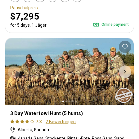
Pauschalpreis
$7,295
Online payment
for 5 days, 1 Jäger
3 Day Waterfowl Hunt (5 hunts)
7.3
2 Bewertungen
Alberta, Kanada
Kanada Gans, Stockente, Pintail-Ente, Ross Gans, Sandhill crane, Snow Goose, Gefleckte Gans