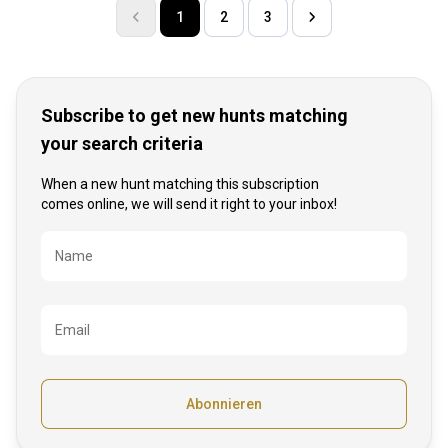
1
2
3
Subscribe to get new hunts matching
your search criteria
When a new hunt matching this subscription
comes online, we will send it right to your inbox!
Bezeichnung
Name
Email
Abonnieren