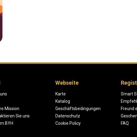
H
Webseite
Regist
 uns
Karte
Smart S
Katalog
Empfeh
re Mission
Geschäftsbedingungen
Freund 
ktieren Sie uns
Datenschutz
Geschen
um BYH
Cookie Policy
FAQ