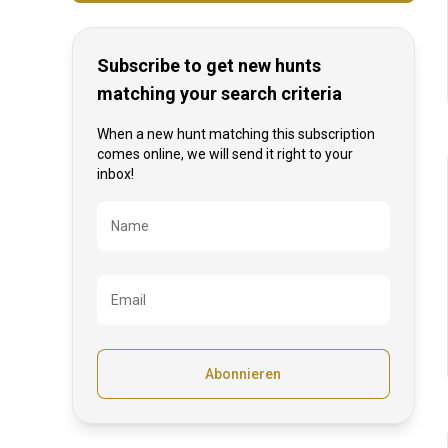
Subscribe to get new hunts
matching your search criteria
When a new hunt matching this subscription
comes online, we will send it right to your
inbox!
Bezeichnung
Name
Email
Abonnieren