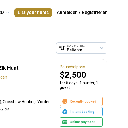
List your hunts
Anmelden
/
Registrieren
sortiert nach
Pauschalpreis
Elk Hunt
$2,500
ngen
for 5 days, 1 hunter, 1
guest
Recently booked
Bogenjagd, Lockjagd (Ruf), Crossbow Hunting, Vorderlader, Büchsenjagd, Pirschjagd
ez. 26
Instant booking
Online payment