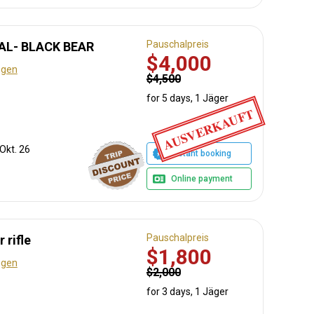
Pauschalpreis
L- BLACK BEAR
$4,000
ngen
$4,500
for 5 days, 1 Jäger
AUSVERKAUFT
 Okt. 26
Instant booking
Online payment
Pauschalpreis
 rifle
$1,800
ngen
$2,000
for 3 days, 1 Jäger