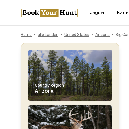
Jagden
Karte
Home
alle Länder
United States
Arizona
Big Ga
Country Region
Arizona