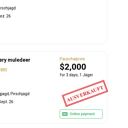
irschjagd
Dez. 26
Pauschalpreis
ery muledeer
$2,000
ngen
for 3 days, 1 Jäger
AUSVERKAUFT
jagd, Pirschjagd
Sept. 26
Online payment