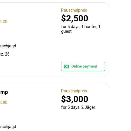
Pauschalpreis
$2,500
ngen
for 5 days, 1 hunter, 1
guest
irschjagd
ez. 26
Online payment
Pauschalpreis
camp
$3,000
ngen
for 5 days, 2 Jäger
irschjagd