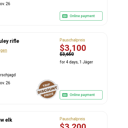
ov. 26
Online payment
Pauschalpreis
ley rifle
$3,100
ngen
$3,650
for 4 days, 1 Jäger
irschjagd
ov. 26
Online payment
Pauschalpreis
ow elk
$3,200