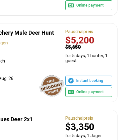
Online payment
Pauschalpreis
hery Mule Deer Hunt
$5,200
ngen
$5,650
for 5 days, 1 hunter, 1
guest
sch
Aug. 26
Instant booking
Online payment
Pauschalpreis
oues Deer 2x1
$3,350
for 5 days, 1 Jäger