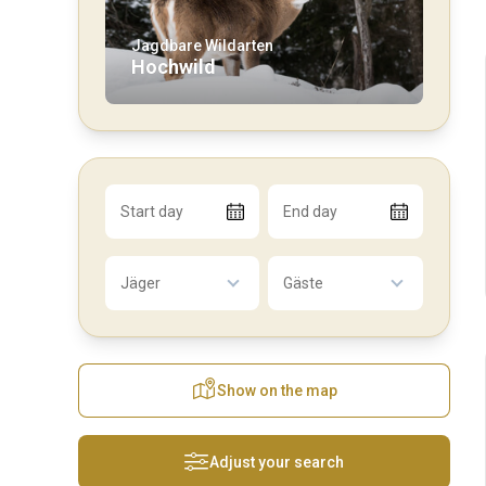
Jagdbare Wildarten
Hochwild
Start day
End day
Jäger
Gäste
Show on the map
Adjust your search