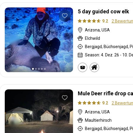
5 day guided cow elk
9.2
2 Bewertu
Arizona, USA
Elchwild
Bergjagd, Büchsenjagd, P
Season: 4. Dez. 26 - 10. D
Mule Deer rifle drop 
9.2
2 Bewertu
Arizona, USA
Maultierhirsch
Bergjagd, Büchsenjagd, P