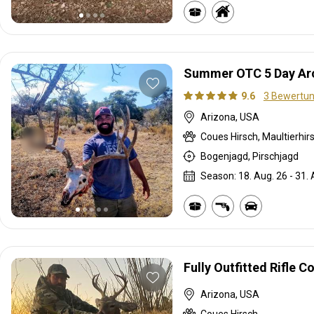
Summer OTC 5 Day Arc
9.6
3 Bewertu
Arizona, USA
Coues Hirsch, Maultierhir
Bogenjagd, Pirschjagd
Season: 18. Aug. 26 - 31. 
Fully Outfitted Rifle C
Arizona, USA
Coues Hirsch