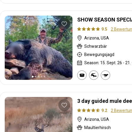
SHOW SEASON SPECIA
9.5
2 Bewertu
Arizona, USA
Schwarzbär
Bewegungsjagd
Season: 15. Sept. 26 - 21.
3 day guided mule deer
9.2
2 Bewertu
Arizona, USA
Maultierhirsch