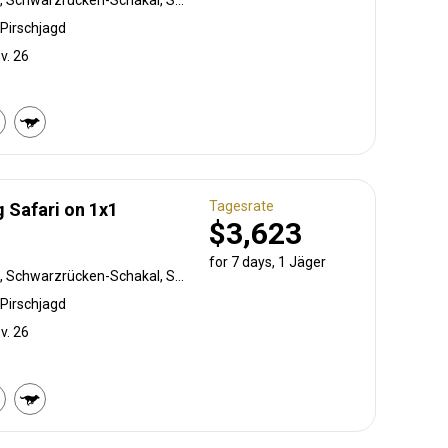
Pirschjagd
v. 26
Tagesrate
Safari on 1x1
$3,623
for 7 days, 1 Jäger
Pavian, Weißschwanzgnu, Schwarzrücken-Schakal, Schwarznasenimpala, Streifengnu, Schabrackenhyäne, Burchell Zebra, Karakal, Blessbock, Kronenducker, Springbock, Damara Dikdik, Elenantilope, Giraffe, Hartmann Bergzebra, Impala, Klippspringer, Kudu, Nyala Antilope, Oryxantilope, Strauß, Südafrikanische Kuhantilope, Red lechwe, Pferdeantilope, Zobel, Steinböckchen, Warzenschwein, Wasserbock
Pirschjagd
v. 26