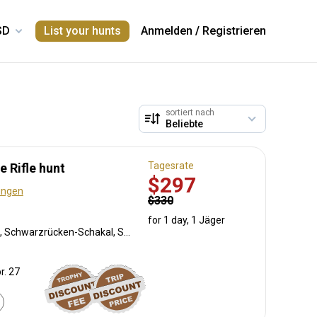
List your hunts
Anmelden
/
Registrieren
sortiert nach
Tagesrate
 Rifle hunt
$297
ungen
$330
for 1 day, 1 Jäger
Pavian, Weißschwanzgnu, Schwarzrücken-Schakal, Streifengnu, Kronenducker, Springbock, Elenantilope, Impala, Kudu, Oryxantilope, Südafrikanische Kuhantilope, Steinböckchen, Warzenschwein, Zebra
r. 27