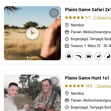
Plains Game Safari 2x
9.7
21 Bewert
Namibia
Bogenjagd, Tarnjagd, Büc
Season: 1. März 25 - 30. N
Plains Game Hunt 1x1
10.0
1 Bewert
Namibia
Bogenjagd, Tarnjagd, Büc