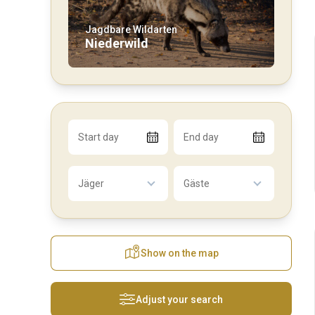
Jagdbare Wildarten
Niederwild
Start day
End day
Jäger
Gäste
Show on the map
Adjust your search