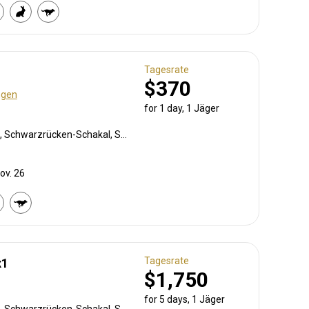
Tagesrate
$370
ngen
for 1 day, 1 Jäger
Pavian, Weißschwanzgnu, Schwarzrücken-Schakal, Schwarznasenimpala, Streifengnu, Burchell Zebra, Cape mountain zebra, Karakal, Gepard, Kronenducker, Springbock, Damara Dikdik, Elenantilope, Giraffe, Impala, Klippspringer, Kudu, Oryxantilope, Strauß, Südafrikanische Kuhantilope, Pferdeantilope, Zobel, Tüpfelhyäne, Steinböckchen, Warzenschwein, Wasserbock
ov. 26
Tagesrate
x1
$1,750
for 5 days, 1 Jäger
Pavian, Weißschwanzgnu, Schwarzrücken-Schakal, Streifengnu, Burchell Zebra, Karakal, Blessbock, Kronenducker, Springbock, Damara Dikdik, Elenantilope, Giraffe, Hartmann Bergzebra, Kudu, Nyala Antilope, Oryxantilope, Strauß, Red lechwe, Pferdeantilope, Zobel, Steinböckchen, Leierantilope, Warzenschwein, Wasserbock