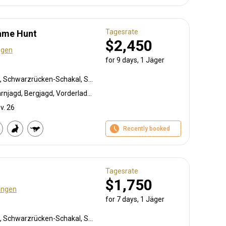
Tagesrate
Game Hunt
$2,450
ngen
for 9 days, 1 Jäger
Pavian, Weißschwanzgnu, Schwarzrücken-Schakal, Schwarznasenimpala, Streifengnu, Schabrackenhyäne, Burchell Zebra, Kap Elenantilope, Karakal, Blessbock, Kronenducker, Riedbock, Damara Dikdik, Spießbock, Giraffe, Hartmann Bergzebra, Impala, Kalahari Springbock, Klippspringer, Kudu, Nyala Antilope, Strauß, Südafrikanische Kuhantilope, Red lechwe, Pferdeantilope, Zobel, Tüpfelhyäne, Steinböckchen, Leierantilope, Warzenschwein, Wasserbock
Bogenjagd, Ansitzjagd, Tarnjagd, Bergjagd, Vorderlader, Büchsenjagd, Pirschjagd
v. 26
Recently booked
Tagesrate
$1,750
ungen
for 7 days, 1 Jäger
Pavian, Weißschwanzgnu, Schwarzrücken-Schakal, Streifengnu, Burchell Zebra, Kap Elenantilope, Karakal, Gepard, Blessbock, Kronenducker, Springbock, Damara Dikdik, Spießbock, Giraffe, Hartmann Bergzebra, Impala, Kalahari Springbock, Klippspringer, Kudu, Nyala Antilope, Südafrikanische Kuhantilope, Red lechwe, Pferdeantilope, Zobel, Steinböckchen, Warzenschwein, Wasserbock