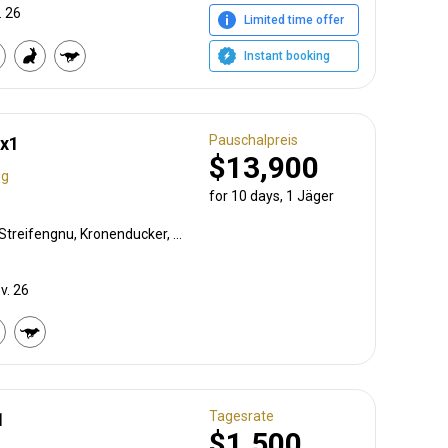
. 26
Limited time offer
Instant booking
Pauschalpreis
1x1
$13,900
ng
for 10 days, 1 Jäger
Schwarzrücken-Schakal, Streifengnu, Kronenducker, Springbock, Oryxantilope, Südlicher Großkudu, Warzenschwein, Zebra
v. 26
Tagesrate
1
$1,500