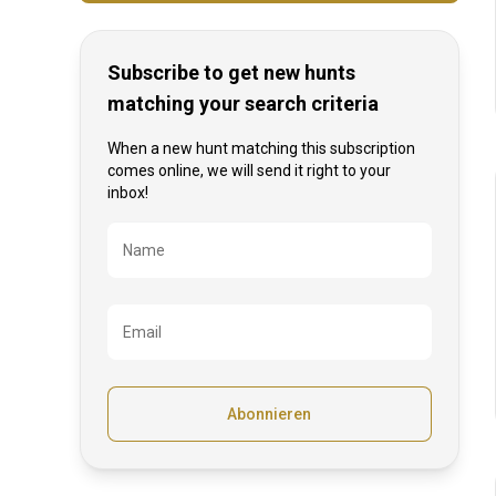
Subscribe to get new hunts
matching your search criteria
When a new hunt matching this subscription
comes online, we will send it right to your
inbox!
Bezeichnung
Name
Email
Abonnieren