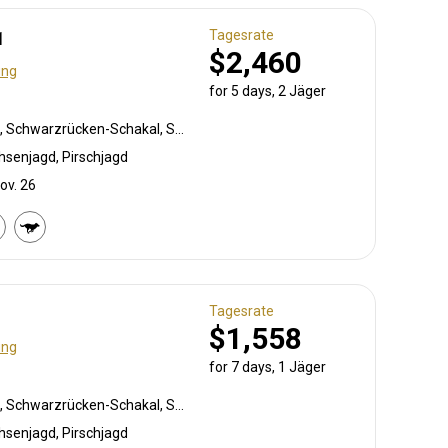
Tagesrate
1
$2,460
ung
for 5 days, 2 Jäger
Pavian, Weißschwanzgnu, Schwarzrücken-Schakal, Schwarznasenimpala, Streifengnu, Schabrackenhyäne, Burchell Zebra, Karakal, Gepard, Kronenducker, Springbock, Dik-dik, Elenantilope, Giraffe, Kuhantilope, Hartmann Bergzebra, Impala, Klippspringer, Kudu, Oryxantilope, Strauß, Pferdeantilope, Zobel, Steinböckchen, Warzenschwein, Wasserbock
hsenjagd, Pirschjagd
ov. 26
Tagesrate
$1,558
ung
for 7 days, 1 Jäger
Pavian, Weißschwanzgnu, Schwarzrücken-Schakal, Streifengnu, Burchell Zebra, Karakal, Kronenducker, Springbock, Damara Dikdik, Elenantilope, Giraffe, Impala, Klippspringer, Kudu, Oryxantilope, Südafrikanische Kuhantilope, Steinböckchen, Warzenschwein, Wasserbock
hsenjagd, Pirschjagd