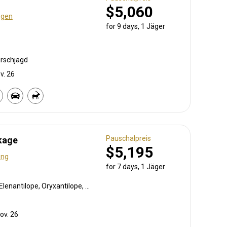
$5,060
ngen
for 9 days, 1 Jäger
irschjagd
v. 26
Pauschalpreis
kage
$5,195
ung
for 7 days, 1 Jäger
Schwarzrücken-Schakal, Elenantilope, Oryxantilope, Südafrikanische Kuhantilope, Warzenschwein
ov. 26