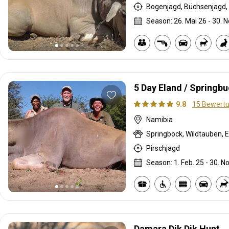
Bogenjagd, Büchsenjagd, 
Season: 26. Mai 26 - 30. N
5 Day Eland / Spring
9.8
15 Bewert
Namibia
Springbock, Wildtauben, E
Pirschjagd
Season: 1. Feb. 25 - 30. No
Damara Dik Dik Hunt