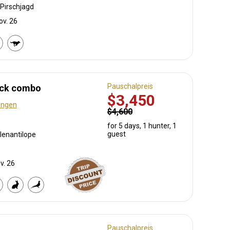
Pirschjagd
ov. 26
Pauschalpreis
buck combo
$3,450
ungen
$4,600
for 5 days, 1 hunter, 1
guest
lenantilope
v. 26
Pauschalpreis