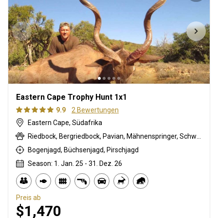
Eastern Cape Trophy Hunt 1x1
9.9
2 Bewertungen
Eastern Cape, Südafrika
Riedbock, Bergriedbock, Pavian, Mähnenspringer, Schwarze Impala, Schwarzer Springbock , Weißschwanzgnu, Schwarzrücken-Schakal, Blauducker, Streifengnu, Burchell Zebra, Buschschwein, Afrikanischer Büffel, Kap Schirrantilope, Kap Elenantilope, Cape mountain zebra, Blessbock, Kronenducker, Springbock, Copper Springbock , Damhirsch, Jakobschaf, Spießbock, Giraffe, Rehantilope, Greisbock, Hase, Impala, Klippspringer, Kudu, Luchs, Nyala Antilope, Bleichböckchen, Strauß, Stachelschwein, Südafrikanische Kuhantilope, Red lechwe, Pferdeantilope, Zobel, Säbelantilope, Springhare, Steinböckchen, Wasserbock, Weißer Blessbock, Weißer Springbock
Bogenjagd, Büchsenjagd, Pirschjagd
Season: 1. Jan. 25 - 31. Dez. 26
Preis ab
$1,470