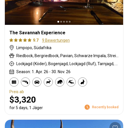
The Savannah Experience
9.7
9 Bewertungen
Limpopo, Südafrika
Riedbock, Bergriedbock, Pavian, Schwarze Impala, Streifengnu, Burchell Zebra, Buschschwein, Afrikanischer Büffel, Kap Elenantilope, Karakal, Zibetkatze, Blessbock, Kronenducker, Krokodil, Spießbock, Ginsterkatze, Giraffe, Golden wildebeest, Flusspferd, Honigdachs, Impala, Klippspringer, Kudu, Limpopo Buschbock, Nyala Antilope, Strauß, Südafrikanische Kuhantilope, Pferdeantilope, Zobel, Steinböckchen, Leierantilope, Warzenschwein, Wasserbock, Weißer Blessbock
Lockjagd (Köder), Bogenjagd, Lockjagd (Ruf), Tarnjagd, Selektionsjagd, Vorderlader, Büchsenjagd, Flintenjagd, Pirschjagd
Season: 1. Apr. 26 - 30. Nov. 26
Preis ab
$3,320
Recently booked
for 5 days, 1 Jäger