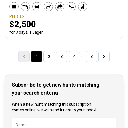
Preis ab
$2,500
for 3 days, 1 Jäger
1
2
3
4
8
Subscribe to get new hunts matching
your search criteria
When a new hunt matching this subscription
comes online, we will send it right to your inbox!
Bezeichnung
Name