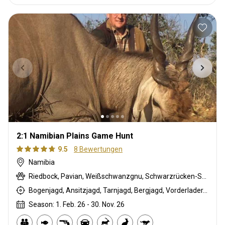
2:1 Namibian Plains Game Hunt
9.5
8 Bewertungen
Namibia
Riedbock, Pavian, Weißschwanzgnu, Schwarzrücken-Schakal, Schwarznasenimpala, Streifengnu, Schabrackenhyäne, Burchell Zebra, Kap Elenantilope, Karakal, Blessbock, Kronenducker, Damara Dikdik, Spießbock, Giraffe, Hartmann Bergzebra, Impala, Kalahari Springbock, Klippspringer, Kudu, Nyala Antilope, Strauß, Südafrikanische Kuhantilope, Red lechwe, Pferdeantilope, Zobel, Tüpfelhyäne, Steinböckchen, Leierantilope, Warzenschwein, Wasserbock
Bogenjagd, Ansitzjagd, Tarnjagd, Bergjagd, Vorderlader, Büchsenjagd, Pirschjagd
Season: 1. Feb. 26 - 30. Nov. 26