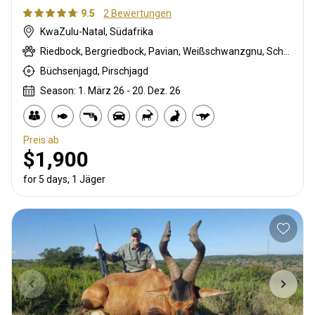
9.5
2 Bewertungen
KwaZulu-Natal, Südafrika
Riedbock, Bergriedbock, Pavian, Weißschwanzgnu, Schwarzrücken-Schakal, Blauducker, Streifengnu, Burchell Zebra, Buschschwein, Kap Schirrantilope, Kap Elenantilope, Karakal, Blessbock, Kronenducker, Springbock, Spießbock, Giraffe, Rehantilope, Impala, Kudu, Livingstone’s Suni, Nyala Antilope, Bleichböckchen, Strauß, Stachelschwein, Rotducker, Südafrikanische Kuhantilope, Red lechwe, Serval, Steinböckchen, Südliche Grünmeerkatze, Warzenschwein, Wasserbock, Weißer Blessbock
Büchsenjagd, Pirschjagd
Season: 1. März 26 - 20. Dez. 26
Preis ab
$1,900
for 5 days, 1 Jäger