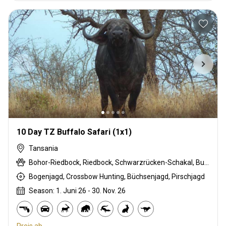
10 Day TZ Buffalo Safari (1x1)
Tansania
Bohor-Riedbock, Riedbock, Schwarzrücken-Schakal, Buschschwein, Afrikanischer Büffel, Karakal, Chobi Buschbock, Zibetkatze, Kronenducker, Crawshay's zebra, Krokodil, Flusspferd, Honigdachs, Lichtenstein Antilope, Livingstone Elenantilope, Niassa wildebeest, Stachelschwein, Roosevelt sable, Serval, Südliche Impala, Tüpfelhyäne, Moschusböckchen, Südliche Grünmeerkatze, Warzenschwein, Wasserbock, Yellow Baboon
Bogenjagd, Crossbow Hunting, Büchsenjagd, Pirschjagd
Season: 1. Juni 26 - 30. Nov. 26