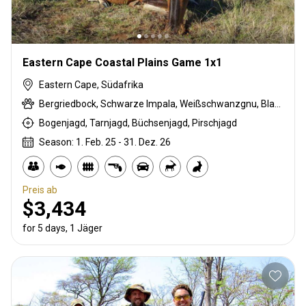
Eastern Cape Coastal Plains Game 1x1
Eastern Cape, Südafrika
Bergriedbock, Schwarze Impala, Weißschwanzgnu, Blauducker, Streifengnu, Buntbock, Burchell Zebra, Buschschwein, Kap Schirrantilope, Kap Elenantilope, Cape mountain zebra, Karakal, Blessbock, Kronenducker, Giraffe, Golden wildebeest, Greisbock, Impala, Kudu, Nyala Antilope, Bleichböckchen, Strauß, Südafrikanische Kuhantilope, Red lechwe, Warzenschwein, Wasserbock, Weißer Blessbock
Bogenjagd, Tarnjagd, Büchsenjagd, Pirschjagd
Season: 1. Feb. 25 - 31. Dez. 26
Preis ab
$3,434
for 5 days, 1 Jäger