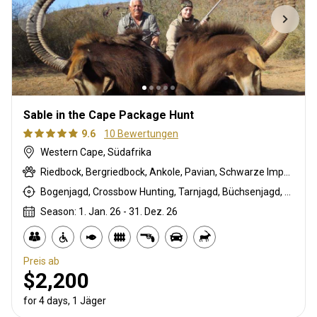
Sable in the Cape Package Hunt
9.6
10 Bewertungen
Western Cape, Südafrika
Riedbock, Bergriedbock, Ankole, Pavian, Schwarze Impala, Schwarzer Springbock , Weißschwanzgnu, Streifengnu, Buntbock, Burchell Zebra, Buschschwein, Afrikanischer Büffel, Kap Schirrantilope, Kap Elenantilope, Cape grysbuck, Karakal, Blessbock, Kronenducker, Springbock, Copper blesbuck, Copper Springbock , Ente, Ostkap Kudu, Damhirsch, Francolin, Spießbock, Giraffe, Golden gemsbuck, Golden wildebeest, Gans, Rehantilope, Hase, Helmeted guineafowl, Impala, Kings springbok, Kings Gnu, Klippspringer, Nyala Antilope, Strauß, Stachelschwein, Südafrikanische Kuhantilope, Red lechwe, Pferdeantilope, Royal wildebeest, Zobel, Saddleback blesbuck, Sattelrücken-Impala, Steinböckchen, Wasserbock, Weißer Blessbock, Weißer Springbock , Weißflankierte Impala
Bogenjagd, Crossbow Hunting, Tarnjagd, Büchsenjagd, Pirschjagd
Season: 1. Jan. 26 - 31. Dez. 26
Preis ab
$2,200
for 4 days, 1 Jäger