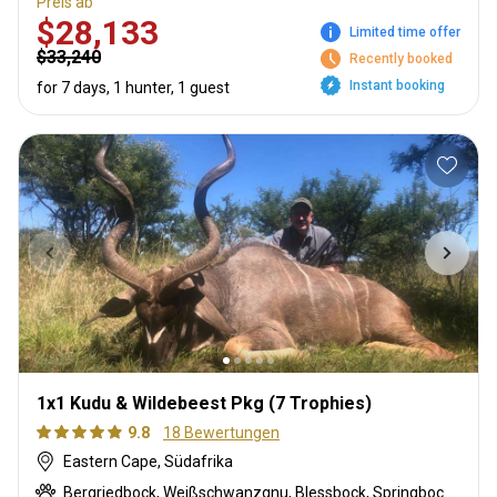
Preis ab
$28,133
Limited time offer
$33,240
Recently booked
Instant booking
for 7 days, 1 hunter, 1 guest
1x1 Kudu & Wildebeest Pkg (7 Trophies)
9.8
18 Bewertungen
Eastern Cape, Südafrika
Bergriedbock, Weißschwanzgnu, Blessbock, Springbock, Ostkap Kudu, Impala, Warzenschwein