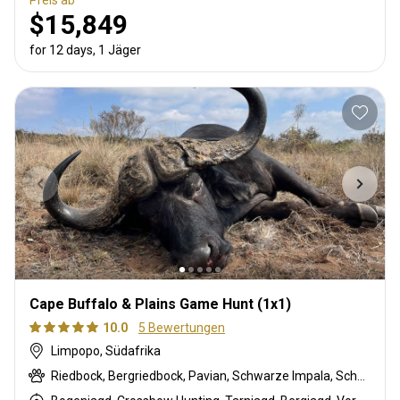
Preis ab
$15,849
for 12 days, 1 Jäger
Cape Buffalo & Plains Game Hunt (1x1)
10.0
5 Bewertungen
Limpopo, Südafrika
Riedbock, Bergriedbock, Pavian, Schwarze Impala, Schwarzrücken-Schakal, Streifengnu, Burchell Zebra, Buschschwein, Afrikanischer Büffel, Kap Elenantilope, Blessbock, Kronenducker, Springbock, Spießbock, Giraffe, Golden wildebeest, Impala, Klippspringer, Kudu, Limpopo Buschbock, Nyala Antilope, Strauß, Südafrikanische Kuhantilope, Zobel, Steinböckchen, Warzenschwein, Wasserbock