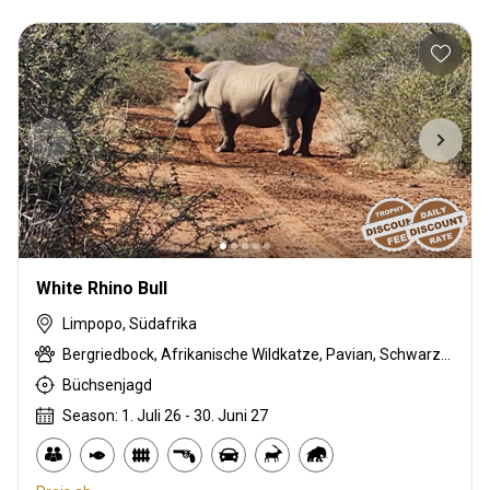
White Rhino Bull
Limpopo, Südafrika
Bergriedbock, Afrikanische Wildkatze, Pavian, Schwarze Impala, Schwarzrücken-Schakal, Streifengnu, Schabrackenhyäne, Burchell Zebra, Buschschwein, Afrikanischer Büffel, Kap Elenantilope, Karakal, Zibetkatze, Blessbock, Kronenducker, Springbock, Spießbock, Ginsterkatze, Giraffe, Golden gemsbuck, Golden wildebeest, Flusspferd, Honigdachs, Impala, Kings Gnu, Kudu, Limpopo Buschbock, Nyala Antilope, Red gemsbuck, Südafrikanische Kuhantilope, Nashorn, Pferdeantilope, Royal wildebeest, Zobel, Saddleback blesbuck, Sattelrücken-Impala, Serval, Tüpfelhyäne, Steinböckchen, Leierantilope, Warzenschwein, Wasserbock, Weißer Blessbock, Weißflankierte Impala, Gelber Blässbock
Büchsenjagd
Season: 1. Juli 26 - 30. Juni 27