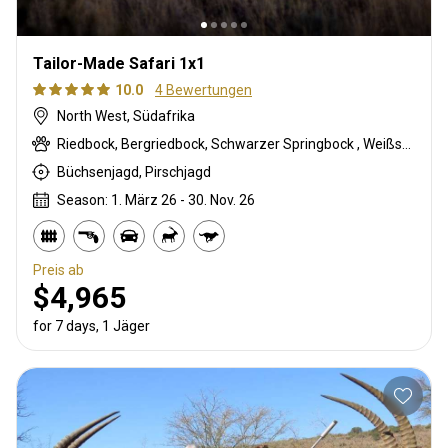
Tailor-Made Safari 1x1
10.0
4 Bewertungen
North West, Südafrika
Riedbock, Bergriedbock, Schwarzer Springbock , Weißschwanzgnu, Streifengnu, Burchell Zebra, Buschbock, Buschschwein, Karakal, Blessbock, Kronenducker, Springbock, Copper Springbock , Elenantilope, Spießbock, Giraffe, Impala, Kudu, Nyala Antilope, Strauß, Südafrikanische Kuhantilope, Red lechwe, Zobel, Steinböckchen, Leierantilope, Warzenschwein, Wasserbock, Weißer Springbock
Büchsenjagd, Pirschjagd
Season: 1. März 26 - 30. Nov. 26
Preis ab
$4,965
for 7 days, 1 Jäger