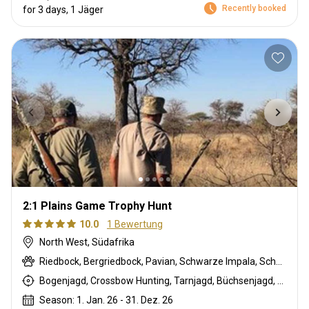
Recently booked
for 3 days, 1 Jäger
2:1 Plains Game Trophy Hunt
10.0
1 Bewertung
North West, Südafrika
Riedbock, Bergriedbock, Pavian, Schwarze Impala, Schwarzer Springbock , Weißschwanzgnu, Schwarzrücken-Schakal, Streifengnu, Schabrackenhyäne, Burchell Zebra, Buschschwein, Afrikanischer Büffel, Kap Elenantilope, Karakal, Zibetkatze, Blessbock, Kronenducker, Springbock, Copper Springbock , Spießbock, Ginsterkatze, Giraffe, Golden gemsbuck, Golden wildebeest, Honigdachs, Impala, Kalahari Springbock, Kings Gnu, Klippspringer, Kudu, Limpopo Buschbock, Livingstone Elenantilope, Nyala Antilope, Strauß, Stachelschwein, Südafrikanische Kuhantilope, Red lechwe, Pferdeantilope, Zobel, Sattelrücken-Impala, Säbelantilope, Serval, Tüpfelhyäne, Steinböckchen, Leierantilope, Südliche Grünmeerkatze, Warzenschwein, Wasserbock, Weißer Blessbock, Weißer Springbock , Weißflankierte Impala, Gelber Blässbock
Bogenjagd, Crossbow Hunting, Tarnjagd, Büchsenjagd, Pirschjagd
Season: 1. Jan. 26 - 31. Dez. 26