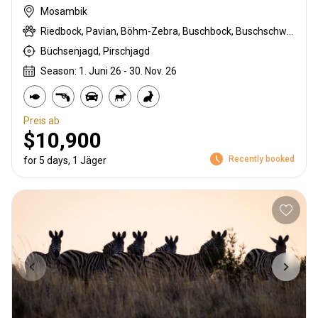
Mosambik
Riedbock, Pavian, Böhm-Zebra, Buschbock, Buschschwein, Kronenducker, Impala, Kudu, Lichtenstein Antilope, Livingstone Elenantilope, Livingstone’s Suni, Niassa wildebeest, Rotducker, Roosevelt sable, Sharpe's grysbuck, Warzenschwein, Wasserbock
Büchsenjagd, Pirschjagd
Season: 1. Juni 26 - 30. Nov. 26
Preis ab
$10,900
Recently booked
for 5 days, 1 Jäger