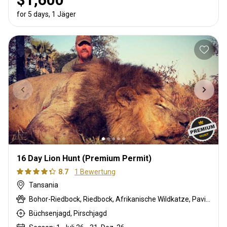
for 5 days, 1 Jäger
16 Day Lion Hunt (Premium Permit)
8.7
1 Bewertung
Tansania
Bohor-Riedbock, Riedbock, Afrikanische Wildkatze, Pavian, Schwarzrücken-Schakal, Buschbock, Buschschwein, Afrikanischer Büffel, Karakal, Zibetkatze, Kronenducker, Krokodil, Defassa-Wasserbock, Großkudu, Elenantilope, Ginsterkatze, Kuhantilope, Flusspferd, Honigdachs, Löwe, Livingstone Elenantilope, Bleichböckchen, Stachelschwein, Pferdeantilope, Zobel, Serval, Sitatunga, Tüpfelhyäne, Topi, Warzenschwein, Zebra
Büchsenjagd, Pirschjagd