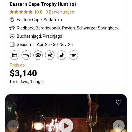
Eastern Cape Trophy Hunt 1x1
10.0
3 Bewertungen
Eastern Cape, Südafrika
Riedbock, Bergriedbock, Pavian, Schwarzer Springbock , Weißschwanzgnu, Schwarzrücken-Schakal, Blauducker, Streifengnu, Burchell Zebra, Buschschwein, Kap Schirrantilope, Kap Elenantilope, Cape mountain zebra, Kap Springbock, Karakal, Blessbock, Kronenducker, Copper Springbock , Damhirsch, Spießbock, Rehantilope, Greisbock, Kuhantilope, Impala, Klippspringer, Kudu, Nyala Antilope, Bleichböckchen, Red lechwe, Zobel, Steinböckchen, Warzenschwein, Wasserbock, Weißer Blessbock, Weißer Springbock
Büchsenjagd, Pirschjagd
Season: 1. Apr. 25 - 30. Nov. 26
Preis ab
$3,140
for 5 days, 1 Jäger