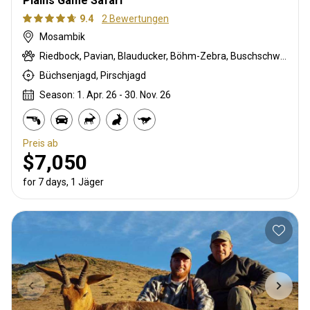
Plains Game Safari
9.4
2 Bewertungen
Mosambik
Riedbock, Pavian, Blauducker, Böhm-Zebra, Buschschwein, Chobi Buschbock, Kronenducker, Greisbock, Kudu, Lichtenstein Antilope, Livingstone Elenantilope, Livingstone’s Suni, Niassa wildebeest, Nyala Antilope, Bleichböckchen, Stachelschwein, Rotducker, Südliche Impala, Tüpfelhyäne, Warzenschwein, Wasserbock
Büchsenjagd, Pirschjagd
Season: 1. Apr. 26 - 30. Nov. 26
Preis ab
$7,050
for 7 days, 1 Jäger