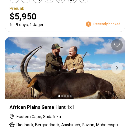
Preis ab
$5,950
Recently booked
for 9 days, 1 Jäger
African Plains Game Hunt 1x1
Eastern Cape, Südafrika
Riedbock, Bergriedbock, Axishirsch, Pavian, Mähnenspringer, Schwarzer Springbock , Weißschwanzgnu, Schwarzrücken-Schakal, Blauducker, Streifengnu, Buntbock, Burchell Zebra, Buschbock, Buschschwein, Cape mountain zebra, Karakal, Blessbock, Kronenducker, Springbock, Copper Springbock , Elenantilope, Damhirsch, Spießbock, Giraffe, Golden gemsbuck, Golden wildebeest, Rehantilope, Impala, Klippspringer, Kudu, Nyala Antilope, Strauß, Südafrikanische Kuhantilope, Red lechwe, Pferdeantilope, Mähnenhirsch, Zobel, Säbelantilope, Steinböckchen, Leierantilope, Warzenschwein, Wasserbock, Weißer Blessbock, Weißer Springbock