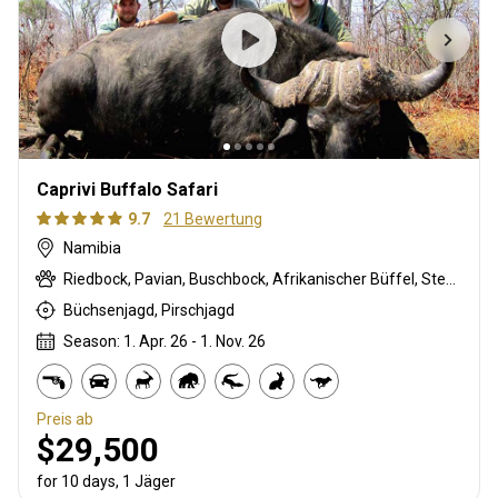
Caprivi Buffalo Safari
9.7
21 Bewertung
Namibia
Riedbock, Pavian, Buschbock, Afrikanischer Büffel, Steppenzebra, Kronenducker, Krokodil, Flusspferd, Impala, Kudu, Red lechwe, Pferdeantilope, Zobel, Warzenschwein, Wasserbock
Büchsenjagd, Pirschjagd
Season: 1. Apr. 26 - 1. Nov. 26
Preis ab
$29,500
for 10 days, 1 Jäger