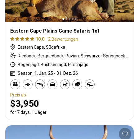
Eastern Cape Plains Game Safaris 1x1
10.0
2 Bewertungen
Eastern Cape, Südafrika
Riedbock, Bergriedbock, Pavian, Schwarzer Springbock , Weißschwanzgnu, Schwarzrücken-Schakal, Blauducker, Streifengnu, Buntbock, Burchell Zebra, Buschbock, Buschschwein, Afrikanischer Büffel, Cape mountain zebra, Kap Springbock, Karakal, Blessbock, Kronenducker, Copper Springbock , Elenantilope, Damhirsch, Spießbock, Giraffe, Rehantilope, Greisbock, Impala, Klippspringer, Kudu, Nyala Antilope, Bleichböckchen, Strauß, Stachelschwein, Südafrikanische Kuhantilope, Pferdeantilope, Zobel, Südlicher Großkudu, Steinböckchen, Leierantilope, Südliche Grünmeerkatze, Warzenschwein, Wasserbock, Weißer Blessbock, Weißer Springbock
Bogenjagd, Büchsenjagd, Pirschjagd
Season: 1. Jan. 25 - 31. Dez. 26
Preis ab
$3,950
for 7 days, 1 Jäger