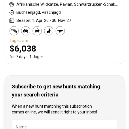
Afrikanische Wildkatze, Pavian, Schwarzrücken-Schakal, Streifengnu, Buschbock, Buschschwein, Zibetkatze, Kronenducker, Elenantilope, Ginsterkatze, Giraffe, Greisbock, Honigdachs, Impala, Klippspringer, Kudu, Stachelschwein, Zobel, Tüpfelhyäne, Südliche Grünmeerkatze, Warzenschwein, Zebra
Büchsenjagd, Pirschjagd
Season: 1. Apr. 26 - 30. Nov. 27
Tagesrate
$6,038
for 7 days, 1 Jäger
Subscribe to get new hunts matching
your search criteria
When a new hunt matching this subscription
comes online, we will send it right to your inbox!
Bezeichnung
Name