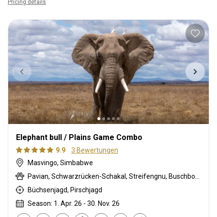
Pricing details
Elephant bull / Plains Game Combo
9.9
3 Bewertungen
Masvingo, Simbabwe
Pavian, Schwarzrücken-Schakal, Streifengnu, Buschbock, Buschschwein, Kronenducker, Elenantilope, Elefant, Giraffe, Greisbock, Impala, Klippspringer, Kudu, Tüpfelhyäne, Südliche Grünmeerkatze, Warzenschwein, Wasserbock, Zebra
Büchsenjagd, Pirschjagd
Season: 1. Apr. 26 - 30. Nov. 26