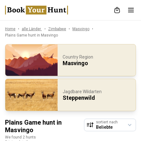
Home
alle Länder
Zimbabwe
Masvingo
Plains Game hunt in Masvingo
Country Region
Masvingo
Jagdbare Wildarten
Steppenwild
Plains Game hunt in
sortiert nach
Masvingo
We found 2 hunts