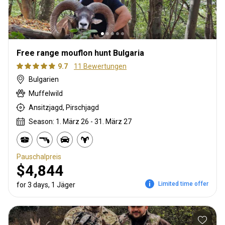
Free range mouflon hunt Bulgaria
9.7
11 Bewertungen
Bulgarien
Muffelwild
Ansitzjagd, Pirschjagd
Season: 1. März 26 - 31. März 27
Pauschalpreis
$4,844
Limited time offer
for 3 days, 1 Jäger