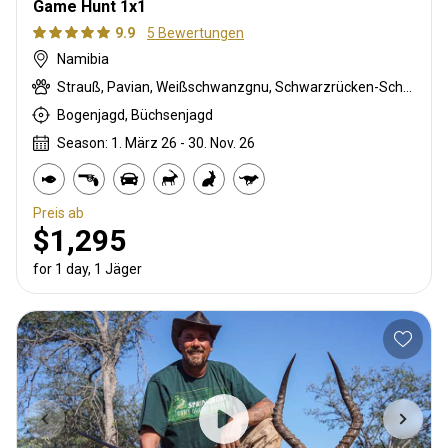
Game Hunt 1x1
9.9
5 Bewertungen
Namibia
Strauß, Pavian, Weißschwanzgnu, Schwarzrücken-Schakal, Schwarznasenimpala, Streifengnu, Burchell Zebra, Cape mountain zebra, Karakal, Gepard, Kronenducker, Springbock, Damara Dikdik, Elenantilope, Giraffe, Impala, Klippspringer, Kudu, Oryxantilope, Südafrikanische Kuhantilope, Pferdeantilope, Zobel, Tüpfelhyäne, Steinböckchen, Warzenschwein, Wasserbock
Bogenjagd, Büchsenjagd
Season: 1. März 26 - 30. Nov. 26
Preis ab
$1,295
for 1 day, 1 Jäger