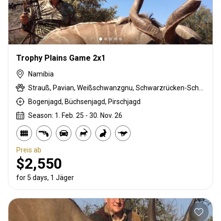
Trophy Plains Game 2x1
Namibia
Strauß, Pavian, Weißschwanzgnu, Schwarzrücken-Schakal, Streifengnu, Burchell Zebra, Karakal, Blessbock, Kronenducker, Springbock, Damara Dikdik, Elenantilope, Giraffe, Hartmann Bergzebra, Kudu, Nyala Antilope, Oryxantilope, Red lechwe, Pferdeantilope, Zobel, Steinböckchen, Leierantilope, Warzenschwein, Wasserbock
Bogenjagd, Büchsenjagd, Pirschjagd
Season: 1. Feb. 25 - 30. Nov. 26
Preis ab
$2,550
for 5 days, 1 Jäger