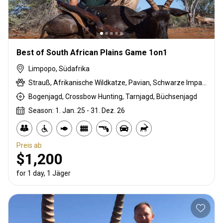
Best of South African Plains Game 1on1
Limpopo, Südafrika
Strauß, Afrikanische Wildkatze, Pavian, Schwarze Impala, Schwarzrücken-Schakal, Streifengnu, Buschbock, Buschschwein, Afrikanischer Büffel, Karakal, Zibetkatze, Blessbock, Kronenducker, Springbock, Elenantilope, Spießbock, Ginsterkatze, Giraffe, Golden gemsbuck, Golden wildebeest, Impala, Kings Gnu, Kudu, Nyala Antilope, Stachelschwein, Südafrikanische Kuhantilope, Pferdeantilope, Zobel, Steinböckchen, Leierantilope, Südliche Grünmeerkatze, Warzenschwein, Wasserbock, Weißer Blessbock, Zebra
Bogenjagd, Crossbow Hunting, Tarnjagd, Büchsenjagd
Season: 1. Jan. 25 - 31. Dez. 26
Preis ab
$1,200
for 1 day, 1 Jäger