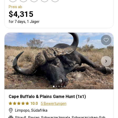
Preis ab
$4,315
for 7 days, 1 Jäger
Cape Buffalo & Plains Game Hunt (1x1)
10.0
5 Bewertungen
Limpopo, Südafrika
Strauß, Pavian, Schwarze Impala, Schwarzrücken-Schakal, Streifengnu, Burchell Zebra, Buschschwein, Afrikanischer Büffel, Kap Elenantilope, Blessbock, Kronenducker, Riedbock, Springbock, Spießbock, Giraffe, Golden wildebeest, Impala, Klippspringer, Kudu, Limpopo Buschbock, Bergriedbock, Nyala Antilope, Südafrikanische Kuhantilope, Zobel, Steinböckchen, Warzenschwein, Wasserbock