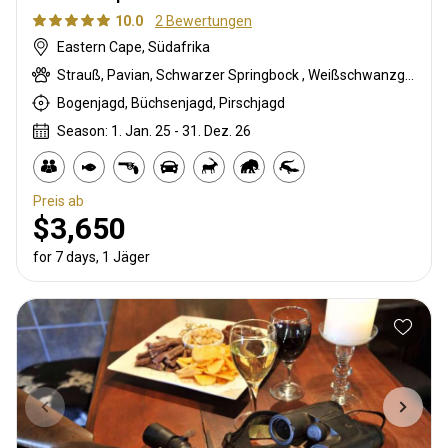
10.0
2 Bewertungen
Eastern Cape, Südafrika
Strauß, Pavian, Schwarzer Springbock , Weißschwanzgnu, Schwarzrücken-Schakal, Blauducker, Streifengnu, Buntbock, Burchell Zebra, Buschbock, Buschschwein, Afrikanischer Büffel, Cape mountain zebra, Kap Springbock, Karakal, Blessbock, Kronenducker, Riedbock, Copper Springbock , Elenantilope, Damhirsch, Spießbock, Giraffe, Rehantilope, Greisbock, Impala, Klippspringer, Kudu, Bergriedbock, Nyala Antilope, Bleichböckchen, Stachelschwein, Südafrikanische Kuhantilope, Pferdeantilope, Zobel, Südlicher Großkudu, Steinböckchen, Leierantilope, Südliche Grünmeerkatze, Warzenschwein, Wasserbock, Weißer Blessbock, Weißer Springbock
Bogenjagd, Büchsenjagd, Pirschjagd
Season: 1. Jan. 25 - 31. Dez. 26
Preis ab
$3,650
for 7 days, 1 Jäger