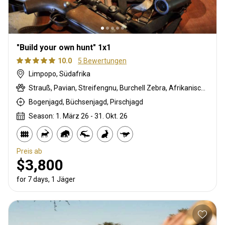
"Build your own hunt" 1x1
10.0
5 Bewertungen
Limpopo, Südafrika
Strauß, Pavian, Streifengnu, Burchell Zebra, Afrikanischer Büffel, Karakal, Blessbock, Kronenducker, Krokodil, Elenantilope, Spießbock, Giraffe, Impala, Kudu, Limpopo Buschbock, Nyala Antilope, Südafrikanische Kuhantilope, Pferdeantilope, Zobel, Leierantilope, Südliche Grünmeerkatze, Warzenschwein, Wasserbock
Bogenjagd, Büchsenjagd, Pirschjagd
Season: 1. März 26 - 31. Okt. 26
Preis ab
$3,800
for 7 days, 1 Jäger