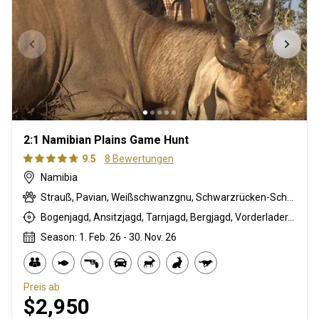
2:1 Namibian Plains Game Hunt
9.5
8 Bewertungen
Namibia
Strauß, Pavian, Weißschwanzgnu, Schwarzrücken-Schakal, Schwarznasenimpala, Streifengnu, Schabrackenhyäne, Burchell Zebra, Kap Elenantilope, Karakal, Blessbock, Kronenducker, Riedbock, Damara Dikdik, Spießbock, Giraffe, Hartmann Bergzebra, Impala, Kalahari Springbock, Klippspringer, Kudu, Nyala Antilope, Südafrikanische Kuhantilope, Red lechwe, Pferdeantilope, Zobel, Tüpfelhyäne, Steinböckchen, Leierantilope, Warzenschwein, Wasserbock
Bogenjagd, Ansitzjagd, Tarnjagd, Bergjagd, Vorderlader, Büchsenjagd, Pirschjagd
Season: 1. Feb. 26 - 30. Nov. 26
Preis ab
$2,950