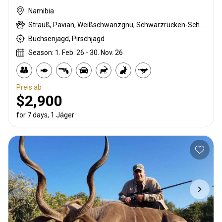
Namibia
Strauß, Pavian, Weißschwanzgnu, Schwarzrücken-Schakal, Schwarznasenimpala, Streifengnu, Burchell Zebra, Kap Elenantilope, Blessbock, Kronenducker, Spießbock, Giraffe, Hartmann Bergzebra, Impala, Kalahari Springbock, Kudu, Südafrikanische Kuhantilope, Pferdeantilope, Zobel, Steinböckchen, Warzenschwein, Wasserbock
Büchsenjagd, Pirschjagd
Season: 1. Feb. 26 - 30. Nov. 26
Preis ab
$2,900
for 7 days, 1 Jäger