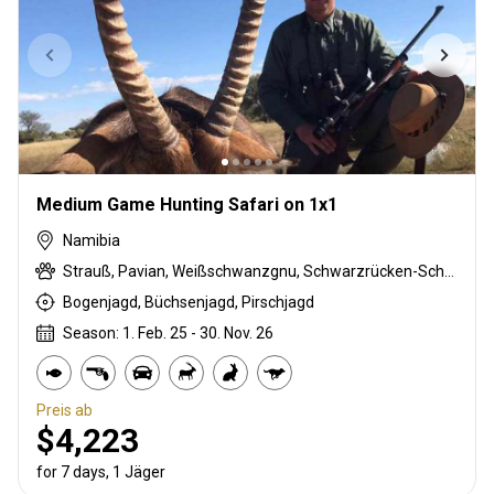
Medium Game Hunting Safari on 1x1
Namibia
Strauß, Pavian, Weißschwanzgnu, Schwarzrücken-Schakal, Schwarznasenimpala, Streifengnu, Schabrackenhyäne, Burchell Zebra, Karakal, Blessbock, Kronenducker, Springbock, Damara Dikdik, Elenantilope, Giraffe, Hartmann Bergzebra, Impala, Klippspringer, Kudu, Nyala Antilope, Oryxantilope, Südafrikanische Kuhantilope, Red lechwe, Pferdeantilope, Zobel, Steinböckchen, Warzenschwein, Wasserbock
Bogenjagd, Büchsenjagd, Pirschjagd
Season: 1. Feb. 25 - 30. Nov. 26
Preis ab
$4,223
for 7 days, 1 Jäger