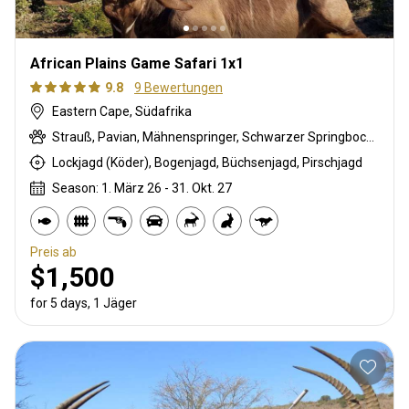
African Plains Game Safari 1x1
9.8
9 Bewertungen
Eastern Cape, Südafrika
Strauß, Pavian, Mähnenspringer, Schwarzer Springbock , Weißschwanzgnu, Schwarzrücken-Schakal, Blauducker, Streifengnu, Buntbock, Burchell Zebra, Buschschwein, Kap Schirrantilope, Kap Elenantilope, Kap Springbock, Karakal, Blessbock, Kronenducker, Riedbock, Copper Springbock , Damhirsch, Spießbock, Rehantilope, Greisbock, Impala, Kudu, Bergriedbock, Nyala Antilope, Bleichböckchen, Südafrikanische Kuhantilope, Red lechwe, Steinböckchen, Warzenschwein, Wasserbock, Weißer Blessbock, Weißer Springbock
Lockjagd (Köder), Bogenjagd, Büchsenjagd, Pirschjagd
Season: 1. März 26 - 31. Okt. 27
Preis ab
$1,500
for 5 days, 1 Jäger