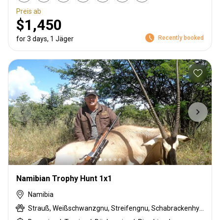
Preis ab
$1,450
Recently booked
for 3 days, 1 Jäger
Namibian Trophy Hunt 1x1
Namibia
Strauß, Weißschwanzgnu, Streifengnu, Schabrackenhyäne, Burchell Zebra, Karakal, Gepard, Blessbock, Kronenducker, Springbock, Elenantilope, Giraffe, Impala, Kudu, Nyala Antilope, Oryxantilope, Südafrikanische Kuhantilope, Red lechwe, Zobel, Steinböckchen, Warzenschwein, Wasserbock