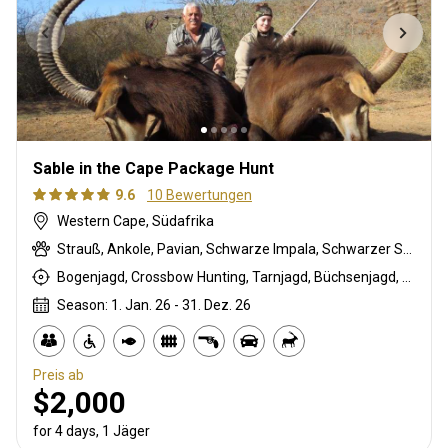
Sable in the Cape Package Hunt
9.6
10 Bewertungen
Western Cape, Südafrika
Strauß, Ankole, Pavian, Schwarze Impala, Schwarzer Springbock , Weißschwanzgnu, Streifengnu, Buntbock, Burchell Zebra, Buschschwein, Afrikanischer Büffel, Kap Schirrantilope, Kap Elenantilope, Cape grysbuck, Karakal, Blessbock, Kronenducker, Riedbock, Springbock, Copper blesbuck, Copper Springbock , Ente, Ostkap Kudu, Damhirsch, Francolin, Spießbock, Giraffe, Golden gemsbuck, Golden wildebeest, Gans, Rehantilope, Hase, Helmeted guineafowl, Impala, Kings springbok, Kings Gnu, Klippspringer, Bergriedbock, Nyala Antilope, Stachelschwein, Südafrikanische Kuhantilope, Red lechwe, Pferdeantilope, Royal wildebeest, Zobel, Saddleback blesbuck, Sattelrücken-Impala, Steinböckchen, Wasserbock, Weißer Blessbock, Weißer Springbock , Weißflankierte Impala
Bogenjagd, Crossbow Hunting, Tarnjagd, Büchsenjagd, Pirschjagd
Season: 1. Jan. 26 - 31. Dez. 26
Preis ab
$2,000
for 4 days, 1 Jäger