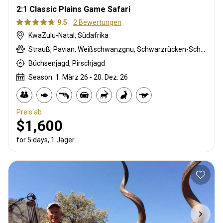
2:1 Classic Plains Game Safari
9.5
2 Bewertungen
KwaZulu-Natal, Südafrika
Strauß, Pavian, Weißschwanzgnu, Schwarzrücken-Schakal, Blauducker, Streifengnu, Burchell Zebra, Buschschwein, Kap Schirrantilope, Kap Elenantilope, Karakal, Blessbock, Kronenducker, Riedbock, Springbock, Spießbock, Giraffe, Rehantilope, Impala, Kudu, Livingstone’s Suni, Bergriedbock, Nyala Antilope, Bleichböckchen, Stachelschwein, Rotducker, Südafrikanische Kuhantilope, Red lechwe, Serval, Steinböckchen, Südliche Grünmeerkatze, Warzenschwein, Wasserbock, Weißer Blessbock
Büchsenjagd, Pirschjagd
Season: 1. März 26 - 20. Dez. 26
Preis ab
$1,600
for 5 days, 1 Jäger