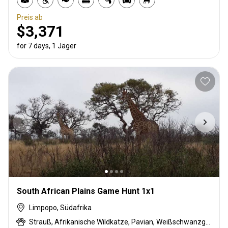
Preis ab
$3,371
for 7 days, 1 Jäger
South African Plains Game Hunt 1x1
Limpopo, Südafrika
Strauß, Afrikanische Wildkatze, Pavian, Weißschwanzgnu, Schwarzrücken-Schakal, Blauducker, Streifengnu, Burchell Zebra, Buschbock, Buschschwein, Kap Elenantilope, Karakal, Zibetkatze, Blessbock, Kronenducker, Riedbock, Springbock, Großkudu, Spießbock, Ginsterkatze, Giraffe, Honigdachs, Impala, Klippspringer, Livingstone’s Suni, Bergriedbock, Nyala Antilope, Stachelschwein, Rotducker, Südafrikanische Kuhantilope, Red lechwe, Pferdeantilope, Zobel, Serval, Steinböckchen, Leierantilope, Südliche Grünmeerkatze, Warzenschwein, Wasserbock