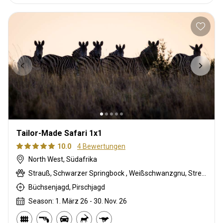
Tailor-Made Safari 1x1
10.0
4 Bewertungen
North West, Südafrika
Strauß, Schwarzer Springbock , Weißschwanzgnu, Streifengnu, Burchell Zebra, Buschbock, Buschschwein, Karakal, Blessbock, Kronenducker, Riedbock, Springbock, Copper Springbock , Elenantilope, Spießbock, Giraffe, Impala, Kudu, Bergriedbock, Nyala Antilope, Südafrikanische Kuhantilope, Red lechwe, Zobel, Steinböckchen, Leierantilope, Warzenschwein, Wasserbock, Weißer Springbock
Büchsenjagd, Pirschjagd
Season: 1. März 26 - 30. Nov. 26