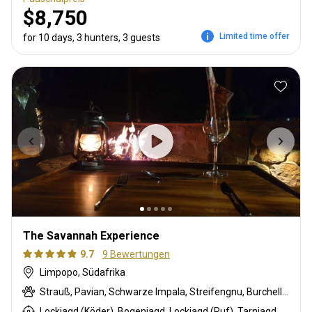
$8,750
Limited time offer
for 10 days, 3 hunters, 3 guests
The Savannah Experience
9.7
9 Bewertungen
Limpopo, Südafrika
Strauß, Pavian, Schwarze Impala, Streifengnu, Burchell Zebra, Buschschwein, Afrikanischer Büffel, Kap Elenantilope, Karakal, Zibetkatze, Blessbock, Kronenducker, Riedbock, Krokodil, Spießbock, Ginsterkatze, Giraffe, Golden wildebeest, Flusspferd, Honigdachs, Impala, Klippspringer, Kudu, Limpopo Buschbock, Bergriedbock, Nyala Antilope, Südafrikanische Kuhantilope, Pferdeantilope, Zobel, Steinböckchen, Leierantilope, Warzenschwein, Wasserbock, Weißer Blessbock
Lockjagd (Köder), Bogenjagd, Lockjagd (Ruf), Tarnjagd, Selektionsjagd, Vorderlader, Büchsenjagd, Flintenjagd, Pirschjagd