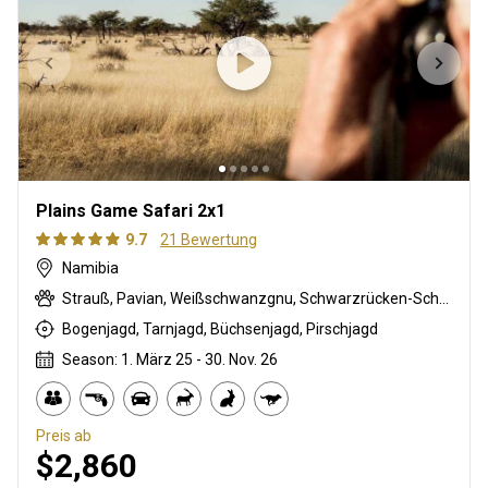
Plains Game Safari 2x1
9.7
21 Bewertung
Namibia
Strauß, Pavian, Weißschwanzgnu, Schwarzrücken-Schakal, Schwarznasenimpala, Streifengnu, Schabrackenhyäne, Burchell Zebra, Karakal, Gepard, Kronenducker, Springbock, Dik-dik, Elenantilope, Giraffe, Kuhantilope, Hartmann Bergzebra, Impala, Klippspringer, Kudu, Oryxantilope, Pferdeantilope, Zobel, Steinböckchen, Warzenschwein, Wasserbock
Bogenjagd, Tarnjagd, Büchsenjagd, Pirschjagd
Season: 1. März 25 - 30. Nov. 26
Preis ab
$2,860