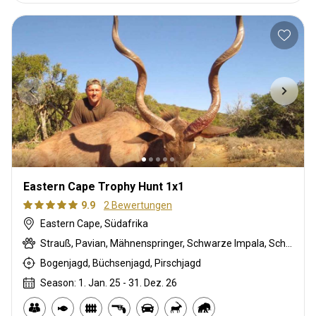
Eastern Cape Trophy Hunt 1x1
9.9
2 Bewertungen
Eastern Cape, Südafrika
Strauß, Pavian, Mähnenspringer, Schwarze Impala, Schwarzer Springbock , Weißschwanzgnu, Schwarzrücken-Schakal, Blauducker, Streifengnu, Burchell Zebra, Buschschwein, Afrikanischer Büffel, Kap Schirrantilope, Kap Elenantilope, Cape mountain zebra, Blessbock, Kronenducker, Riedbock, Springbock, Copper Springbock , Damhirsch, Jakobschaf, Spießbock, Giraffe, Rehantilope, Greisbock, Hase, Impala, Klippspringer, Kudu, Luchs, Bergriedbock, Nyala Antilope, Bleichböckchen, Stachelschwein, Südafrikanische Kuhantilope, Red lechwe, Pferdeantilope, Zobel, Säbelantilope, Springhare, Steinböckchen, Wasserbock, Weißer Blessbock, Weißer Springbock
Bogenjagd, Büchsenjagd, Pirschjagd
Season: 1. Jan. 25 - 31. Dez. 26