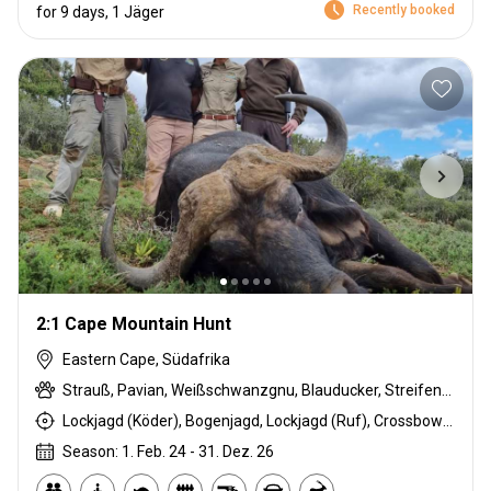
Recently booked
for 9 days, 1 Jäger
2:1 Cape Mountain Hunt
Eastern Cape, Südafrika
Strauß, Pavian, Weißschwanzgnu, Blauducker, Streifengnu, Burchell Zebra, Buschschwein, Afrikanischer Büffel, Kap Schirrantilope, Kap Elenantilope, Cape mountain zebra, Karakal, Blessbock, Kronenducker, Springbock, Ostkap Kudu, Spießbock, Ginsterkatze, Giraffe, Hase, Impala, Bergriedbock, Nyala Antilope, Stachelschwein, Südafrikanische Kuhantilope, Red lechwe, Pferdeantilope, Zobel, Steinböckchen, Warzenschwein, Wasserbock, Weißer Blessbock
Lockjagd (Köder), Bogenjagd, Lockjagd (Ruf), Crossbow Hunting, Bewegungsjagd, Ansitzjagd, Horseback Hunting, Tarnjagd, Bergjagd, Vorderlader, Büchsenjagd, Flintenjagd, Pirschjagd, Jagd mit Hunden
Season: 1. Feb. 24 - 31. Dez. 26