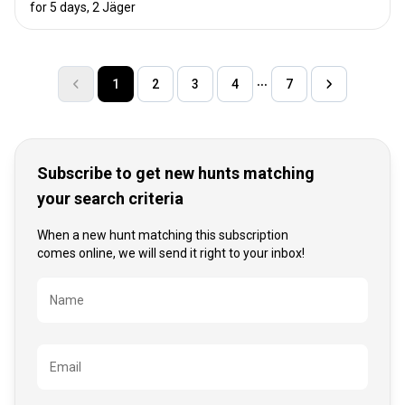
for 5 days, 2 Jäger
1
2
3
4
7
Subscribe to get new hunts matching
your search criteria
When a new hunt matching this subscription
comes online, we will send it right to your inbox!
Bezeichnung
Name
Email