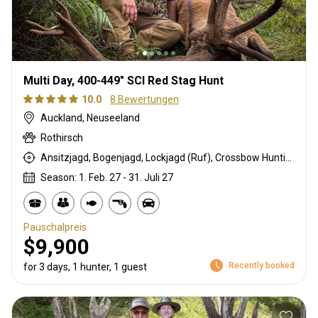
Multi Day, 400-449" SCI Red Stag Hunt
10.0
8 Bewertungen
Auckland, Neuseeland
Rothirsch
Ansitzjagd, Bogenjagd, Lockjagd (Ruf), Crossbow Hunting, Tarnjagd, Selektionsjagd, Büchsenjagd, Pirschjagd
Season: 1. Feb. 27 - 31. Juli 27
Pauschalpreis
$9,900
Recently booked
for 3 days, 1 hunter, 1 guest