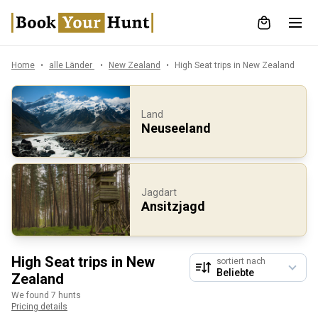
Home
alle Länder
New Zealand
High Seat trips in New Zealand
Land
Neuseeland
Jagdart
Ansitzjagd
High Seat trips in New
sortiert nach
Zealand
We found 7 hunts
Pricing details