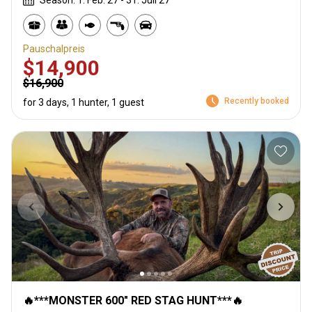
Season: 1. Feb. 27 - 31. Juli 27
Pauschalpreis
$14,900
$16,900
Recently booked
for 3 days, 1 hunter, 1 guest
🔥***MONSTER 600" RED STAG HUNT***🔥