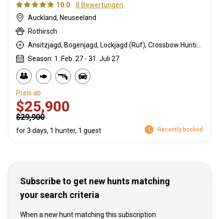
10.0
8 Bewertungen
Auckland, Neuseeland
Rothirsch
Ansitzjagd, Bogenjagd, Lockjagd (Ruf), Crossbow Hunting, Tarnjagd, Vorderlader, Büchsenjagd, Pirschjagd
Season: 1. Feb. 27 - 31. Juli 27
Preis ab
$25,900
$29,900
Recently booked
for 3 days, 1 hunter, 1 guest
Subscribe to get new hunts matching
your search criteria
When a new hunt matching this subscription