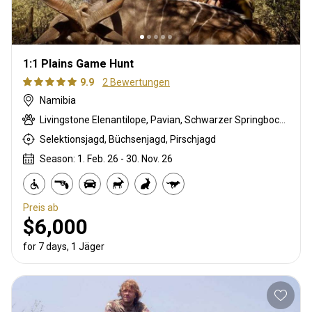
1:1 Plains Game Hunt
9.9
2 Bewertungen
Namibia
Livingstone Elenantilope, Pavian, Schwarzer Springbock , Weißschwanzgnu, Schwarzrücken-Schakal, Schwarznasenimpala, Streifengnu, Schabrackenhyäne, Burchell Zebra, Kap Elenantilope, Karakal, Gepard, Blessbock, Kronenducker, Copper Springbock , Damara Dikdik, Spießbock, Golden wildebeest, Hartmann Bergzebra, Impala, Kalahari Springbock, Klippspringer, Kudu, Nyala Antilope, Strauß, Südafrikanische Kuhantilope, Red lechwe, Pferdeantilope, Zobel, Tüpfelhyäne, Steinböckchen, Warzenschwein, Wasserbock
Selektionsjagd, Büchsenjagd, Pirschjagd
Season: 1. Feb. 26 - 30. Nov. 26
Preis ab
$6,000
for 7 days, 1 Jäger