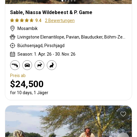
Sable, Niassa Wildebeest & P. Game
9.4
2 Bewertungen
Mosambik
Livingstone Elenantilope, Pavian, Blauducker, Böhm-Zebra, Buschschwein, Chobi Buschbock, Kronenducker, Riedbock, Greisbock, Kudu, Lichtenstein Antilope, Livingstone’s Suni, Niassa wildebeest, Nyala Antilope, Bleichböckchen, Stachelschwein, Rotducker, Zobel, Südliche Impala, Warzenschwein, Wasserbock
Büchsenjagd, Pirschjagd
Season: 1. Apr. 26 - 30. Nov. 26
Preis ab
$24,500
for 10 days, 1 Jäger