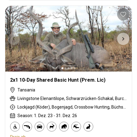
2x1 10-Day Shared Basic Hunt (Prem. Lic)
Tansania
Livingstone Elenantilope, Schwarzrücken-Schakal, Burchell Zebra, Buschschwein, Afrikanischer Büffel, Coke Kuhantilopen, Krokodil, Ente, Massai Buschbock, East African Eland, Großkudu, Ostafrikanische Impala, East African Suni, Francolin, Fringe-eared oryx, Gans, Grant's gazelle, Guineafowl, Hase, Flusspferd, Honigdachs, Kirk's Dik-dik, Lesser / Kleiner Kudu, Lichtenstein Antilope, Niassa wildebeest, Grüner Pavian, Strauß, Taube, Stachelschwein, Sandgrouse, Serval, Südliche Impala, Tüpfelhyäne, Steinböckchen, Striped hyena, Warzenschwein, Weißbartgnu
Lockjagd (Köder), Bogenjagd, Crossbow Hunting, Büchsenjagd, Pirschjagd
Season: 1. Dez. 23 - 31. Dez. 26