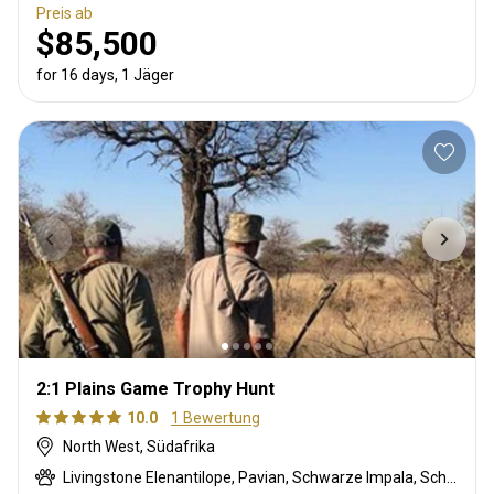
Preis ab
$85,500
for 16 days, 1 Jäger
2:1 Plains Game Trophy Hunt
10.0
1 Bewertung
North West, Südafrika
Livingstone Elenantilope, Pavian, Schwarze Impala, Schwarzer Springbock , Weißschwanzgnu, Schwarzrücken-Schakal, Streifengnu, Schabrackenhyäne, Burchell Zebra, Buschschwein, Afrikanischer Büffel, Kap Elenantilope, Karakal, Zibetkatze, Blessbock, Kronenducker, Riedbock, Springbock, Copper Springbock , Spießbock, Ginsterkatze, Giraffe, Golden gemsbuck, Golden wildebeest, Honigdachs, Impala, Kalahari Springbock, Kings Gnu, Klippspringer, Kudu, Limpopo Buschbock, Bergriedbock, Nyala Antilope, Strauß, Stachelschwein, Südafrikanische Kuhantilope, Red lechwe, Pferdeantilope, Zobel, Sattelrücken-Impala, Säbelantilope, Serval, Tüpfelhyäne, Steinböckchen, Leierantilope, Südliche Grünmeerkatze, Warzenschwein, Wasserbock, Weißer Blessbock, Weißer Springbock , Weißflankierte Impala, Gelber Blässbock