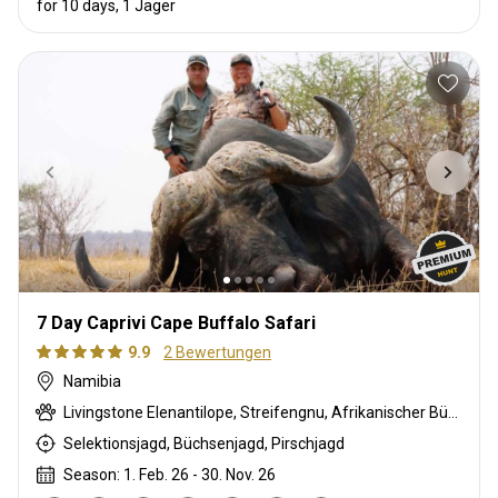
for 10 days, 1 Jäger
7 Day Caprivi Cape Buffalo Safari
9.9
2 Bewertungen
Namibia
Livingstone Elenantilope, Streifengnu, Afrikanischer Büffel, Steppenzebra, Kronenducker, Riedbock, Krokodil, Flusspferd, Impala, Kudu, Red lechwe, Zobel, Tüpfelhyäne, Warzenschwein, Wasserbock
Selektionsjagd, Büchsenjagd, Pirschjagd
Season: 1. Feb. 26 - 30. Nov. 26