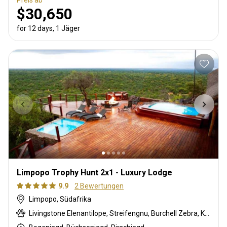
Preis ab
$30,650
for 12 days, 1 Jäger
Limpopo Trophy Hunt 2x1 - Luxury Lodge
9.9
2 Bewertungen
Limpopo, Südafrika
Livingstone Elenantilope, Streifengnu, Burchell Zebra, Kronenducker, Spießbock, Giraffe, Impala, Kudu, Limpopo Buschbock, Nyala Antilope, Strauß, Südafrikanische Kuhantilope, Zobel, Tüpfelhyäne, Steinböckchen, Warzenschwein, Wasserbock