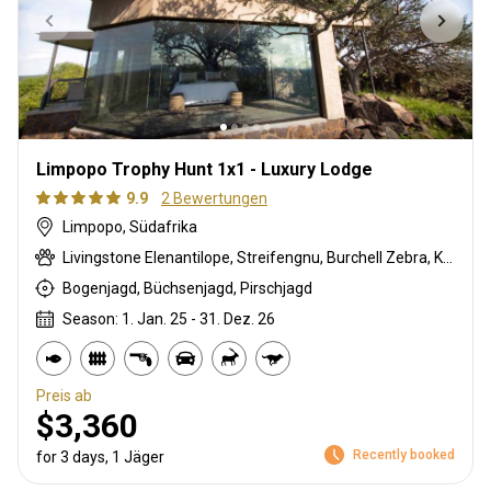
Limpopo Trophy Hunt 1x1 - Luxury Lodge
9.9
2 Bewertungen
Limpopo, Südafrika
Livingstone Elenantilope, Streifengnu, Burchell Zebra, Kronenducker, Spießbock, Giraffe, Impala, Kudu, Limpopo Buschbock, Nyala Antilope, Strauß, Südafrikanische Kuhantilope, Zobel, Tüpfelhyäne, Steinböckchen, Warzenschwein, Wasserbock
Bogenjagd, Büchsenjagd, Pirschjagd
Season: 1. Jan. 25 - 31. Dez. 26
Preis ab
$3,360
Recently booked
for 3 days, 1 Jäger