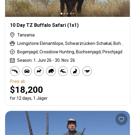
10 Day TZ Buffalo Safari (1x1)
Tansania
Livingstone Elenantilope, Schwarzrücken-Schakal, Bohor-Riedbock, Buschschwein, Afrikanischer Büffel, Karakal, Chobi Buschbock, Zibetkatze, Kronenducker, Riedbock, Crawshay's zebra, Krokodil, Flusspferd, Honigdachs, Lichtenstein Antilope, Niassa wildebeest, Stachelschwein, Roosevelt sable, Serval, Südliche Impala, Tüpfelhyäne, Moschusböckchen, Südliche Grünmeerkatze, Warzenschwein, Wasserbock, Yellow Baboon
Bogenjagd, Crossbow Hunting, Büchsenjagd, Pirschjagd
Season: 1. Juni 26 - 30. Nov. 26
Preis ab
$18,200
for 12 days, 1 Jäger