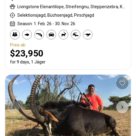
Livingstone Elenantilope, Streifengnu, Steppenzebra, Kronenducker, Riedbock, Krokodil, Flusspferd, Impala, Kudu, Red lechwe, Zobel, Tüpfelhyäne, Warzenschwein, Wasserbock
Selektionsjagd, Büchsenjagd, Pirschjagd
Season: 1. Feb. 26 - 30. Nov. 26
Preis ab
$23,950
for 9 days, 1 Jäger