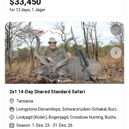
$33,450
for 12 days, 1 Jäger
2x1 14-Day Shared Standard Safari
Tansania
Livingstone Elenantilope, Schwarzrücken-Schakal, Burchell Zebra, Buschschwein, Afrikanischer Büffel, Coke Kuhantilopen, Krokodil, Ente, Massai Buschbock, East African Eland, Großkudu, Ostafrikanische Impala, East African Suni, Francolin, Gans, Grant's gazelle, Guineafowl, Hase, Flusspferd, Honigdachs, Kirk's Dik-dik, Lichtenstein Antilope, Niassa wildebeest, Grüner Pavian, Strauß, Taube, Stachelschwein, Sandgrouse, Südliche Impala, Tüpfelhyäne, Steinböckchen, Striped hyena, Warzenschwein, Weißbartgnu
Lockjagd (Köder), Bogenjagd, Crossbow Hunting, Büchsenjagd, Pirschjagd
Season: 1. Dez. 23 - 31. Dez. 26