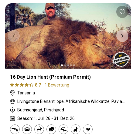
16 Day Lion Hunt (Premium Permit)
8.7
1 Bewertung
Tansania
Livingstone Elenantilope, Afrikanische Wildkatze, Pavian, Schwarzrücken-Schakal, Bohor-Riedbock, Buschbock, Buschschwein, Afrikanischer Büffel, Karakal, Zibetkatze, Kronenducker, Riedbock, Krokodil, Defassa-Wasserbock, Großkudu, Elenantilope, Ginsterkatze, Kuhantilope, Flusspferd, Honigdachs, Löwe, Bleichböckchen, Stachelschwein, Pferdeantilope, Zobel, Serval, Sitatunga, Tüpfelhyäne, Topi, Warzenschwein, Zebra
Büchsenjagd, Pirschjagd
Season: 1. Juli 26 - 31. Dez. 26