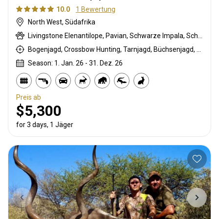
10.0
1 Bewertung
North West, Südafrika
Livingstone Elenantilope, Pavian, Schwarze Impala, Schwarzer Springbock , Weißschwanzgnu, Schwarzrücken-Schakal, Streifengnu, Schabrackenhyäne, Burchell Zebra, Buschschwein, Afrikanischer Büffel, Kap Elenantilope, Karakal, Zibetkatze, Blessbock, Kronenducker, Riedbock, Springbock, Copper Springbock , Spießbock, Ginsterkatze, Giraffe, Golden gemsbuck, Golden wildebeest, Honigdachs, Impala, Kalahari Springbock, Kings Gnu, Klippspringer, Kudu, Limpopo Buschbock, Bergriedbock, Nyala Antilope, Strauß, Stachelschwein, Südafrikanische Kuhantilope, Red lechwe, Pferdeantilope, Zobel, Sattelrücken-Impala, Säbelantilope, Serval, Tüpfelhyäne, Steinböckchen, Leierantilope, Südliche Grünmeerkatze, Warzenschwein, Wasserbock, Weißer Blessbock, Weißer Springbock , Weißflankierte Impala, Gelber Blässbock
Bogenjagd, Crossbow Hunting, Tarnjagd, Büchsenjagd, Pirschjagd
Season: 1. Jan. 26 - 31. Dez. 26
Preis ab
$5,300
for 3 days, 1 Jäger