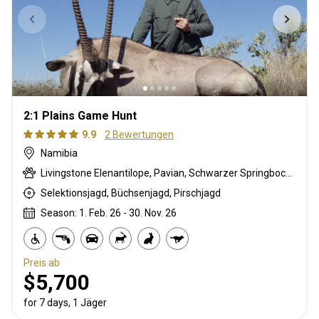
2:1 Plains Game Hunt
9.9
2 Bewertungen
Namibia
Livingstone Elenantilope, Pavian, Schwarzer Springbock , Weißschwanzgnu, Schwarzrücken-Schakal, Schwarznasenimpala, Streifengnu, Schabrackenhyäne, Burchell Zebra, Kap Elenantilope, Karakal, Gepard, Blessbock, Kronenducker, Copper Springbock , Damara Dikdik, Spießbock, Golden wildebeest, Hartmann Bergzebra, Impala, Kalahari Springbock, Klippspringer, Kudu, Nyala Antilope, Strauß, Südafrikanische Kuhantilope, Red lechwe, Pferdeantilope, Zobel, Tüpfelhyäne, Steinböckchen, Warzenschwein, Wasserbock
Selektionsjagd, Büchsenjagd, Pirschjagd
Season: 1. Feb. 26 - 30. Nov. 26
Preis ab
$5,700
for 7 days, 1 Jäger