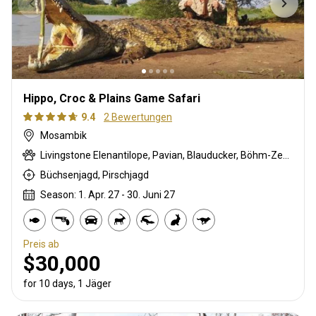
Hippo, Croc & Plains Game Safari
9.4
2 Bewertungen
Mosambik
Livingstone Elenantilope, Pavian, Blauducker, Böhm-Zebra, Buschschwein, Chobi Buschbock, Kronenducker, Riedbock, Krokodil, Greisbock, Flusspferd, Kudu, Lichtenstein Antilope, Livingstone’s Suni, Nyala Antilope, Bleichböckchen, Stachelschwein, Rotducker, Südliche Impala, Tüpfelhyäne, Warzenschwein, Wasserbock
Büchsenjagd, Pirschjagd
Season: 1. Apr. 27 - 30. Juni 27
Preis ab
$30,000
for 10 days, 1 Jäger