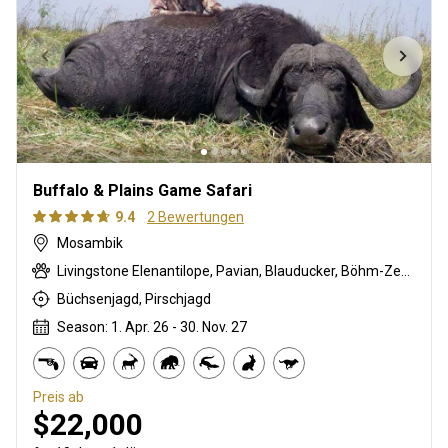
Buffalo & Plains Game Safari
9.4
2 Bewertungen
Mosambik
Livingstone Elenantilope, Pavian, Blauducker, Böhm-Zebra, Buschschwein, Afrikanischer Büffel, Chobi Buschbock, Kronenducker, Riedbock, Krokodil, Greisbock, Flusspferd, Kudu, Lichtenstein Antilope, Livingstone’s Suni, Niassa wildebeest, Nyala Antilope, Bleichböckchen, Stachelschwein, Rotducker, Südliche Impala, Tüpfelhyäne, Warzenschwein, Wasserbock
Büchsenjagd, Pirschjagd
Season: 1. Apr. 26 - 30. Nov. 27
Preis ab
$22,000