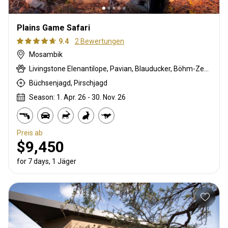
Plains Game Safari
9.4
2 Bewertungen
Mosambik
Livingstone Elenantilope, Pavian, Blauducker, Böhm-Zebra, Buschschwein, Chobi Buschbock, Kronenducker, Riedbock, Greisbock, Kudu, Lichtenstein Antilope, Livingstone’s Suni, Niassa wildebeest, Nyala Antilope, Bleichböckchen, Stachelschwein, Rotducker, Südliche Impala, Tüpfelhyäne, Warzenschwein, Wasserbock
Büchsenjagd, Pirschjagd
Season: 1. Apr. 26 - 30. Nov. 26
Preis ab
$9,450
for 7 days, 1 Jäger