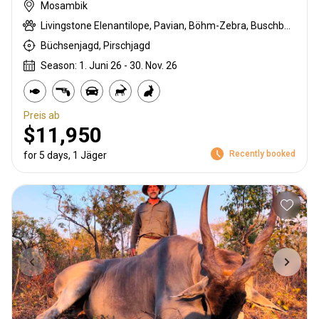
Mosambik
Livingstone Elenantilope, Pavian, Böhm-Zebra, Buschbock, Buschschwein, Kronenducker, Riedbock, Impala, Kudu, Lichtenstein Antilope, Livingstone’s Suni, Niassa wildebeest, Rotducker, Roosevelt sable, Sharpe's grysbuck, Warzenschwein, Wasserbock
Büchsenjagd, Pirschjagd
Season: 1. Juni 26 - 30. Nov. 26
Preis ab
$11,950
Recently booked
for 5 days, 1 Jäger