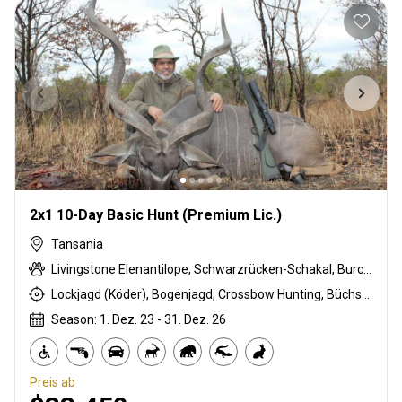
2x1 10-Day Basic Hunt (Premium Lic.)
Tansania
Livingstone Elenantilope, Schwarzrücken-Schakal, Burchell Zebra, Buschschwein, Afrikanischer Büffel, Coke Kuhantilopen, Krokodil, Ente, Massai Buschbock, East African Eland, Großkudu, Ostafrikanische Impala, East African Suni, Francolin, Fringe-eared oryx, Gans, Grant's gazelle, Guineafowl, Hase, Flusspferd, Honigdachs, Kirk's Dik-dik, Lesser / Kleiner Kudu, Lichtenstein Antilope, Niassa wildebeest, Grüner Pavian, Strauß, Taube, Stachelschwein, Sandgrouse, Serval, Südliche Impala, Tüpfelhyäne, Steinböckchen, Striped hyena, Warzenschwein, Weißbartgnu
Lockjagd (Köder), Bogenjagd, Crossbow Hunting, Büchsenjagd, Pirschjagd
Season: 1. Dez. 23 - 31. Dez. 26
Preis ab