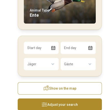
Animal Type
Ente
Start day
End day
Jäger
Gäste
Show on the map
Adjust your search