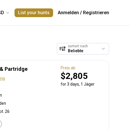
List your hunts
Anmelden
/
Registrieren
sortiert nach
Preis ab
& Partridge
$2,805
ung
for 3 days, 1 Jäger
hn
nden
pt. 26