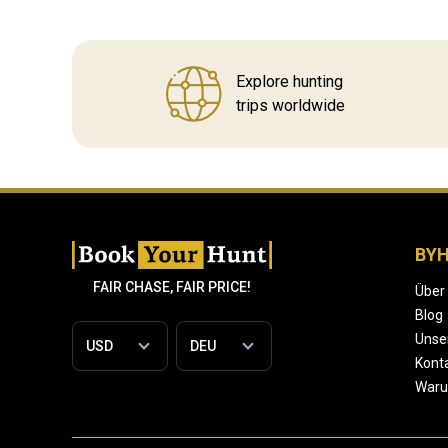
Explore hunting
trips worldwide
BY
FAIR CHASE, FAIR PRICE!
Über
Blog
Unse
Konta
War