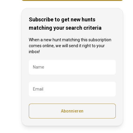
Subscribe to get new hunts
matching your search criteria
When a new hunt matching this subscription
comes online, we will send it right to your
inbox!
Bezeichnung
Name
Email
Abonnieren