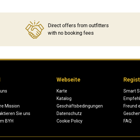
Direct offers from outfitters
with no booking fees
H
Webseite
Regist
 uns
Karte
Smart S
Katalog
Empfeh
re Mission
Geschäftsbedingungen
Freund 
ktieren Sie uns
Datenschutz
Geschen
um BYH
Cookie Policy
FAQ