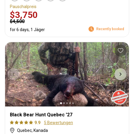
Pauschalpreis
$3,750
$4,500
Recently booked
for 6 days, 1 Jäger
Black Bear Hunt Quebec '27
9.9
5 Bewertungen
Quebec, Kanada