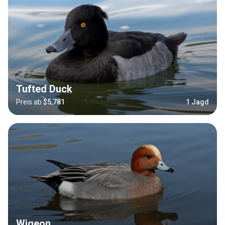
Tufted Duck
Preis ab
$5,781
1 Jagd
Wigeon