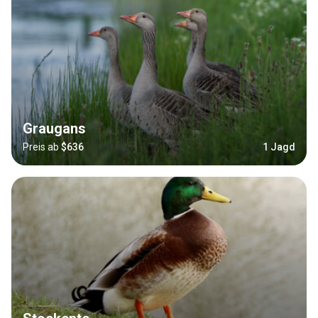
Graugans
Preis ab
$636
1 Jagd