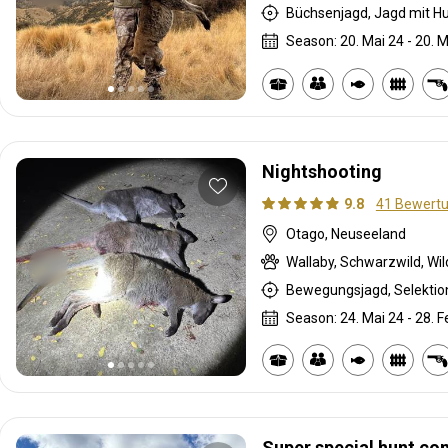
Büchsenjagd, Jagd mit H
Season: 20. Mai 24 - 20. M
Nightshooting
9.8
41 Bewert
Otago, Neuseeland
Wallaby, Schwarzwild, Wi
Season: 24. Mai 24 - 28. F
Super special hunt co