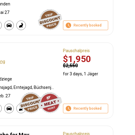
unden
ai 27
Recently booked
Pauschalpreis
$1,950
ung
$2,550
for 3 days, 1 Jäger
ldziege
Bewegungsjagd, Selektionsjagd, Erntejagd, Büchsenjagd, Flintenjagd, Pirschjagd, Jagd mit Hunden
eb. 27
Recently booked
Pauschalpreis
mbo for May