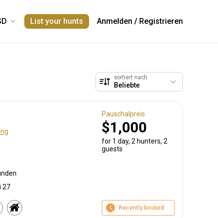
List your hunts
Anmelden
/
Registrieren
sortiert nach
Pauschalpreis
$1,000
ung
for 1 day, 2 hunters, 2
guests
unden
i 27
Recently booked