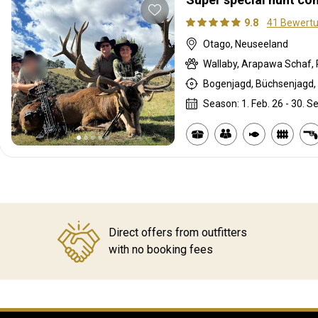
9.8
41 Bewert
Otago, Neuseeland
Wallaby, Arapawa Schaf, 
Bogenjagd, Büchsenjagd, 
Season: 1. Feb. 26 - 30. Se
Direct offers from outfitters
with no booking fees