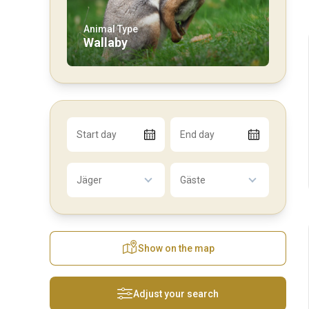
Animal Type
Wallaby
Start day
End day
Jäger
Gäste
Show on the map
Adjust your search