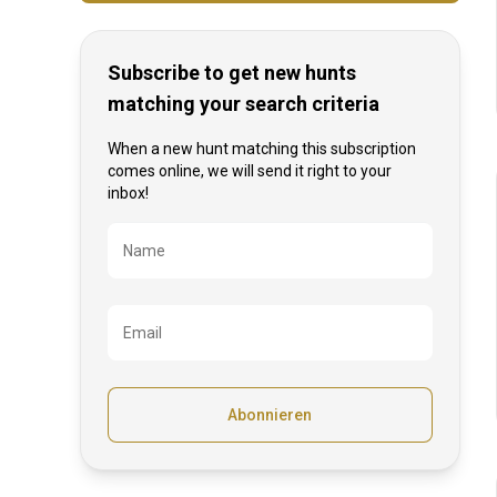
Subscribe to get new hunts
matching your search criteria
When a new hunt matching this subscription
comes online, we will send it right to your
inbox!
Bezeichnung
Name
Email
Abonnieren