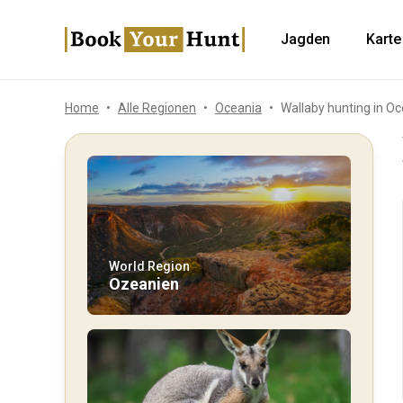
Jagden
Karte
Home
Alle Regionen
Oceania
Wallaby hunting in O
World Region
Ozeanien