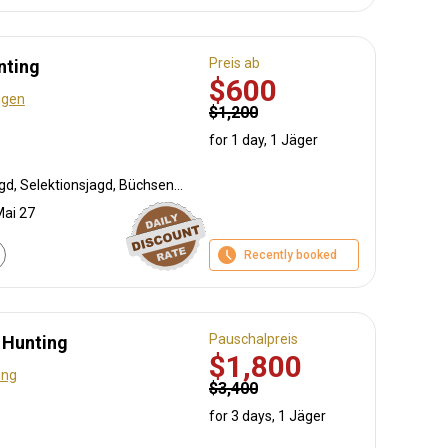
Preis ab
nting
$600
ngen
$1,200
for 1 day, 1 Jäger
Bogenjagd, Bewegungsjagd, Selektionsjagd, Büchsenjagd, Flintenjagd, Pirschjagd
Mai 27
Recently booked
Pauschalpreis
 Hunting
$1,800
ung
$3,400
for 3 days, 1 Jäger