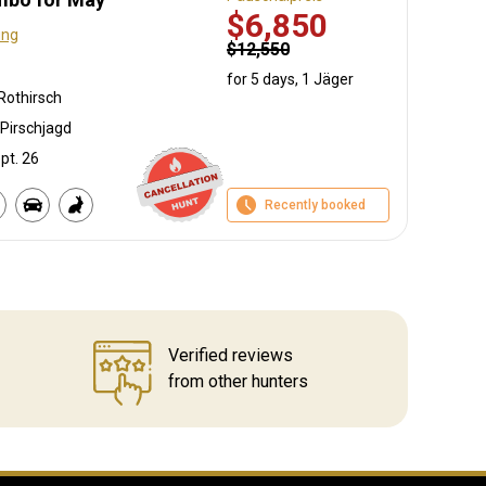
$6,850
ung
$12,550
for 5 days, 1 Jäger
Rothirsch
Pirschjagd
pt. 26
Recently booked
Verified reviews
from other hunters