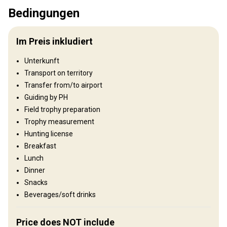
Bedingungen
Jagdgebiet
Umzäunung:
Not fenced
Im Preis inkludiert
Reviergröße:
200.000 ha
Gesprochene Sprachen:
Russisch, Englisch
Unterkunft
Jagdbetrieb seit:
2008 Jahr
Transport on territory
Transfer from/to airport
Gelände
Guiding by PH
Plains: 20%, Hills: 20%, Gebirge 60%
Field trophy preparation
Trophy measurement
Landschaft
Hunting license
Fields/Bush: 99%, Forest: 1%
Breakfast
Lunch
Wo werde ich wohnen
Dinner
Snacks
Base camp
Beverages/soft drinks
Base camps are equipped with electricity, steam sauna.
Price does NOT include
Electricity
Horse riding
Outdoor shower