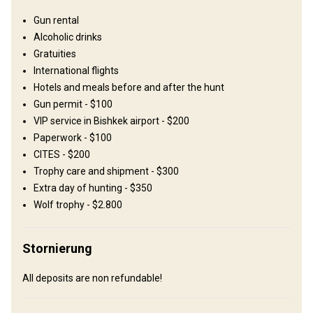
Gun rental
Solar power
Alcoholic drinks
Gratuities
International flights
Hotels and meals before and after the hunt
Gun permit - $100
VIP service in Bishkek airport - $200
Anreise
Paperwork - $100
CITES - $200
Wegbeschreibung
Trophy care and shipment - $300
Upon arrival to Bishkek you will be met by the outfitter who will
Extra day of hunting - $350
take care of customs formalities and then transfer you to the
Wolf trophy - $2.800
base camp.
Nächstgelegener Flughafen:
Stornierung
Bishkek
Entfernung vom Flughafen:
520 km
All deposits are non refundable!
Flughafentransfer:
Ja
Bahnhofstransfer:
Nein