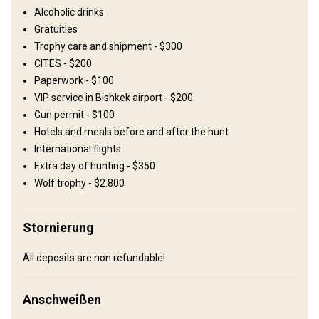
Solar power
Alcoholic drinks
Gratuities
Trophy care and shipment - $300
CITES - $200
Paperwork - $100
VIP service in Bishkek airport - $200
Anreise
Gun permit - $100
Hotels and meals before and after the hunt
Wegbeschreibung
International flights
Upon arrival to Bishkek you will be met by the outfitter who will
Extra day of hunting - $350
take care of customs formalities and then transfer you to the
Wolf trophy - $2.800
base camp.
Nächstgelegener Flughafen:
Stornierung
Bishkek
Entfernung vom Flughafen:
520 km
All deposits are non refundable!
Flughafentransfer:
Ja
Bahnhofstransfer:
Nein
Anschweißen
Weitere Informationen