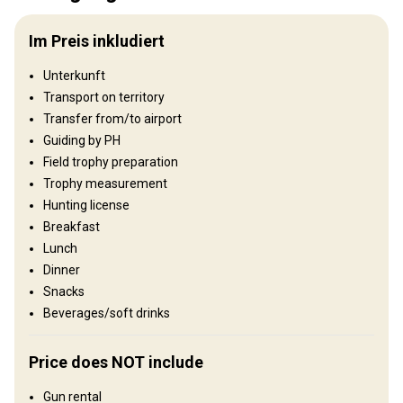
Umzäunung:
Not fenced
Im Preis inkludiert
Reviergröße:
200.000 ha
Gesprochene Sprachen:
Russisch, Englisch
Unterkunft
Jagdbetrieb seit:
2008 Jahr
Transport on territory
Transfer from/to airport
Gelände
Guiding by PH
Plains: 20%, Hills: 20%, Gebirge 60%
Field trophy preparation
Trophy measurement
Landschaft
Hunting license
Fields/Bush: 99%, Forest: 1%
Breakfast
Lunch
Wo werde ich wohnen
Dinner
Snacks
Base camp
Beverages/soft drinks
Base camps are equipped with electricity, steam sauna.
Price does NOT include
Electricity
Horse riding
Outdoor shower
Gun rental