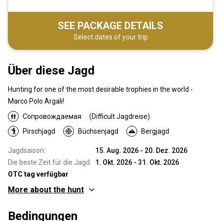
SEE PACKAGE DETAILS
Select dates of your trip
Über diese Jagd
Hunting for one of the most desirable trophies in the world -
Marco Polo Argali!
Сопровождаемая
(Difficult Jagdreise)
Pirschjagd
Büchsenjagd
Bergjagd
Jagdsaison:
15. Aug. 2026 - 20. Dez. 2026
Die beste Zeit für die Jagd:
1. Okt. 2026 - 31. Okt. 2026
OTC tag verfügbar
More about the hunt
Wo werde ich jagen
Bedingungen
Jagdgebiet