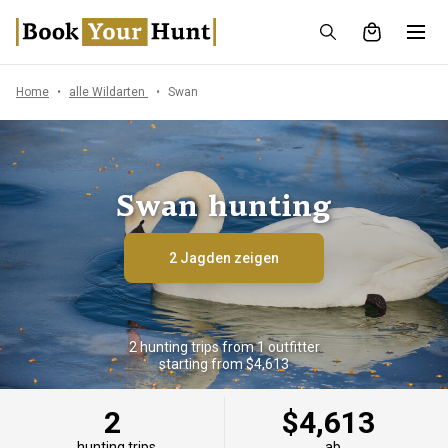
Home
alle Wildarten
Swan
Swan hunting
2 Jagden zeigen
2 hunting trips from 1 outfitter
starting from $4,613
2
$4,613
hunting trips
ab