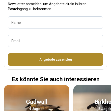
Newsletter anmelden, um Angebote direkt in Ihren
Posteingang zu bekommen
Name
Email
Bezeichnung
Angebote zusenden
Es könnte Sie auch interessieren
Gadwall
Birkh
4 Jagden
3 Jagd