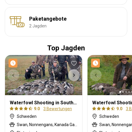
Paketangebote
2 Jagden
Top Jagden
Waterfowl Shooting in Southern Sweden
9.0
3 Bewertungen
9.0
3 
Schweden
Schweden
Swan, Nonnengans, Kanada Gans, Common crane, Graugans, Stockente, Fasan, Taube, Blaugrün, Wigeon