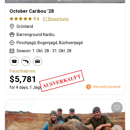
October Caribou '28
9.6
51 Bewertung
Grönland
Barrenground Karibu
Pirschjagd, Bogenjagd, Büchsenjagd
Season: 1. Okt. 28 - 31. Okt. 28
Pauschalpreis
AUSVERKAUFT
$5,781
Recently booked
for 4 days, 1 Jäger