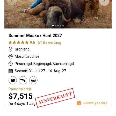
Summer Muskox Hunt 2027
9.6
51 Bewertung
Grönland
Moschusochse
Pirschjagd, Bogenjagd, Büchsenjagd
Season: 31. Juli 27 - 16. Aug. 27
Pauschalpreis
AUSVERKAUFT
$7,515
Recently booked
for 4 days, 1 Jäger