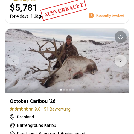
AUSVERKAUFT
$5,781
Recently booked
for 4 days, 1 Jäger
October Caribou '26
9.6
51 Bewertung
Grönland
Barrenground Karibu
Pirschjagd, Bogenjagd, Büchsenjagd