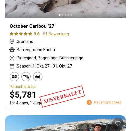
October Caribou '27
9.6
51 Bewertung
Grönland
Barrenground Karibu
Pirschjagd, Bogenjagd, Büchsenjagd
Season: 1. Okt. 27 - 31. Okt. 27
Pauschalpreis
AUSVERKAUFT
$5,781
Recently booked
for 4 days, 1 Jäger