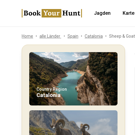
Jagden
Karte
Home
alle Länder
Spain
Catalonia
Sheep & Goat 
Country Region
Catalonia