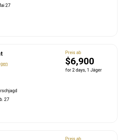
Mai 27
Preis ab
t
$6,900
ngen
for 2 days, 1 Jäger
irschjagd
b. 27
Preis ab