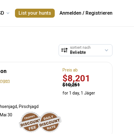
List your hunts
Anmelden
/
Registrieren
sortiert nach
Preis ab
son
$8,201
ungen
$10,251
for 1 day, 1 Jäger
hsenjagd, Pirschjagd
 Mai 30