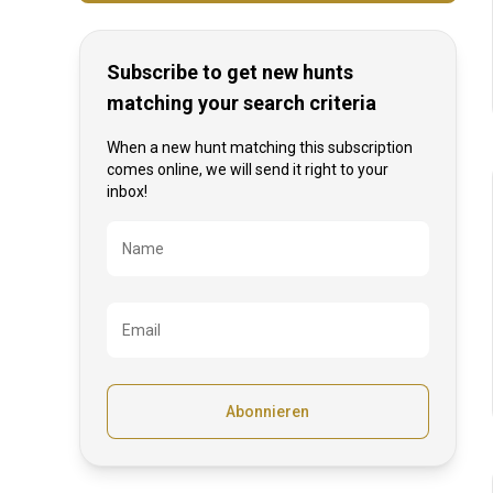
Subscribe to get new hunts
matching your search criteria
When a new hunt matching this subscription
comes online, we will send it right to your
inbox!
Bezeichnung
Name
Email
Abonnieren