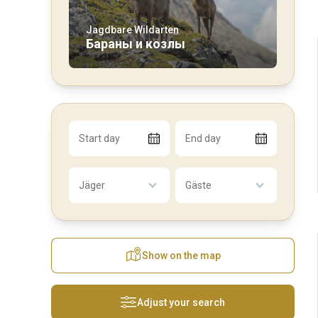
Jagdbare Wildarten
Бараны и козлы
Start day
End day
Jäger
Gäste
Show on the map
Adjust your search