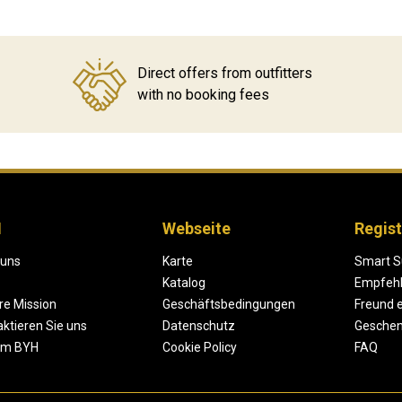
Direct offers from outfitters
with no booking fees
H
Webseite
Regist
 uns
Karte
Smart S
Katalog
Empfeh
re Mission
Geschäftsbedingungen
Freund 
ktieren Sie uns
Datenschutz
Geschen
um BYH
Cookie Policy
FAQ