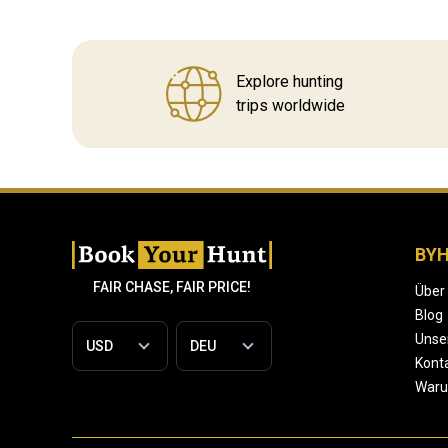
Explore hunting
trips worldwide
BY
FAIR CHASE, FAIR PRICE!
Über
Blog
Unse
Konta
War