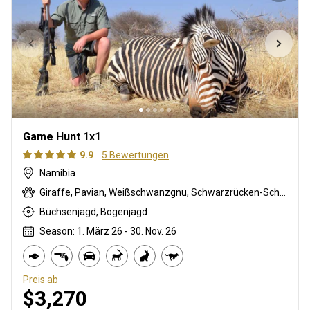
Game Hunt 1x1
9.9
5 Bewertungen
Namibia
Giraffe, Pavian, Weißschwanzgnu, Schwarzrücken-Schakal, Schwarznasenimpala, Streifengnu, Burchell Zebra, Cape mountain zebra, Karakal, Gepard, Kronenducker, Springbock, Damara Dikdik, Elenantilope, Impala, Klippspringer, Kudu, Oryxantilope, Strauß, Südafrikanische Kuhantilope, Pferdeantilope, Zobel, Tüpfelhyäne, Steinböckchen, Warzenschwein, Wasserbock
Büchsenjagd, Bogenjagd
Season: 1. März 26 - 30. Nov. 26
Preis ab
$3,270