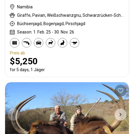
Namibia
Giraffe, Pavian, Weißschwanzgnu, Schwarzrücken-Schakal, Streifengnu, Burchell Zebra, Karakal, Blessbock, Kronenducker, Springbock, Damara Dikdik, Elenantilope, Hartmann Bergzebra, Kudu, Nyala Antilope, Oryxantilope, Strauß, Red lechwe, Pferdeantilope, Zobel, Steinböckchen, Leierantilope, Warzenschwein, Wasserbock
Büchsenjagd, Bogenjagd, Pirschjagd
Season: 1. Feb. 25 - 30. Nov. 26
Preis ab
$5,250
for 5 days, 1 Jäger