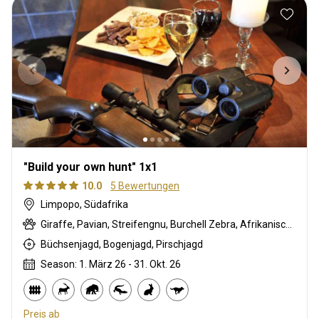
"Build your own hunt" 1x1
10.0
5 Bewertungen
Limpopo, Südafrika
Giraffe, Pavian, Streifengnu, Burchell Zebra, Afrikanischer Büffel, Karakal, Blessbock, Kronenducker, Krokodil, Elenantilope, Spießbock, Impala, Kudu, Limpopo Buschbock, Nyala Antilope, Strauß, Südafrikanische Kuhantilope, Pferdeantilope, Zobel, Leierantilope, Südliche Grünmeerkatze, Warzenschwein, Wasserbock
Büchsenjagd, Bogenjagd, Pirschjagd
Season: 1. März 26 - 31. Okt. 26
Preis ab