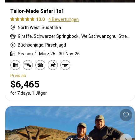
Tailor-Made Safari 1x1
10.0
4 Bewertungen
North West, Südafrika
Giraffe, Schwarzer Springbock , Weißschwanzgnu, Streifengnu, Burchell Zebra, Buschbock, Buschschwein, Karakal, Blessbock, Kronenducker, Riedbock, Springbock, Copper Springbock , Elenantilope, Spießbock, Impala, Kudu, Bergriedbock, Nyala Antilope, Strauß, Südafrikanische Kuhantilope, Red lechwe, Zobel, Steinböckchen, Leierantilope, Warzenschwein, Wasserbock, Weißer Springbock
Büchsenjagd, Pirschjagd
Season: 1. März 26 - 30. Nov. 26
Preis ab
$6,465
for 7 days, 1 Jäger