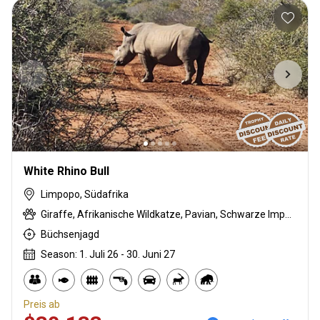
White Rhino Bull
Limpopo, Südafrika
Giraffe, Afrikanische Wildkatze, Pavian, Schwarze Impala, Schwarzrücken-Schakal, Streifengnu, Schabrackenhyäne, Burchell Zebra, Buschschwein, Afrikanischer Büffel, Kap Elenantilope, Karakal, Zibetkatze, Blessbock, Kronenducker, Springbock, Spießbock, Ginsterkatze, Golden gemsbuck, Golden wildebeest, Flusspferd, Honigdachs, Impala, Kings Gnu, Kudu, Limpopo Buschbock, Bergriedbock, Nyala Antilope, Red gemsbuck, Südafrikanische Kuhantilope, Nashorn, Pferdeantilope, Royal wildebeest, Zobel, Saddleback blesbuck, Sattelrücken-Impala, Serval, Tüpfelhyäne, Steinböckchen, Leierantilope, Warzenschwein, Wasserbock, Weißer Blessbock, Weißflankierte Impala, Gelber Blässbock
Büchsenjagd
Season: 1. Juli 26 - 30. Juni 27
Preis ab