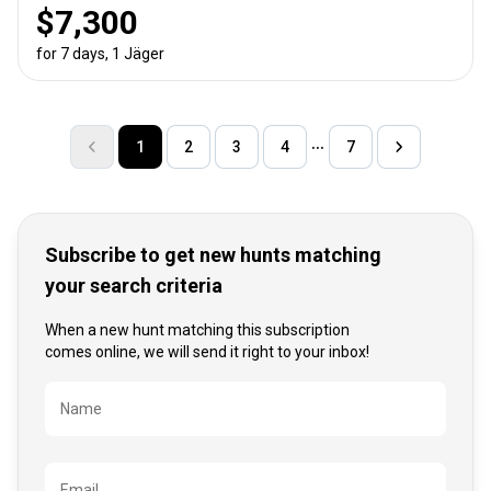
$7,300
for 7 days, 1 Jäger
1
2
3
4
7
Subscribe to get new hunts matching
your search criteria
When a new hunt matching this subscription
comes online, we will send it right to your inbox!
Bezeichnung
Name
Email