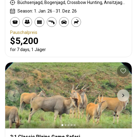
Büchsenjagd, Bogenjagd, Crossbow Hunting, Ansitzjagd, Tarnjagd, Selektionsjagd, Pirschjagd
Season: 1. Jan. 26 - 31. Dez. 26
Pauschalpreis
$5,200
for 7 days, 1 Jäger
2:1 Classic Plains Game Safari