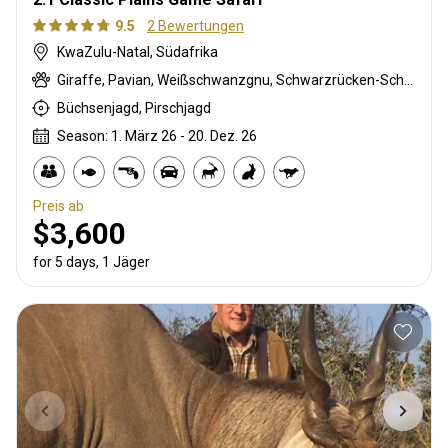
9.5
2 Bewertungen
KwaZulu-Natal, Südafrika
Giraffe, Pavian, Weißschwanzgnu, Schwarzrücken-Schakal, Blauducker, Streifengnu, Burchell Zebra, Buschschwein, Kap Schirrantilope, Kap Elenantilope, Karakal, Blessbock, Kronenducker, Riedbock, Springbock, Spießbock, Rehantilope, Impala, Kudu, Livingstone’s Suni, Bergriedbock, Nyala Antilope, Bleichböckchen, Strauß, Stachelschwein, Rotducker, Südafrikanische Kuhantilope, Red lechwe, Serval, Steinböckchen, Südliche Grünmeerkatze, Warzenschwein, Wasserbock, Weißer Blessbock
Büchsenjagd, Pirschjagd
Season: 1. März 26 - 20. Dez. 26
Preis ab
$3,600
for 5 days, 1 Jäger