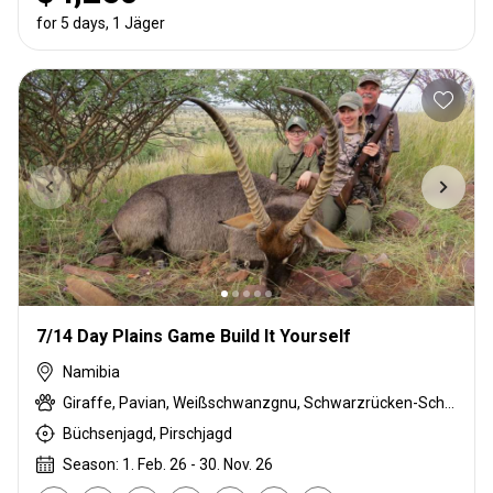
for 5 days, 1 Jäger
7/14 Day Plains Game Build It Yourself
Namibia
Giraffe, Pavian, Weißschwanzgnu, Schwarzrücken-Schakal, Schwarznasenimpala, Streifengnu, Burchell Zebra, Kap Elenantilope, Blessbock, Kronenducker, Spießbock, Hartmann Bergzebra, Impala, Kalahari Springbock, Kudu, Strauß, Südafrikanische Kuhantilope, Pferdeantilope, Zobel, Steinböckchen, Warzenschwein, Wasserbock
Büchsenjagd, Pirschjagd
Season: 1. Feb. 26 - 30. Nov. 26