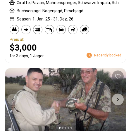
Giraffe, Pavian, Mähnenspringer, Schwarze Impala, Schwarzer Springbock , Weißschwanzgnu, Schwarzrücken-Schakal, Blauducker, Streifengnu, Burchell Zebra, Buschschwein, Afrikanischer Büffel, Kap Schirrantilope, Kap Elenantilope, Cape mountain zebra, Blessbock, Kronenducker, Riedbock, Springbock, Copper Springbock , Damhirsch, Jakobschaf, Spießbock, Rehantilope, Greisbock, Hase, Impala, Klippspringer, Kudu, Luchs, Bergriedbock, Nyala Antilope, Bleichböckchen, Strauß, Stachelschwein, Südafrikanische Kuhantilope, Red lechwe, Pferdeantilope, Zobel, Säbelantilope, Springhare, Steinböckchen, Wasserbock, Weißer Blessbock, Weißer Springbock
Büchsenjagd, Bogenjagd, Pirschjagd
Season: 1. Jan. 25 - 31. Dez. 26
Preis ab
$3,000
Recently booked
for 3 days, 1 Jäger