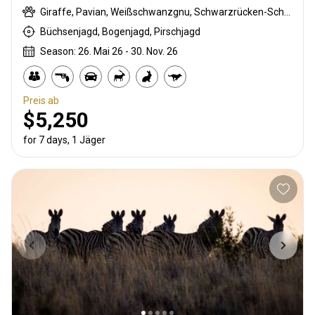
Giraffe, Pavian, Weißschwanzgnu, Schwarzrücken-Schakal, Streifengnu, Burchell Zebra, Kap Elenantilope, Karakal, Gepard, Blessbock, Kronenducker, Springbock, Damara Dikdik, Spießbock, Hartmann Bergzebra, Impala, Kalahari Springbock, Klippspringer, Kudu, Nyala Antilope, Südafrikanische Kuhantilope, Red lechwe, Pferdeantilope, Zobel, Steinböckchen, Warzenschwein, Wasserbock
Büchsenjagd, Bogenjagd, Pirschjagd
Season: 26. Mai 26 - 30. Nov. 26
Preis ab
$5,250
for 7 days, 1 Jäger