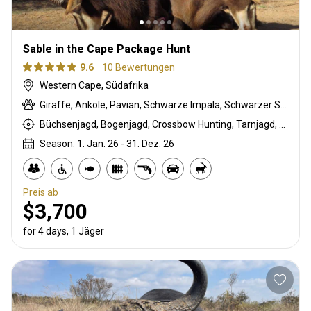
Sable in the Cape Package Hunt
9.6
10 Bewertungen
Western Cape, Südafrika
Giraffe, Ankole, Pavian, Schwarze Impala, Schwarzer Springbock , Weißschwanzgnu, Streifengnu, Buntbock, Burchell Zebra, Buschschwein, Afrikanischer Büffel, Kap Schirrantilope, Kap Elenantilope, Cape grysbuck, Karakal, Blessbock, Kronenducker, Riedbock, Springbock, Copper blesbuck, Copper Springbock , Ente, Ostkap Kudu, Damhirsch, Francolin, Spießbock, Golden gemsbuck, Golden wildebeest, Gans, Rehantilope, Hase, Helmeted guineafowl, Impala, Kings springbok, Kings Gnu, Klippspringer, Bergriedbock, Nyala Antilope, Strauß, Stachelschwein, Südafrikanische Kuhantilope, Red lechwe, Pferdeantilope, Royal wildebeest, Zobel, Saddleback blesbuck, Sattelrücken-Impala, Steinböckchen, Wasserbock, Weißer Blessbock, Weißer Springbock , Weißflankierte Impala
Büchsenjagd, Bogenjagd, Crossbow Hunting, Tarnjagd, Pirschjagd
Season: 1. Jan. 26 - 31. Dez. 26
Preis ab
$3,700
for 4 days, 1 Jäger