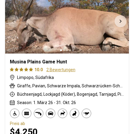
Musina Plains Game Hunt
10.0
2 Bewertungen
Limpopo, Südafrika
Giraffe, Pavian, Schwarze Impala, Schwarzrücken-Schakal, Streifengnu, Burchell Zebra, Buschschwein, Kap Elenantilope, Karakal, Zibetkatze, Blessbock, Kronenducker, Spießbock, Ginsterkatze, Golden wildebeest, Impala, Klippspringer, Kudu, Limpopo Buschbock, Nyala Antilope, Stachelschwein, Südafrikanische Kuhantilope, Zobel, Serval, Tüpfelhyäne, Steinböckchen, Warzenschwein, Wasserbock
Büchsenjagd, Lockjagd (Köder), Bogenjagd, Tarnjagd, Pirschjagd
Season: 1. März 26 - 31. Okt. 26
Preis ab
$4,250