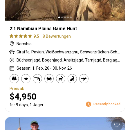
2:1 Namibian Plains Game Hunt
9.5
8 Bewertungen
Namibia
Giraffe, Pavian, Weißschwanzgnu, Schwarzrücken-Schakal, Schwarznasenimpala, Streifengnu, Schabrackenhyäne, Burchell Zebra, Kap Elenantilope, Karakal, Blessbock, Kronenducker, Riedbock, Damara Dikdik, Spießbock, Hartmann Bergzebra, Impala, Kalahari Springbock, Klippspringer, Kudu, Nyala Antilope, Strauß, Südafrikanische Kuhantilope, Red lechwe, Pferdeantilope, Zobel, Tüpfelhyäne, Steinböckchen, Leierantilope, Warzenschwein, Wasserbock
Büchsenjagd, Bogenjagd, Ansitzjagd, Tarnjagd, Bergjagd, Vorderlader, Pirschjagd
Season: 1. Feb. 26 - 30. Nov. 26
Preis ab
$4,950
Recently booked
for 9 days, 1 Jäger