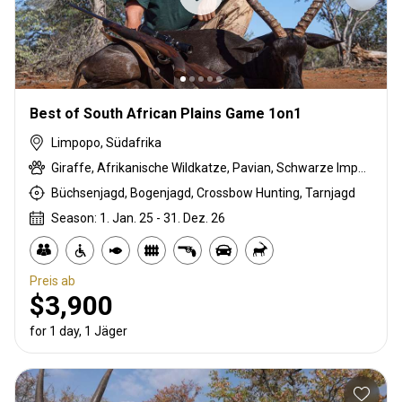
Best of South African Plains Game 1on1
Limpopo, Südafrika
Giraffe, Afrikanische Wildkatze, Pavian, Schwarze Impala, Schwarzrücken-Schakal, Streifengnu, Buschbock, Buschschwein, Afrikanischer Büffel, Karakal, Zibetkatze, Blessbock, Kronenducker, Springbock, Elenantilope, Spießbock, Ginsterkatze, Golden gemsbuck, Golden wildebeest, Impala, Kings Gnu, Kudu, Nyala Antilope, Strauß, Stachelschwein, Südafrikanische Kuhantilope, Pferdeantilope, Zobel, Steinböckchen, Leierantilope, Südliche Grünmeerkatze, Warzenschwein, Wasserbock, Weißer Blessbock, Zebra
Büchsenjagd, Bogenjagd, Crossbow Hunting, Tarnjagd
Season: 1. Jan. 25 - 31. Dez. 26
Preis ab
$3,900
for 1 day, 1 Jäger