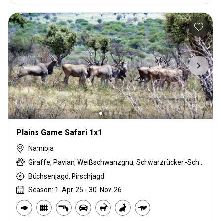
Plains Game Safari 1x1
Namibia
Giraffe, Pavian, Weißschwanzgnu, Schwarzrücken-Schakal, Streifengnu, Burchell Zebra, Blessbock, Kronenducker, Springbock, Damara Dikdik, Elenantilope, Kuhantilope, Hartmann Bergzebra, Impala, Kudu, Oryxantilope, Steinböckchen, Warzenschwein, Wasserbock
Büchsenjagd, Pirschjagd
Season: 1. Apr. 25 - 30. Nov. 26