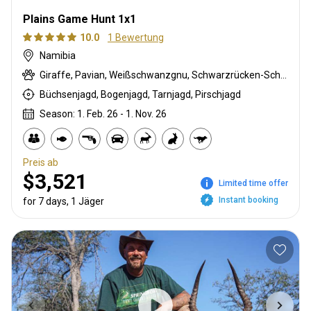
Plains Game Hunt 1x1
10.0
1 Bewertung
Namibia
Giraffe, Pavian, Weißschwanzgnu, Schwarzrücken-Schakal, Streifengnu, Burchell Zebra, Karakal, Kronenducker, Springbock, Damara Dikdik, Elenantilope, Impala, Klippspringer, Kudu, Oryxantilope, Südafrikanische Kuhantilope, Steinböckchen, Warzenschwein, Wasserbock
Büchsenjagd, Bogenjagd, Tarnjagd, Pirschjagd
Season: 1. Feb. 26 - 1. Nov. 26
Preis ab
$3,521
Limited time offer
Instant booking
for 7 days, 1 Jäger