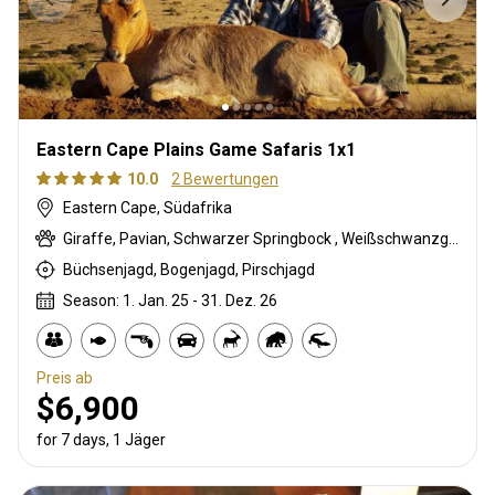
Eastern Cape Plains Game Safaris 1x1
10.0
2 Bewertungen
Eastern Cape, Südafrika
Giraffe, Pavian, Schwarzer Springbock , Weißschwanzgnu, Schwarzrücken-Schakal, Blauducker, Streifengnu, Buntbock, Burchell Zebra, Buschbock, Buschschwein, Afrikanischer Büffel, Cape mountain zebra, Kap Springbock, Karakal, Blessbock, Kronenducker, Riedbock, Copper Springbock , Elenantilope, Damhirsch, Spießbock, Rehantilope, Greisbock, Impala, Klippspringer, Kudu, Bergriedbock, Nyala Antilope, Bleichböckchen, Strauß, Stachelschwein, Südafrikanische Kuhantilope, Pferdeantilope, Zobel, Südlicher Großkudu, Steinböckchen, Leierantilope, Südliche Grünmeerkatze, Warzenschwein, Wasserbock, Weißer Blessbock, Weißer Springbock
Büchsenjagd, Bogenjagd, Pirschjagd
Season: 1. Jan. 25 - 31. Dez. 26
Preis ab
$6,900
for 7 days, 1 Jäger