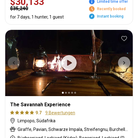
$30,133
Limited time offer
$35,240
Recently booked
Instant booking
for 7 days, 1 hunter, 1 guest
The Savannah Experience
9.7
9 Bewertungen
Limpopo, Südafrika
Giraffe, Pavian, Schwarze Impala, Streifengnu, Burchell Zebra, Buschschwein, Afrikanischer Büffel, Kap Elenantilope, Karakal, Zibetkatze, Blessbock, Kronenducker, Riedbock, Krokodil, Spießbock, Ginsterkatze, Golden wildebeest, Flusspferd, Honigdachs, Impala, Klippspringer, Kudu, Limpopo Buschbock, Bergriedbock, Nyala Antilope, Strauß, Südafrikanische Kuhantilope, Pferdeantilope, Zobel, Steinböckchen, Leierantilope, Warzenschwein, Wasserbock, Weißer Blessbock