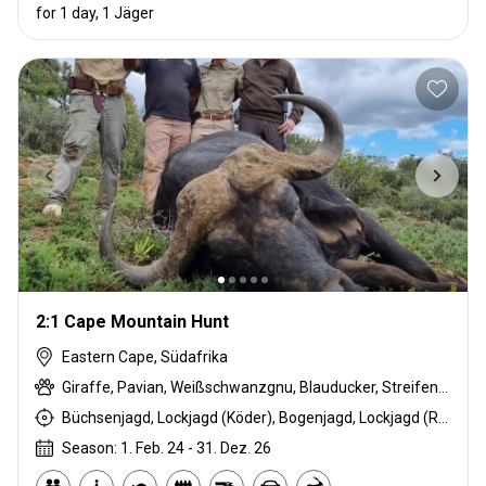
for 1 day, 1 Jäger
2:1 Cape Mountain Hunt
Eastern Cape, Südafrika
Giraffe, Pavian, Weißschwanzgnu, Blauducker, Streifengnu, Burchell Zebra, Buschschwein, Afrikanischer Büffel, Kap Schirrantilope, Kap Elenantilope, Cape mountain zebra, Karakal, Blessbock, Kronenducker, Springbock, Ostkap Kudu, Spießbock, Ginsterkatze, Hase, Impala, Bergriedbock, Nyala Antilope, Strauß, Stachelschwein, Südafrikanische Kuhantilope, Red lechwe, Pferdeantilope, Zobel, Steinböckchen, Warzenschwein, Wasserbock, Weißer Blessbock
Büchsenjagd, Lockjagd (Köder), Bogenjagd, Lockjagd (Ruf), Crossbow Hunting, Bewegungsjagd, Ansitzjagd, Horseback Hunting, Tarnjagd, Bergjagd, Vorderlader, Flintenjagd, Pirschjagd, Jagd mit Hunden
Season: 1. Feb. 24 - 31. Dez. 26