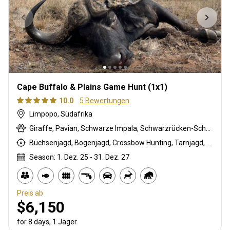
Cape Buffalo & Plains Game Hunt (1x1)
10.0
5 Bewertungen
Limpopo, Südafrika
Giraffe, Pavian, Schwarze Impala, Schwarzrücken-Schakal, Streifengnu, Burchell Zebra, Buschschwein, Afrikanischer Büffel, Kap Elenantilope, Blessbock, Kronenducker, Riedbock, Springbock, Spießbock, Golden wildebeest, Impala, Klippspringer, Kudu, Limpopo Buschbock, Bergriedbock, Nyala Antilope, Strauß, Südafrikanische Kuhantilope, Zobel, Steinböckchen, Warzenschwein, Wasserbock
Büchsenjagd, Bogenjagd, Crossbow Hunting, Tarnjagd, Bergjagd, Vorderlader, Pirschjagd
Season: 1. Dez. 25 - 31. Dez. 27
Preis ab
$6,150
for 8 days, 1 Jäger