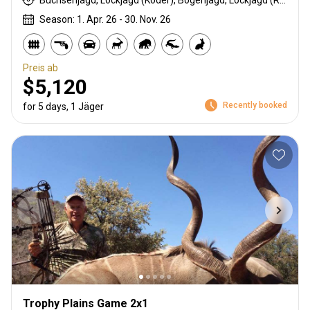
Büchsenjagd, Lockjagd (Köder), Bogenjagd, Lockjagd (Ruf), Tarnjagd, Selektionsjagd, Vorderlader, Flintenjagd, Pirschjagd
Season: 1. Apr. 26 - 30. Nov. 26
Preis ab
$5,120
Recently booked
for 5 days, 1 Jäger
Trophy Plains Game 2x1