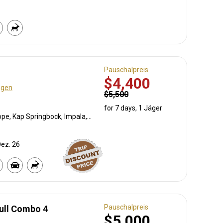
Pauschalpreis
$4,400
ngen
$5,500
for 7 days, 1 Jäger
Südafrikanische Kuhantilope, Kap Springbock, Impala, Kudu
Dez. 26
Pauschalpreis
ull Combo 4
$5,000