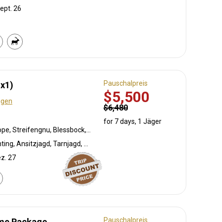
ept. 26
Pauschalpreis
1x1)
$5,500
ngen
$6,480
for 7 days, 1 Jäger
Südafrikanische Kuhantilope, Streifengnu, Blessbock, Impala
Bogenjagd, Crossbow Hunting, Ansitzjagd, Tarnjagd, Bergjagd, Vorderlader, Büchsenjagd, Pirschjagd
ez. 27
Pauschalpreis
ame Package