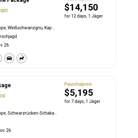
$14,150
ngen
for 12 days, 1 Jäger
Südafrikanische Kuhantilope, Weißschwanzgnu, Kap Elenantilope, Spießbock, Impala, Kalahari Springbock, Kudu, Steinböckchen
irschjagd
v. 26
Pauschalpreis
kage
$5,195
ung
for 7 days, 1 Jäger
Südafrikanische Kuhantilope, Schwarzrücken-Schakal, Elenantilope, Oryxantilope, Warzenschwein
ov. 26