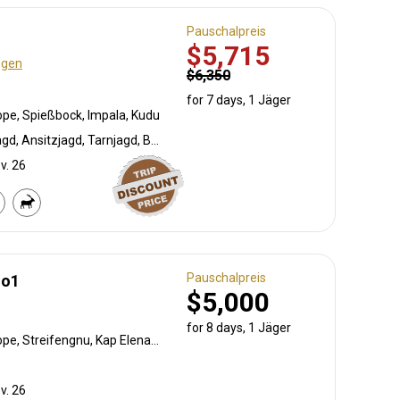
Pauschalpreis
$5,715
ngen
$6,350
for 7 days, 1 Jäger
ope, Spießbock, Impala, Kudu
Lockjagd (Köder), Bogenjagd, Ansitzjagd, Tarnjagd, Büchsenjagd, Pirschjagd
v. 26
Pauschalpreis
No1
$5,000
for 8 days, 1 Jäger
Südafrikanische Kuhantilope, Streifengnu, Kap Elenantilope, Blessbock, Springbock, Warzenschwein
v. 26