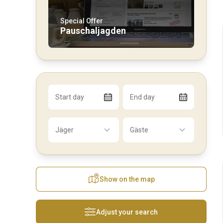
Special Offer
Pauschaljagden
Start day
End day
Jäger
Gäste
Show on the map
Adjust your search