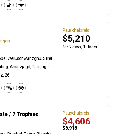
Pauschalpreis
$5,210
ungen
for 7 days, 1 Jäger
Südafrikanische Kuhantilope, Weißschwanzgnu, Streifengnu
Bogenjagd, Crossbow Hunting, Ansitzjagd, Tarnjagd, Büchsenjagd, Pirschjagd
ez. 26
Pauschalpreis
ate / 7 Trophies!
$4,606
$6,915
Südafrikanische Kuhantilope, Burchell Zebra, Blessbock, Springbock, Oryxantilope