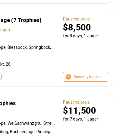
Pauschalpreis
age (7 Trophies)
$8,500
ungen
for 8 days, 1 Jäger
Südafrikanische Kuhantilope, Blessbock, Springbock, Ostkap Kudu, Impala, Nyala Antilope, Warzenschwein
kt. 26
Recently booked
Pauschalpreis
rophies
$11,500
for 7 days, 1 Jäger
Südafrikanische Kuhantilope, Weißschwanzgnu, Streifengnu, Burchell Zebra, Blessbock, Spießbock, Impala
Bogenjagd, Crossbow Hunting, Büchsenjagd, Pirschjagd