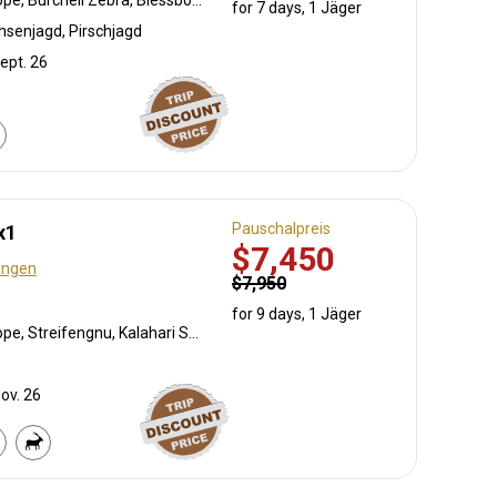
for 7 days, 1 Jäger
hsenjagd, Pirschjagd
ept. 26
Pauschalpreis
x1
$7,450
ungen
$7,950
for 9 days, 1 Jäger
Südafrikanische Kuhantilope, Streifengnu, Kalahari Springbock, Oryxantilope
Nov. 26