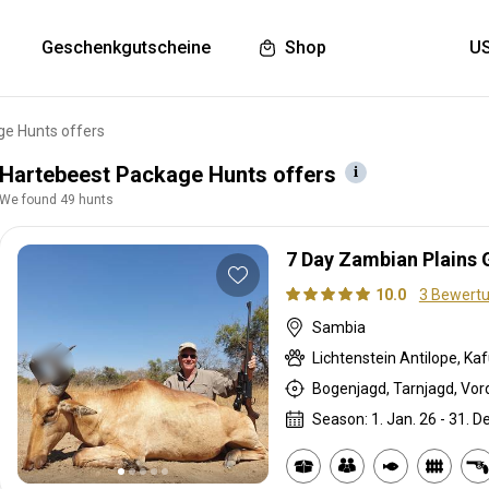
Geschenkgutscheine
Shop
ge Hunts offers
Hartebeest Package Hunts offers
We found 49 hunts
7 Day Zambian Plains
10.0
3 Bewert
Sambia
Lichtenstein Antilope, Ka
Season: 1. Jan. 26 - 31. D