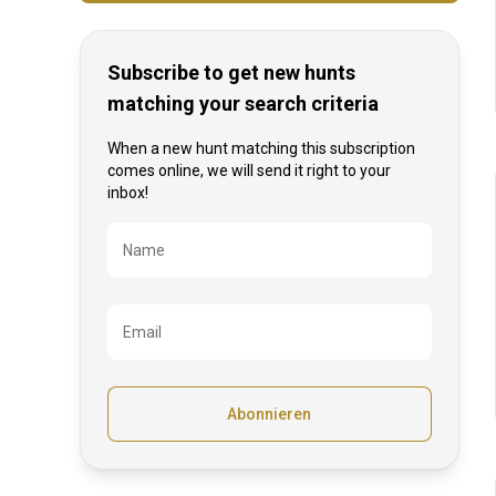
Subscribe to get new hunts
matching your search criteria
When a new hunt matching this subscription
comes online, we will send it right to your
inbox!
Bezeichnung
Name
Email
Abonnieren