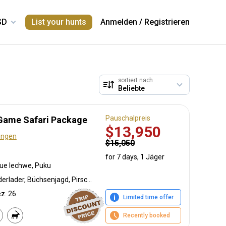
List your hunts
Anmelden
/
Registrieren
sortiert nach
Pauschalpreis
 Game Safari Package
$13,950
ungen
$15,050
for 7 days, 1 Jäger
fue lechwe, Puku
Bogenjagd, Tarnjagd, Vorderlader, Büchsenjagd, Pirschjagd
ez. 26
Limited time offer
Recently booked