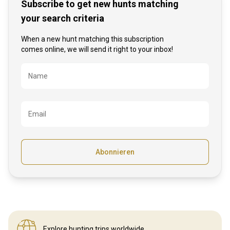
Subscribe to get new hunts matching
your search criteria
When a new hunt matching this subscription
comes online, we will send it right to your inbox!
Bezeichnung
Name
Email
Abonnieren
Explore hunting
trips worldwide