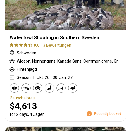
Waterfowl Shooting in Southern Sweden
9.0
3 Bewertungen
Schweden
Wigeon, Nonnengans, Kanada Gans, Common crane, Graugans, Stockente, Fasan, Taube, Swan, Blaugrün
Flintenjagd
Season: 1. Okt. 26 - 30. Jan. 27
Pauschalpreis
$4,613
Recently booked
for 2 days, 4 Jäger