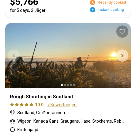
$5,766
Recently booked
Instant booking
for 5 days, 2 Jäger
Rough Shooting in Scotland
10.0
7 Bewertungen
Scotland, Großbritannien
Wigeon, Kanada Gans, Graugans, Hase, Stockente, Rebhuhn, Fasan, Taube, Pink-footed goose, Kaninchen, Schnepfe, Blaugrün, Waldschnepfe
Flintenjagd