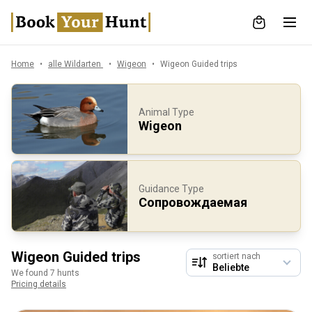
Home
alle Wildarten
Wigeon
Wigeon Guided trips
Animal Type
Wigeon
Guidance Type
Сопровождаемая
Wigeon Guided trips
sortiert nach
We found 7 hunts
Pricing details