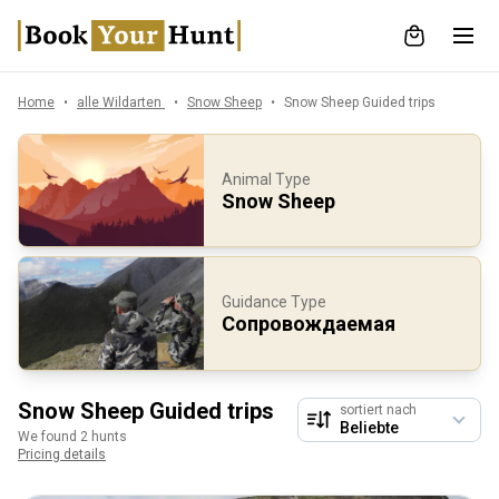
Home
alle Wildarten
Snow Sheep
Snow Sheep Guided trips
Animal Type
Snow Sheep
Guidance Type
Сопровождаемая
Snow Sheep Guided trips
sortiert nach
We found 2 hunts
Pricing details