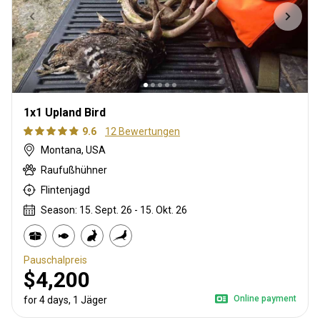
1x1 Upland Bird
9.6
12 Bewertungen
Montana, USA
Raufußhühner
Flintenjagd
Season: 15. Sept. 26 - 15. Okt. 26
Pauschalpreis
$4,200
Online payment
for 4 days, 1 Jäger