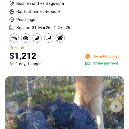
Bosnien und Herzegowina
Raufußhühner, Rehbock
Pirschjagd
Season: 31. Mai 26 - 1. Okt. 26
Preis ab
$1,212
Recently booked
Online payment
for 1 day, 1 Jäger