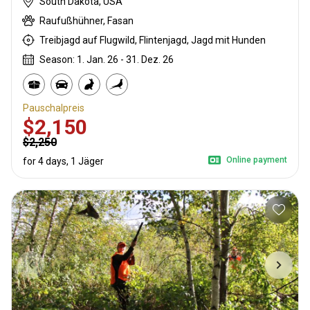
South Dakota, USA
Raufußhühner, Fasan
Treibjagd auf Flugwild, Flintenjagd, Jagd mit Hunden
Season: 1. Jan. 26 - 31. Dez. 26
Pauschalpreis
$2,150
$2,250
Online payment
for 4 days, 1 Jäger