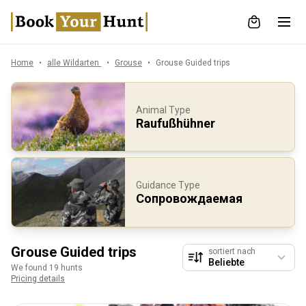
Home
alle Wildarten
Grouse
Grouse Guided trips
Animal Type
Raufußhühner
Guidance Type
Сопровождаемая
Grouse Guided trips
sortiert nach
We found 19 hunts
Pricing details