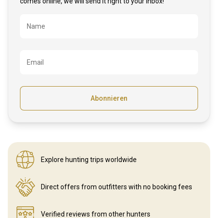
comes online, we will send it right to your inbox!
Bezeichnung
Name
Email
Abonnieren
Explore hunting
trips worldwide
Direct offers from outfitters
with no booking fees
Verified reviews
from other hunters