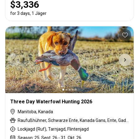
$3,336
for 3 days, 1 Jäger
Three Day Waterfowl Hunting 2026
Manitoba, Kanada
Raufußhühner, Schwarze Ente, Kanada Gans, Ente, Gadwall, Stockente, Pintail-Ente, Sandhill crane, Snow Goose, Wigeon, Waldente
Lockjagd (Ruf), Tarnjagd, Flintenjagd
Season: 25. Sept. 26 - 31. Okt. 26