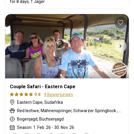
for 8 days, 1 Jäger
Couple Safari - Eastern Cape
9.8
4 Bewertungen
Eastern Cape, Südafrika
Red lechwe, Mähnenspringer, Schwarzer Springbock , Weißschwanzgnu, Blauducker, Streifengnu, Buntbock, Burchell Zebra, Buschbock, Buschschwein, Afrikanischer Büffel, Karakal, Blessbock, Kronenducker, Riedbock, Springbock, Copper Springbock , Elenantilope, Damhirsch, Spießbock, Hartmann Bergzebra, Impala, Klippspringer, Kudu, Bergriedbock, Nyala Antilope, Südafrikanische Kuhantilope, Pferdeantilope, Zobel, Steinböckchen, Warzenschwein, Wasserbock, Weißer Blessbock, Weißer Springbock
Bogenjagd, Büchsenjagd
Season: 1. Feb. 26 - 30. Nov. 26