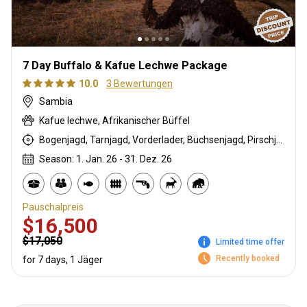
7 Day Buffalo & Kafue Lechwe Package
10.0
3 Bewertungen
Sambia
Kafue lechwe, Afrikanischer Büffel
Bogenjagd, Tarnjagd, Vorderlader, Büchsenjagd, Pirschjagd
Season: 1. Jan. 26 - 31. Dez. 26
Pauschalpreis
$16,500
$17,050
Limited time offer
Recently booked
for 7 days, 1 Jäger