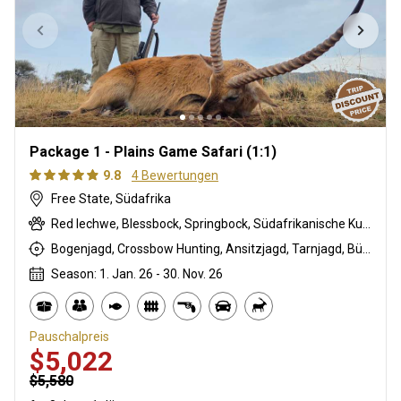
Package 1 - Plains Game Safari (1:1)
9.8
4 Bewertungen
Free State, Südafrika
Red lechwe, Blessbock, Springbock, Südafrikanische Kuhantilope
Bogenjagd, Crossbow Hunting, Ansitzjagd, Tarnjagd, Büchsenjagd, Pirschjagd
Season: 1. Jan. 26 - 30. Nov. 26
Pauschalpreis
$5,022
$5,580