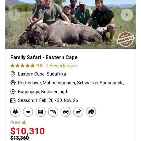
Family Safari - Eastern Cape
9.8
4 Bewertungen
Eastern Cape, Südafrika
Red lechwe, Mähnenspringer, Schwarzer Springbock , Weißschwanzgnu, Blauducker, Streifengnu, Buntbock, Burchell Zebra, Buschbock, Buschschwein, Afrikanischer Büffel, Karakal, Blessbock, Kronenducker, Riedbock, Springbock, Copper Springbock , Elenantilope, Damhirsch, Spießbock, Hartmann Bergzebra, Impala, Klippspringer, Kudu, Bergriedbock, Nyala Antilope, Südafrikanische Kuhantilope, Pferdeantilope, Zobel, Steinböckchen, Warzenschwein, Wasserbock, Weißer Blessbock, Weißer Springbock
Bogenjagd, Büchsenjagd
Season: 1. Feb. 26 - 30. Nov. 26
Preis ab
$10,310
$13,360