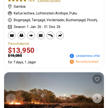
10.0
3 Bewertungen
Sambia
Kafue lechwe, Lichtenstein Antilope, Puku
Bogenjagd, Tarnjagd, Vorderlader, Büchsenjagd, Pirschjagd
Season: 1. Jan. 26 - 31. Dez. 26
Pauschalpreis
$13,950
$15,050
Limited time offer
Recently booked
for 7 days, 1 Jäger