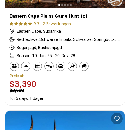
Eastern Cape Plains Game Hunt 1x1
9.7
2 Bewertungen
Eastern Cape, Südafrika
Red lechwe, Schwarze Impala, Schwarzer Springbock , Weißschwanzgnu, Blauducker, Streifengnu, Buntbock, Buschbock, Buschschwein, Afrikanischer Büffel, Kap Elenantilope, Kap Springbock, Karakal, Blessbock, Kronenducker, Riedbock, Copper Springbock , Damhirsch, Spießbock, Giraffe, Rehantilope, Greisbock, Impala, Klippspringer, Kudu, Bergriedbock, Nyala Antilope, Bleichböckchen, Strauß, Südafrikanische Kuhantilope, Pferdeantilope, Zobel, Säbelantilope, Steinböckchen, Warzenschwein, Wasserbock, Weißer Blessbock, Weißer Springbock , Zebra
Bogenjagd, Büchsenjagd
Season: 10. Jan. 25 - 20. Dez. 28
Preis ab
$3,390
$3,600
for 5 days, 1 Jäger