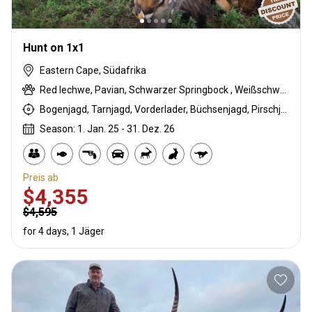
Hunt on 1x1
Eastern Cape, Südafrika
Red lechwe, Pavian, Schwarzer Springbock , Weißschwanzgnu, Schwarzrücken-Schakal, Blauducker, Streifengnu, Buntbock, Burchell Zebra, Buschbock, Buschschwein, Kap Springbock, Karakal, Blessbock, Kronenducker, Riedbock, Copper Springbock , Elenantilope, Damhirsch, Giraffe, Rehantilope, Greisbock, Impala, Klippspringer, Kudu, Bergriedbock, Nyala Antilope, Bleichböckchen, Oryxantilope, Strauß, Südafrikanische Kuhantilope, Zobel, Steinböckchen, Warzenschwein, Wasserbock, Weißer Blessbock, Weißer Springbock
Bogenjagd, Tarnjagd, Vorderlader, Büchsenjagd, Pirschjagd
Season: 1. Jan. 25 - 31. Dez. 26
Preis ab
$4,355
$4,595
for 4 days, 1 Jäger