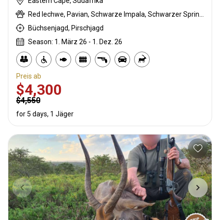
Eastern Cape, Südafrika
Red lechwe, Pavian, Schwarze Impala, Schwarzer Springbock , Weißschwanzgnu, Schwarzrücken-Schakal, Streifengnu, Buntbock, Burchell Zebra, Buschbock, Buschschwein, Afrikanischer Büffel, Kap Schirrantilope, Kap Elenantilope, Cape mountain zebra, Karakal, Blessbock, Kronenducker, Riedbock, Springbock, Copper Springbock , Ostkap Kudu, Damhirsch, Spießbock, Ginsterkatze, Giraffe, Golden gemsbuck, Golden wildebeest, Rehantilope, Impala, Bergriedbock, Nyala Antilope, Strauß, Stachelschwein, Südafrikanische Kuhantilope, Pferdeantilope, Zobel, Steinböckchen, Südliche Grünmeerkatze, Warzenschwein, Wasserbock, Weißer Blessbock, Weißer Springbock
Büchsenjagd, Pirschjagd
Season: 1. März 26 - 1. Dez. 26
Preis ab
$4,300
$4,550
for 5 days, 1 Jäger