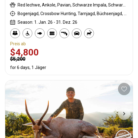
Red lechwe, Ankole, Pavian, Schwarze Impala, Schwarzer Springbock , Weißschwanzgnu, Streifengnu, Buntbock, Burchell Zebra, Buschschwein, Afrikanischer Büffel, Kap Schirrantilope, Kap Elenantilope, Cape grysbuck, Karakal, Blessbock, Kronenducker, Riedbock, Springbock, Copper blesbuck, Copper Springbock , Ente, Ostkap Kudu, Damhirsch, Francolin, Spießbock, Giraffe, Golden gemsbuck, Golden wildebeest, Gans, Rehantilope, Hase, Helmeted guineafowl, Impala, Kings springbok, Kings Gnu, Klippspringer, Bergriedbock, Nyala Antilope, Strauß, Stachelschwein, Südafrikanische Kuhantilope, Pferdeantilope, Royal wildebeest, Zobel, Saddleback blesbuck, Sattelrücken-Impala, Steinböckchen, Wasserbock, Weißer Blessbock, Weißer Springbock , Weißflankierte Impala
Bogenjagd, Crossbow Hunting, Tarnjagd, Büchsenjagd, Pirschjagd
Season: 1. Jan. 26 - 31. Dez. 26
Preis ab
$4,800
$5,200
for 6 days, 1 Jäger