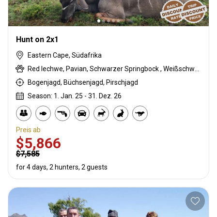
Hunt on 2x1
Eastern Cape, Südafrika
Red lechwe, Pavian, Schwarzer Springbock , Weißschwanzgnu, Schwarzrücken-Schakal, Blauducker, Streifengnu, Buntbock, Burchell Zebra, Buschbock, Buschschwein, Kap Springbock, Karakal, Blessbock, Kronenducker, Riedbock, Copper Springbock , Elenantilope, Damhirsch, Giraffe, Rehantilope, Greisbock, Impala, Klippspringer, Kudu, Bergriedbock, Nyala Antilope, Bleichböckchen, Oryxantilope, Strauß, Südafrikanische Kuhantilope, Zobel, Steinböckchen, Warzenschwein, Wasserbock, Weißer Blessbock, Weißer Springbock
Bogenjagd, Büchsenjagd, Pirschjagd
Season: 1. Jan. 25 - 31. Dez. 26
Preis ab
$5,866
$7,585
for 4 days, 2 hunters, 2 guests