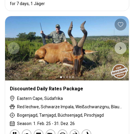
for 7 days, 1 Jäger
Discounted Daily Rates Package
Eastern Cape, Südafrika
Red lechwe, Schwarze Impala, Weißschwanzgnu, Blauducker, Streifengnu, Buntbock, Burchell Zebra, Buschschwein, Kap Schirrantilope, Kap Elenantilope, Cape mountain zebra, Karakal, Blessbock, Kronenducker, Giraffe, Golden wildebeest, Greisbock, Impala, Kudu, Bergriedbock, Nyala Antilope, Bleichböckchen, Strauß, Südafrikanische Kuhantilope, Warzenschwein, Wasserbock, Weißer Blessbock
Bogenjagd, Tarnjagd, Büchsenjagd, Pirschjagd
Season: 1. Feb. 25 - 31. Dez. 26