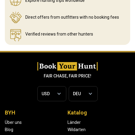
Explore hunting
trips worldwide
Direct offers from outfitters
with no booking fees
Verified reviews
from other hunters
FAIR CHASE, FAIR PRICE!
BYH
Katalog
Über uns
Länder
Blog
Wildarten