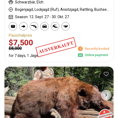
Schwarzbär, Elch
Bogenjagd, Lockjagd (Ruf), Ansitzjagd, Rattling, Büchsenjagd, Pirschjagd
Season: 12. Sept. 27 - 30. Okt. 27
Pauschalpreis
$7,500
AUSVERKAUFT
$8,000
Recently booked
Online payment
for 7 days, 1 Jäger