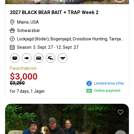
2027 BLACK BEAR BAIT + TRAP Week 2
Maine, USA
Schwarzbär
Lockjagd (Köder), Bogenjagd, Crossbow Hunting, Tarnjagd, Vorderlader, Büchsenjagd, Flintenjagd
Season: 5. Sept. 27 - 12. Sept. 27
Pauschalpreis
$3,000
$3,250
Limited time offer
Online payment
for 7 days, 1 Jäger