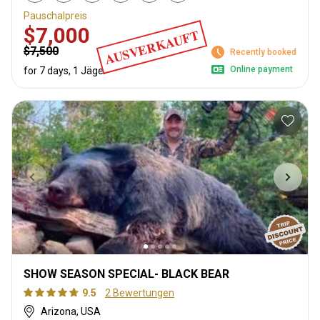
Pauschalpreis
$7,000
AUSVERKAUFT
$7,500
Recently booked
Online payment
for 7 days, 1 Jäger
SHOW SEASON SPECIAL- BLACK BEAR
9.5
2 Bewertungen
Arizona, USA