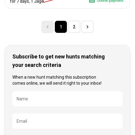
Online payment
for 7 days, 1 Jäger
1
2
Subscribe to get new hunts matching
your search criteria
When a new hunt matching this subscription
comes online, we will send it right to your inbox!
Bezeichnung
Name
Email