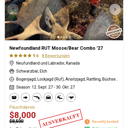
Newfoundland RUT Moose/Bear Combo '27
9.6
8 Bewertungen
Neufundland und Labrador, Kanada
Schwarzbär, Elch
Bogenjagd, Lockjagd (Ruf), Ansitzjagd, Rattling, Büchsenjagd, Pirschjagd
Season: 12. Sept. 27 - 30. Okt. 27
Pauschalpreis
$8,000
AUSVERKAUFT
$8,500
Recently booked