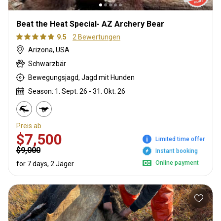
Beat the Heat Special- AZ Archery Bear
9.5
2 Bewertungen
Arizona, USA
Schwarzbär
Bewegungsjagd, Jagd mit Hunden
Season: 1. Sept. 26 - 31. Okt. 26
Preis ab
$7,500
Limited time offer
$9,000
Instant booking
Online payment
for 7 days, 2 Jäger