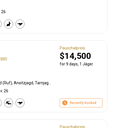
. 26
Pauschalpreis
$14,500
ngen
for 9 days, 1 Jäger
Lockjagd (Köder), Lockjagd (Ruf), Ansitzjagd, Tarnjagd, Selektionsjagd, Vorderlader, Büchsenjagd, Flintenjagd, Pirschjagd
v. 26
Recently booked
Pauschalpreis