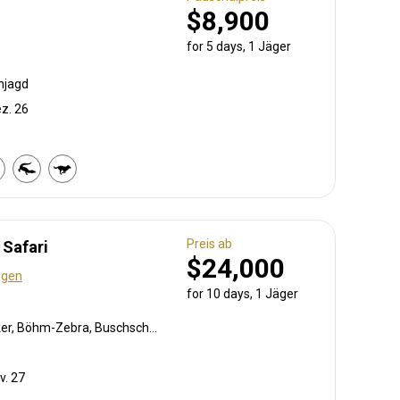
$8,900
for 5 days, 1 Jäger
njagd
ez. 26
Preis ab
 Safari
$24,000
ngen
for 10 days, 1 Jäger
Krokodil, Pavian, Blauducker, Böhm-Zebra, Buschschwein, Afrikanischer Büffel, Chobi Buschbock, Kronenducker, Riedbock, Greisbock, Flusspferd, Kudu, Lichtenstein Antilope, Livingstone Elenantilope, Livingstone’s Suni, Niassa wildebeest, Nyala Antilope, Bleichböckchen, Stachelschwein, Rotducker, Südliche Impala, Tüpfelhyäne, Warzenschwein, Wasserbock
v. 27