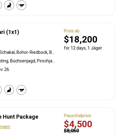
Preis ab
ri (1x1)
$18,200
for 12 days, 1 Jäger
Krokodil, Schwarzrücken-Schakal, Bohor-Riedbock, Buschschwein, Afrikanischer Büffel, Karakal, Chobi Buschbock, Zibetkatze, Kronenducker, Riedbock, Crawshay's zebra, Flusspferd, Honigdachs, Lichtenstein Antilope, Livingstone Elenantilope, Niassa wildebeest, Stachelschwein, Roosevelt sable, Serval, Südliche Impala, Tüpfelhyäne, Moschusböckchen, Südliche Grünmeerkatze, Warzenschwein, Wasserbock, Yellow Baboon
Bogenjagd, Crossbow Hunting, Büchsenjagd, Pirschjagd
v. 26
Pauschalpreis
le Hunt Package
$4,500
ungen
$8,050