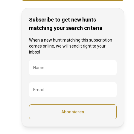
Subscribe to get new hunts
matching your search criteria
When a new hunt matching this subscription
comes online, we will send it right to your
inbox!
Bezeichnung
Name
Email
Abonnieren