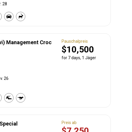
r. 28
Pauschalpreis
vi) Management Croc
$10,500
for 7 days, 1 Jäger
v. 26
Preis ab
Special
$7,250