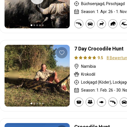
Büchsenjagd, Pirschjagd
Season: 1. Apr. 26 - 1. Nov
7 Day Crocodile Hunt
9.5
8 Bewertu
Namibia
Krokodil
Season: 1. Feb. 26 - 30. No
Crocodile Hunt