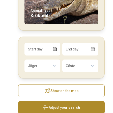
Animal Type
Krokodil
Start day
End day
Jäger
Gäste
Show on the map
Adjust your search