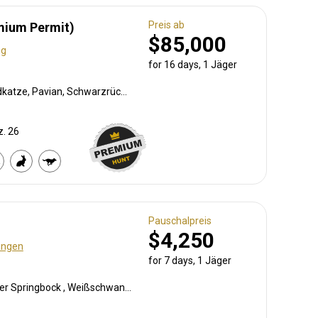
Preis ab
mium Permit)
$85,000
ng
for 16 days, 1 Jäger
Krokodil, Afrikanische Wildkatze, Pavian, Schwarzrücken-Schakal, Bohor-Riedbock, Buschbock, Buschschwein, Afrikanischer Büffel, Karakal, Zibetkatze, Kronenducker, Riedbock, Defassa-Wasserbock, Großkudu, Elenantilope, Ginsterkatze, Kuhantilope, Flusspferd, Honigdachs, Löwe, Livingstone Elenantilope, Bleichböckchen, Stachelschwein, Pferdeantilope, Zobel, Serval, Sitatunga, Tüpfelhyäne, Topi, Warzenschwein, Zebra
z. 26
Pauschalpreis
$4,250
ungen
for 7 days, 1 Jäger
Krokodil, Pavian, Schwarzer Springbock , Weißschwanzgnu, Schwarzrücken-Schakal, Streifengnu, Buntbock, Burchell Zebra, Buschschwein, Kap Elenantilope, Blessbock, Kronenducker, Riedbock, Springbock, Damhirsch, Spießbock, Giraffe, Kuhantilope, Flusspferd, Impala, Klippspringer, Limpopo Buschbock, Bergriedbock, Nyala Antilope, Strauß, Red lechwe, Pferdeantilope, Zobel, Steinböckchen, Leierantilope, Warzenschwein, Wasserbock, Weißer Blessbock, Weißer Springbock