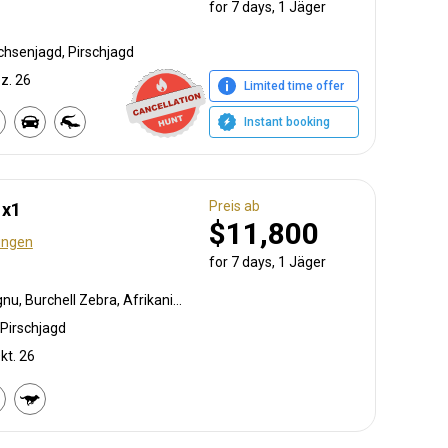
for 7 days, 1 Jäger
chsenjagd, Pirschjagd
ez. 26
Limited time offer
Instant booking
Preis ab
1x1
$11,800
ungen
for 7 days, 1 Jäger
Krokodil, Pavian, Streifengnu, Burchell Zebra, Afrikanischer Büffel, Karakal, Blessbock, Kronenducker, Elenantilope, Spießbock, Giraffe, Impala, Kudu, Limpopo Buschbock, Nyala Antilope, Strauß, Südafrikanische Kuhantilope, Pferdeantilope, Zobel, Leierantilope, Südliche Grünmeerkatze, Warzenschwein, Wasserbock
Pirschjagd
kt. 26