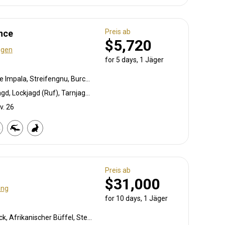
Preis ab
nce
$5,720
ngen
for 5 days, 1 Jäger
Krokodil, Pavian, Schwarze Impala, Streifengnu, Burchell Zebra, Buschschwein, Afrikanischer Büffel, Kap Elenantilope, Karakal, Zibetkatze, Blessbock, Kronenducker, Riedbock, Spießbock, Ginsterkatze, Giraffe, Golden wildebeest, Flusspferd, Honigdachs, Impala, Klippspringer, Kudu, Limpopo Buschbock, Bergriedbock, Nyala Antilope, Strauß, Südafrikanische Kuhantilope, Pferdeantilope, Zobel, Steinböckchen, Leierantilope, Warzenschwein, Wasserbock, Weißer Blessbock
Lockjagd (Köder), Bogenjagd, Lockjagd (Ruf), Tarnjagd, Selektionsjagd, Vorderlader, Büchsenjagd, Flintenjagd, Pirschjagd
v. 26
Preis ab
$31,000
ung
for 10 days, 1 Jäger
Krokodil, Pavian, Buschbock, Afrikanischer Büffel, Steppenzebra, Kronenducker, Riedbock, Flusspferd, Impala, Kudu, Red lechwe, Pferdeantilope, Zobel, Warzenschwein, Wasserbock