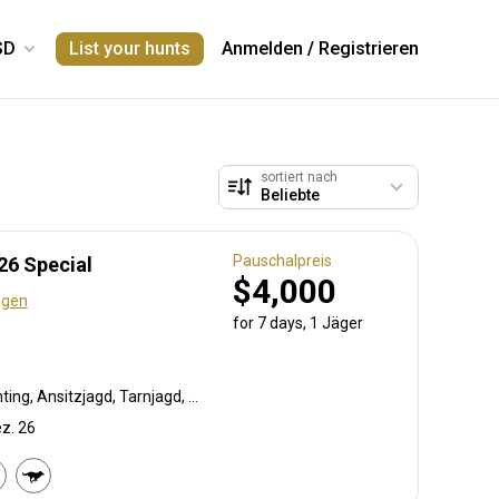
List your hunts
Anmelden
/
Registrieren
sortiert nach
Pauschalpreis
26 Special
$4,000
ngen
for 7 days, 1 Jäger
Bogenjagd, Crossbow Hunting, Ansitzjagd, Tarnjagd, Bergjagd, Vorderlader, Büchsenjagd, Pirschjagd
ez. 26