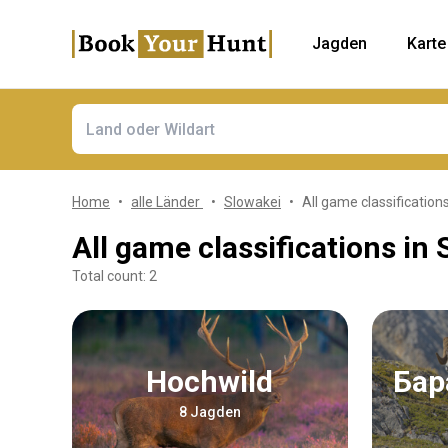
Jagden
Karte
Home
alle Länder
Slowakei
All game classifications
All game classifications in 
Total count: 2
Hochwild
Ба
8 Jagden