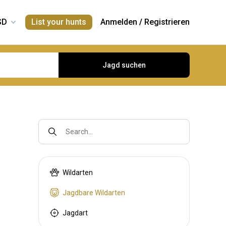
List your hunts
Anmelden
/
Registrieren
Jagd suchen
Search...
Wildarten
Jagdbare Wildarten
Jagdart