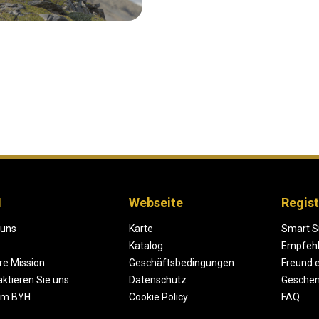
H
Webseite
Regist
 uns
Karte
Smart S
Katalog
Empfeh
re Mission
Geschäftsbedingungen
Freund 
ktieren Sie uns
Datenschutz
Geschen
um BYH
Cookie Policy
FAQ