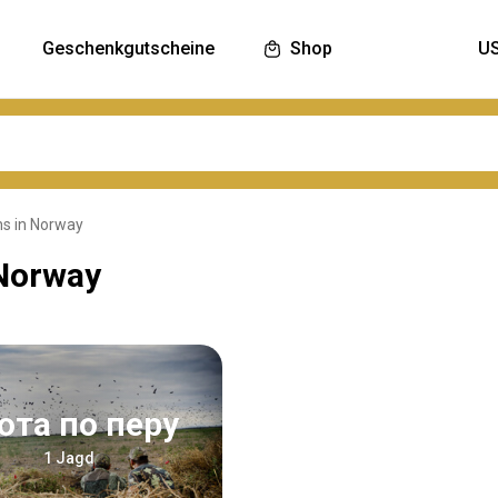
Geschenkgutscheine
Shop
ns in Norway
 Norway
хота по перу
1 Jagd