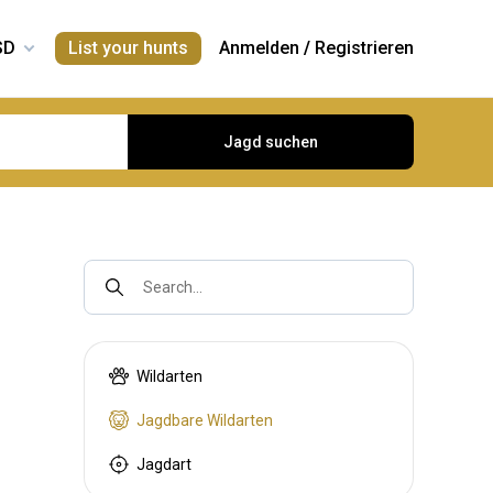
List your hunts
Anmelden
/
Registrieren
Jagd suchen
Search...
Wildarten
Jagdbare Wildarten
Jagdart