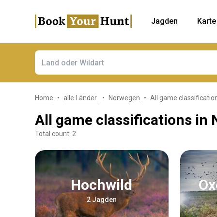
Jagden
Karte
Home
alle Länder
Norwegen
All game classificatio
All game classifications in
Total count: 2
Hochwild
О
2 Jagden