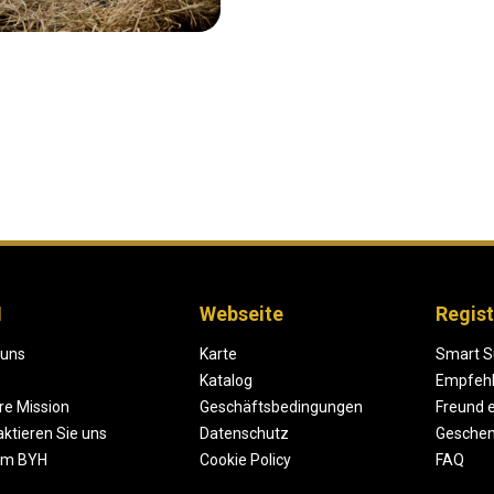
H
Webseite
Regist
 uns
Karte
Smart S
Katalog
Empfeh
re Mission
Geschäftsbedingungen
Freund 
ktieren Sie uns
Datenschutz
Geschen
um BYH
Cookie Policy
FAQ