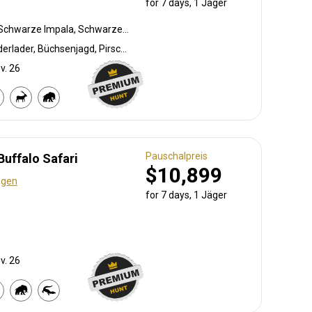
for 7 days, 1 Jäger
Pavian, Mähnenspringer, Schwarze Impala, Schwarzer Springbock , Weißschwanzgnu, Schwarzrücken-Schakal, Blauducker, Streifengnu, Buntbock, Burchell Zebra, Buschschwein, Afrikanischer Büffel, Kap Schirrantilope, Kap Elenantilope, Cape grysbuck, Cape mountain zebra, Karakal, Blessbock, Kronenducker, Riedbock, Springbock, Copper Springbock , Ostkap Kudu, Spießbock, Giraffe, Golden wildebeest, Rehantilope, Impala, Klippspringer, Kudu, Bergriedbock, Nyala Antilope, Strauß, Stachelschwein, Südafrikanische Kuhantilope, Red lechwe, Pferdeantilope, Zobel, Saddleback blesbuck, Sattelrücken-Impala, Steinböckchen, Südliche Grünmeerkatze, Warzenschwein, Wasserbock, Weißer Blessbock, Weißer Springbock , Weißflankierte Impala
Bogenjagd, Tarnjagd, Vorderlader, Büchsenjagd, Pirschjagd
v. 26
Pauschalpreis
Buffalo Safari
$10,899
ngen
for 7 days, 1 Jäger
v. 26