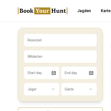
Jagden
Karte
Reiseziel
Wildarten
Start day
End day
Jäger
Gäste