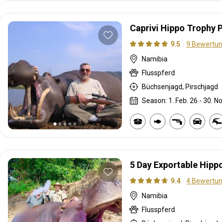
Caprivi Hippo Trophy
9.5
9 Bewertu
Namibia
Flusspferd
Büchsenjagd, Pirschjagd
Season: 1. Feb. 26 - 30. No
5 Day Exportable Hippo
9.4
4 Bewertu
Namibia
Flusspferd