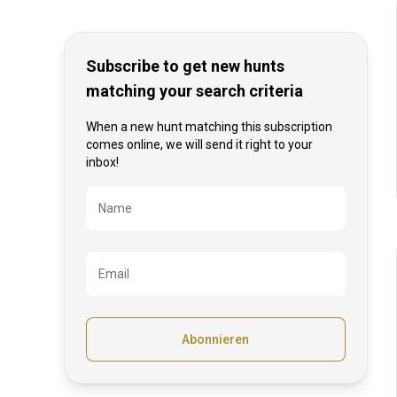
Behindertenfreundlich
Subscribe to get new hunts
matching your search criteria
When a new hunt matching this subscription
comes online, we will send it right to your
inbox!
Bezeichnung
Name
Email
Abonnieren