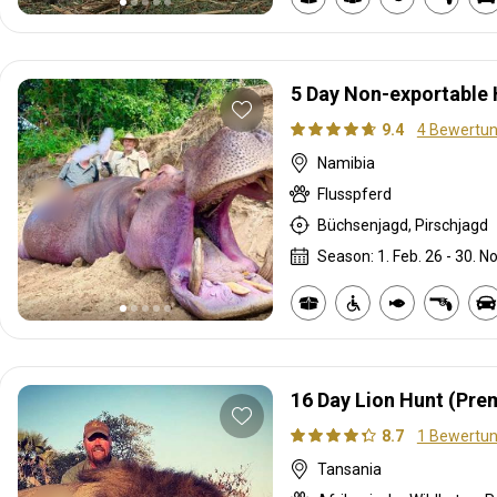
5 Day Non-exportable 
9.4
4 Bewertu
Namibia
Flusspferd
Büchsenjagd, Pirschjagd
Season: 1. Feb. 26 - 30. No
16 Day Lion Hunt (Pre
8.7
1 Bewertu
Tansania