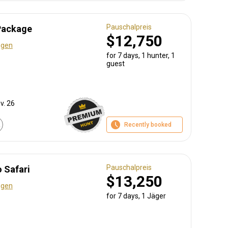
Pauschalpreis
 Package
$12,750
ngen
for 7 days, 1 hunter, 1
guest
v. 26
Recently booked
Pauschalpreis
 Safari
$13,250
ngen
for 7 days, 1 Jäger