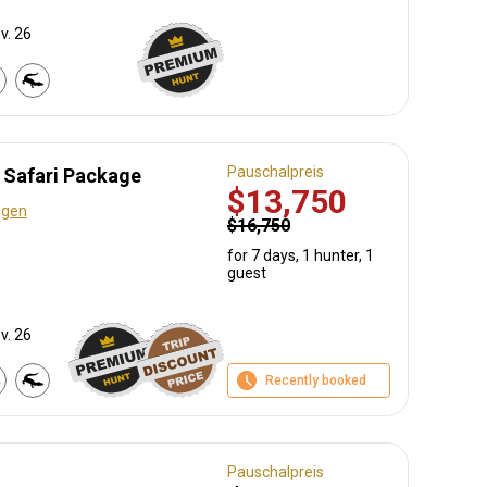
v. 26
Pauschalpreis
y Safari Package
$13,750
ngen
$16,750
for 7 days, 1 hunter, 1
guest
v. 26
Recently booked
Pauschalpreis