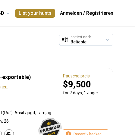
List your hunts
Anmelden
/
Registrieren
sortiert nach
Pauschalpreis
-exportable)
$9,500
ngen
for 7 days, 1 Jäger
Lockjagd (Köder), Lockjagd (Ruf), Ansitzjagd, Tarnjagd, Selektionsjagd, Vorderlader, Büchsenjagd, Flintenjagd, Pirschjagd
v. 26
Recently booked