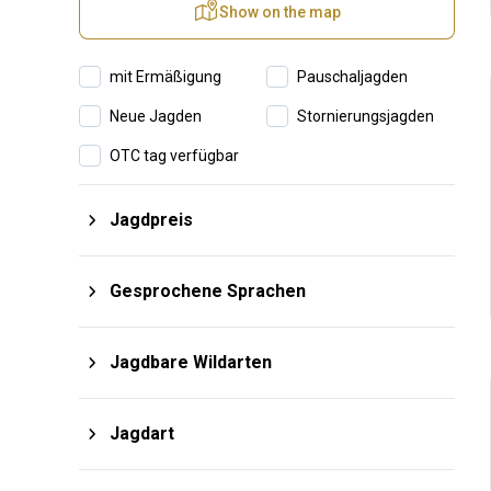
Show on the map
mit Ermäßigung
Pauschaljagden
Neue Jagden
Stornierungsjagden
OTC tag verfügbar
Jagdpreis
$
von
$
bis
Gesprochene Sprachen
Afrikaans
Italienisch
Jagdbare Wildarten
Arabic
Japanese
Hochwild
Steppenwild
Deutsch
Portugiesich
Jagdart
Niederwild
Большая Четвёрка
Englisch
Russisch
Büchsenjagd
Monteria
Охота по перу
Большая Пятёрка