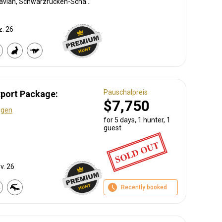
Afrikanische Wildkatze, Pavian, Schwarzrücken-Schakal, Bohor-Riedbock, Buschbock, Buschschwein, Afrikanischer Büffel, Karakal, Zibetkatze, Kronenducker, Riedbock, Krokodil, Defassa-Wasserbock, Großkudu, Elenantilope, Ginsterkatze, Kuhantilope, Flusspferd, Honigdachs, Löwe, Livingstone Elenantilope, Bleichböckchen, Stachelschwein, Pferdeantilope, Zobel, Serval, Sitatunga, Tüpfelhyäne, Topi, Warzenschwein, Zebra
z. 26
Pauschalpreis
xport Package:
$7,750
ngen
for 5 days, 1 hunter, 1
guest
SOLD OUT
v. 26
Recently booked