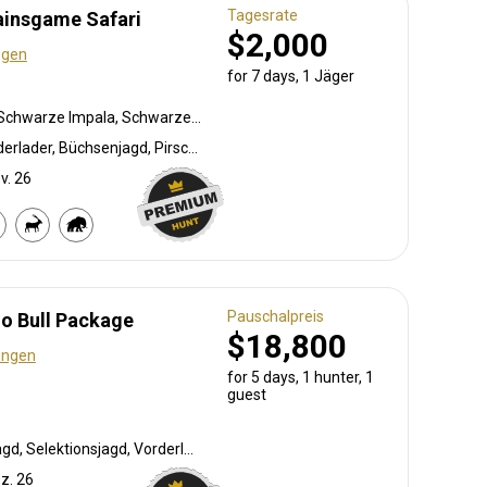
Tagesrate
lainsgame Safari
$2,000
ngen
for 7 days, 1 Jäger
Pavian, Mähnenspringer, Schwarze Impala, Schwarzer Springbock , Weißschwanzgnu, Schwarzrücken-Schakal, Blauducker, Streifengnu, Buntbock, Burchell Zebra, Buschschwein, Afrikanischer Büffel, Kap Schirrantilope, Kap Elenantilope, Cape grysbuck, Cape mountain zebra, Karakal, Blessbock, Kronenducker, Riedbock, Springbock, Copper Springbock , Ostkap Kudu, Spießbock, Giraffe, Golden wildebeest, Rehantilope, Impala, Klippspringer, Kudu, Bergriedbock, Nyala Antilope, Strauß, Stachelschwein, Südafrikanische Kuhantilope, Red lechwe, Pferdeantilope, Zobel, Saddleback blesbuck, Sattelrücken-Impala, Steinböckchen, Südliche Grünmeerkatze, Warzenschwein, Wasserbock, Weißer Blessbock, Weißer Springbock , Weißflankierte Impala
Bogenjagd, Tarnjagd, Vorderlader, Büchsenjagd, Pirschjagd
v. 26
Pauschalpreis
lo Bull Package
$18,800
ungen
for 5 days, 1 hunter, 1
guest
Lockjagd (Köder), Bogenjagd, Selektionsjagd, Vorderlader, Büchsenjagd, Pirschjagd
ez. 26