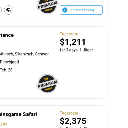
Instant booking
Tagesrate
rience
$1,211
for 3 days, 1 Jäger
Damhirsch, Muffelwild, Rothirsch, Sikahirsch, Schwarzwild
Pirschjagd
 Feb. 28
Tagesrate
lainsgame Safari
$2,375
ngen