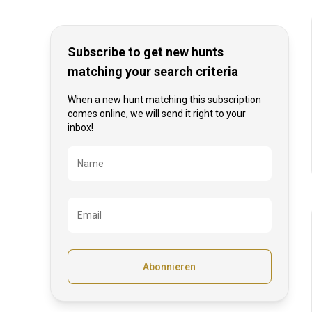
Behindertenfreundlich
Subscribe to get new hunts
matching your search criteria
When a new hunt matching this subscription
comes online, we will send it right to your
inbox!
Bezeichnung
Name
Email
Abonnieren