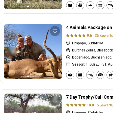
4 Animals Package on
9.6
35 Bewert
Limpopo, Südafrika
Burchell Zebra, Blessboc
Bogenjagd, Büchsenjagd, 
Season: 1. Juli 26 - 31. Au
7 Day Trophy/Cull Co
10.0
5 Bewert
Limpopo, Südafrika