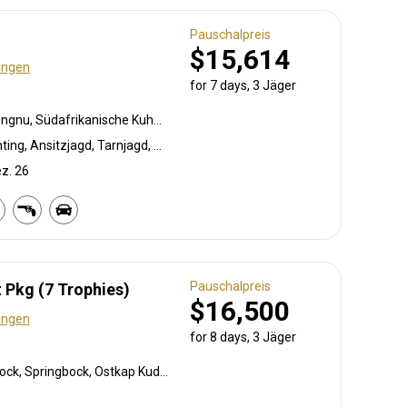
Pauschalpreis
$15,614
ungen
for 7 days, 3 Jäger
Weißschwanzgnu, Streifengnu, Südafrikanische Kuhantilope
Bogenjagd, Crossbow Hunting, Ansitzjagd, Tarnjagd, Büchsenjagd, Pirschjagd
ez. 26
Pauschalpreis
 Pkg (7 Trophies)
$16,500
ungen
for 8 days, 3 Jäger
Weißschwanzgnu, Blessbock, Springbock, Ostkap Kudu, Impala, Bergriedbock, Warzenschwein