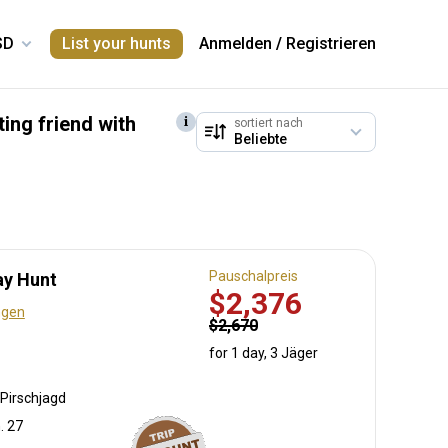
List your hunts
Anmelden
/
Registrieren
ting friend with
sortiert nach
Pauschalpreis
Day Hunt
$2,376
ngen
$2,670
for 1 day, 3 Jäger
Pirschjagd
. 27