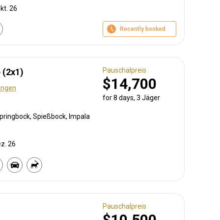
kt. 26
Recently booked
Pauschalpreis
 (2x1)
$14,700
ungen
for 8 days, 3 Jäger
Springbock, Spießbock, Impala
ez. 26
Pauschalpreis
$10,500