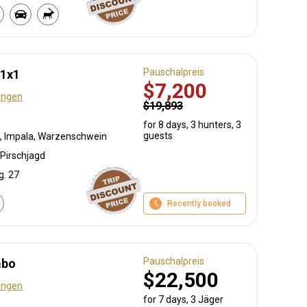
Pauschalpreis
 1x1
$7,200
ungen
$19,893
for 8 days, 3 hunters, 3
guests
k, Impala, Warzenschwein
Pirschjagd
g. 27
Recently booked
Pauschalpreis
mbo
$22,500
ungen
for 7 days, 3 Jäger