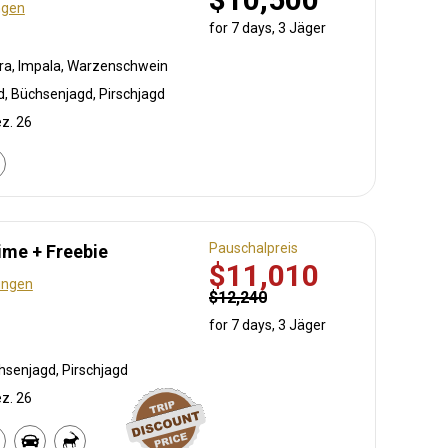
ngen
for 7 days, 3 Jäger
bra, Impala, Warzenschwein
d, Büchsenjagd, Pirschjagd
ez. 26
Pauschalpreis
Time + Freebie
$11,010
ungen
$12,240
for 7 days, 3 Jäger
hsenjagd, Pirschjagd
ez. 26