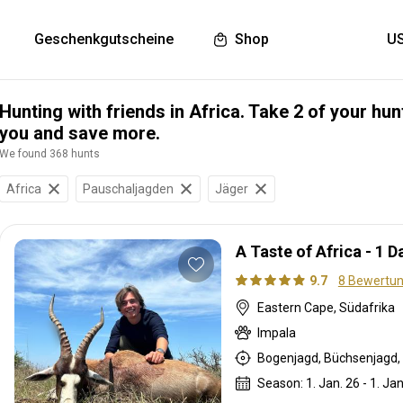
Geschenkgutscheine
Shop
Hunting with friends in Africa. Take 2 of your hun
you and save more.
We found 368 hunts
Africa
Pauschaljagden
Jäger
A Taste of Africa - 1 
9.7
8 Bewertu
Eastern Cape, Südafrika
Impala
Bogenjagd, Büchsenjagd, 
Season: 1. Jan. 26 - 1. Jan