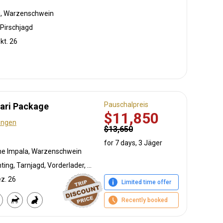
u, Warzenschwein
Pirschjagd
kt. 26
Pauschalpreis
fari Package
$11,850
ungen
$13,650
for 7 days, 3 Jäger
che Impala, Warzenschwein
Bogenjagd, Crossbow Hunting, Tarnjagd, Vorderlader, Büchsenjagd, Pirschjagd
ez. 26
Limited time offer
Recently booked