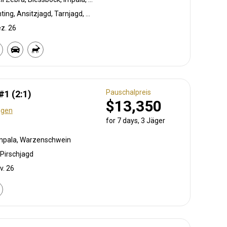
Bogenjagd, Crossbow Hunting, Ansitzjagd, Tarnjagd, Bergjagd, Vorderlader, Büchsenjagd, Pirschjagd
ez. 26
Pauschalpreis
1 (2:1)
$13,350
ngen
for 7 days, 3 Jäger
Impala, Warzenschwein
Pirschjagd
v. 26