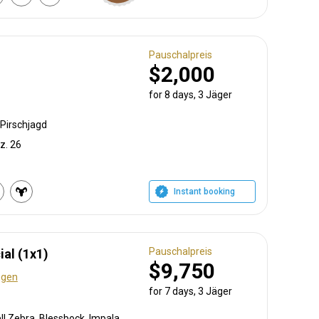
Pauschalpreis
$2,000
for 8 days, 3 Jäger
Pirschjagd
z. 26
Instant booking
Pauschalpreis
ial (1x1)
$9,750
ngen
for 7 days, 3 Jäger
Weißschwanzgnu, Burchell Zebra, Blessbock, Impala, Warzenschwein