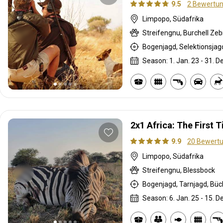
9.5
2 Bewertu
Limpopo, Südafrika
Streifengnu, Burchell Ze
Bogenjagd, Selektionsjag
Season: 1. Jan. 23 - 31. D
2x1 Africa: The First 
9.9
20 Bewert
Limpopo, Südafrika
Streifengnu, Blessbock
Bogenjagd, Tarnjagd, Büc
Season: 6. Jan. 25 - 15. D