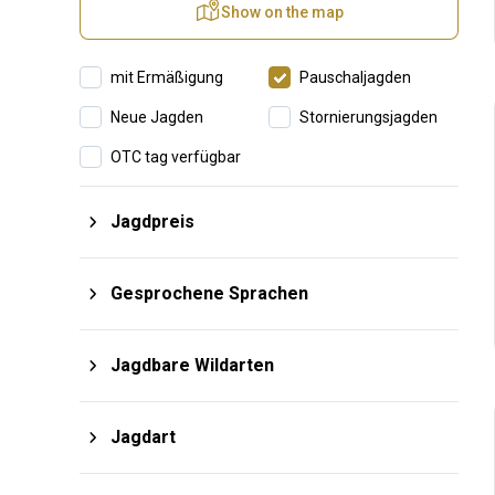
Show on the map
mit Ermäßigung
Pauschaljagden
Neue Jagden
Stornierungsjagden
OTC tag verfügbar
Jagdpreis
$
von
$
bis
Gesprochene Sprachen
Afrikaans
Italienisch
Jagdbare Wildarten
Arabic
Japanese
Hochwild
Steppenwild
Deutsch
Portugiesich
Jagdart
Niederwild
Большая Четвёрка
Englisch
Russisch
Büchsenjagd
Monteria
Охота по перу
Большая Пятёрка