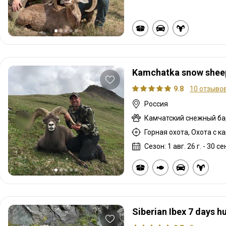
Kamchatka snow shee
9.8
10 отзыво
Россия
Камчатский снежный ба
Горная охота, Охота с к
Сезон: 1 авг. 26 г. - 30 сен
Siberian Ibex 7 days h