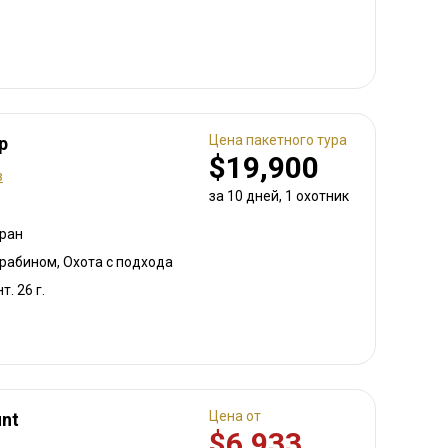
Цена пакетного тура
p
$19,900
в
за 10 дней, 1 охотник
ран
арабином, Охота с подхода
т. 26 г.
Цена от
unt
$6,933