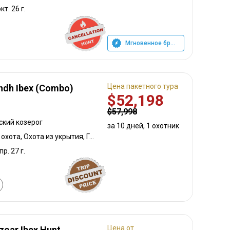
кт. 26 г.
Мгновенное бронирование
Цена пакетного тура
indh Ibex (Combo)
$52,198
$57,998
ский козерог
за 10 дней, 1 охотник
Охота с луком, Загонная охота, Охота из укрытия, Горная охота, Охота с карабином
пр. 27 г.
Цена от
zoar Ibex Hunt