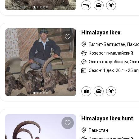
Himalayan Ibex
Гилгит-Балтистан, Паки
Козерог гималайский
Охота с карабином, Охо
Сезон: 1 дек. 26 г. - 25 ап
Himalayan Ibex hunt
Пакистан
Козерог гималайский