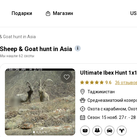
Подарки
Магазин
 Goat hunt in Asia
Sheep & Goat hunt in Asia
Мы нашли 62 охоты
Ultimate Ibex Hunt 1x
9.6
36 отзыво
Таджикистан
Среднеазиатский козер
Охота с карабином, Охо
Сезон: 15 нояб. 27 г. - 28