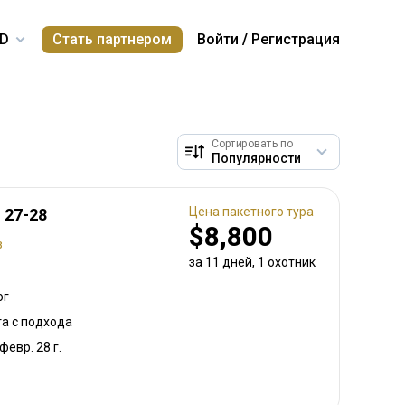
Стать партнером
Войти
/
Регистрация
Сортировать по
Цена пакетного тура
1 27-28
$8,800
в
за 11 дней, 1 охотник
ог
та с подхода
 февр. 28 г.