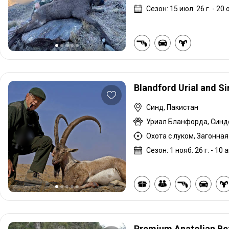
Сезон: 15 июл. 26 г. - 20 о
Blandford Urial and S
Синд, Пакистан
Уриал Бланфорда, Синд
Сезон: 1 нояб. 26 г. - 10 а
Premium Anatolian Be