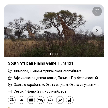
South African Plains Game Hunt 1x1
Лимпопо, Южно-Африканская Республика
Африканская дикая кошка, Павиан, Гну белохвостый, Шакал чепрачный, Дукер голубой, Гну голубой, Зебра саванная (Бурчеллова), Бушбок, Бушпиг (кустарниковая свинья), Иланд капский, Каракал, Цивета, Блесбок, Дукер кустарниковый, Болотный козел, Спрингбок, Куду большой восточно-африканский, Орикс, Генет, Жираф, Медовый барсук, Импала, Антилопа прыгун, Суни Ливингстона, Редунка горный, Ньяла, Страус, Дикобраз, Дукер красный, Южноафриканский Конгони, Личи красный, Роан, Соболь, Сервал, Стенбок, Сассаби, Верветка, Бородавочник, Козёл водный
Охота с карабином, Охота с луком, Охота из укрытия, Охота с подхода
Сезон: 1 февр. 25 г. - 30 нояб. 26 г.