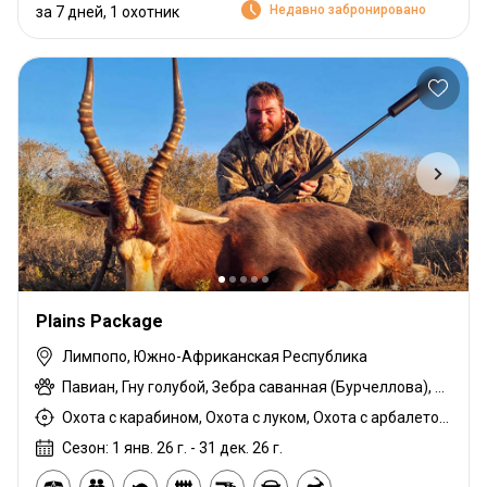
Недавно забронировано
за 7 дней, 1 охотник
Plains Package
Лимпопо, Южно-Африканская Республика
Павиан, Гну голубой, Зебра саванная (Бурчеллова), Блесбок, Импала, Бородавочник
Охота с карабином, Охота с луком, Охота с арбалетом, Охота из укрытия, Охота с дульнозарядным ружьём, Охота с подхода
Сезон: 1 янв. 26 г. - 31 дек. 26 г.