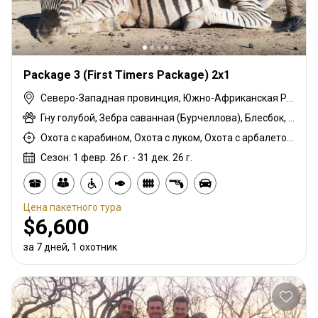
Package 3 (First Timers Package) 2x1
Северо-Западная провинция, Южно-Африканская Республика
Гну голубой, Зебра саванная (Бурчеллова), Блесбок, Импала, Бородавочник
Охота с карабином, Охота с луком, Охота с арбалетом, Охота из укрытия, Охота с подхода
Сезон: 1 февр. 26 г. - 31 дек. 26 г.
Цена пакетного тура
$6,600
за 7 дней, 1 охотник