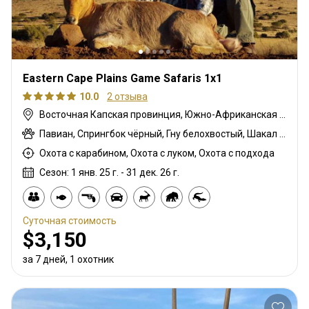
Eastern Cape Plains Game Safaris 1x1
10.0
2 отзыва
Восточная Капская провинция, Южно-Африканская Республика
Павиан, Спрингбок чёрный, Гну белохвостый, Шакал чепрачный, Дукер голубой, Гну голубой, Бонтбок, Зебра саванная (Бурчеллова), Бушбок, Бушпиг (кустарниковая свинья), Буйвол африканский, Зебра горная капская, Спрингбок капский, Каракал, Блесбок, Дукер кустарниковый, Болотный козел, Спрингбок медный, Иланд, Лань, Орикс, Жираф, Косуля, Грисбок, Импала, Антилопа прыгун, Куду, Редунка горный, Ньяла, Ориби, Страус, Дикобраз, Южноафриканский Конгони, Роан, Соболь, Большой южный куду, Стенбок, Сассаби, Верветка, Бородавочник, Козёл водный, Бонтбок белый, Белый спрингбок
Охота с карабином, Охота с луком, Охота с подхода
Сезон: 1 янв. 25 г. - 31 дек. 26 г.
Суточная стоимость
$3,150
за 7 дней, 1 охотник