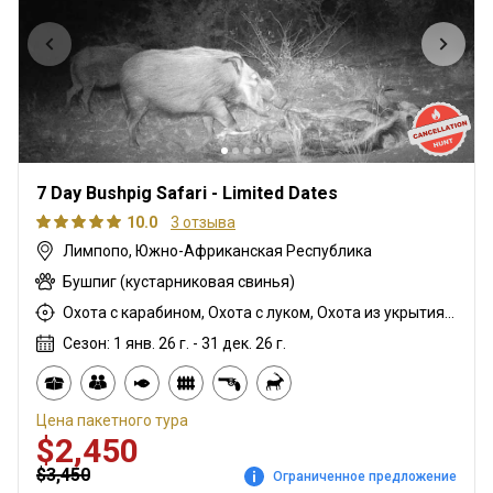
7 Day Bushpig Safari - Limited Dates
10.0
3 отзыва
Лимпопо, Южно-Африканская Республика
Бушпиг (кустарниковая свинья)
Охота с карабином, Охота с луком, Охота из укрытия, Охота с дульнозарядным ружьём, Охота с подхода
Сезон: 1 янв. 26 г. - 31 дек. 26 г.
Цена пакетного тура
$2,450
$3,450
Ограниченное предложение