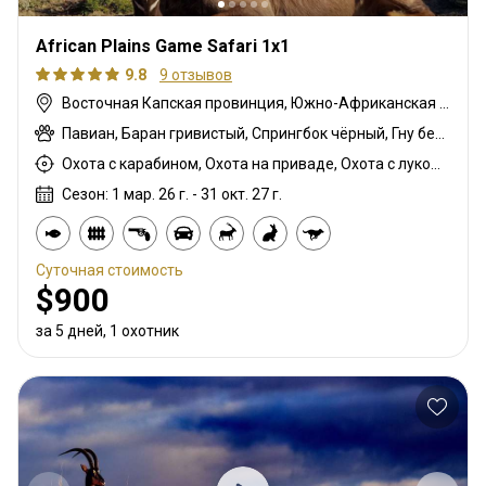
African Plains Game Safari 1x1
9.8
9 отзывов
Восточная Капская провинция, Южно-Африканская Республика
Павиан, Баран гривистый, Спрингбок чёрный, Гну белохвостый, Шакал чепрачный, Дукер голубой, Гну голубой, Бонтбок, Зебра саванная (Бурчеллова), Бушпиг (кустарниковая свинья), Бушбок капский, Иланд капский, Спрингбок капский, Каракал, Блесбок, Дукер кустарниковый, Болотный козел, Спрингбок медный, Лань, Орикс, Косуля, Грисбок, Импала, Куду, Редунка горный, Ньяла, Ориби, Страус, Южноафриканский Конгони, Личи красный, Стенбок, Бородавочник, Козёл водный, Бонтбок белый, Белый спрингбок
Охота с карабином, Охота на приваде, Охота с луком, Охота с подхода
Сезон: 1 мар. 26 г. - 31 окт. 27 г.
Суточная стоимость
$900
за 5 дней, 1 охотник