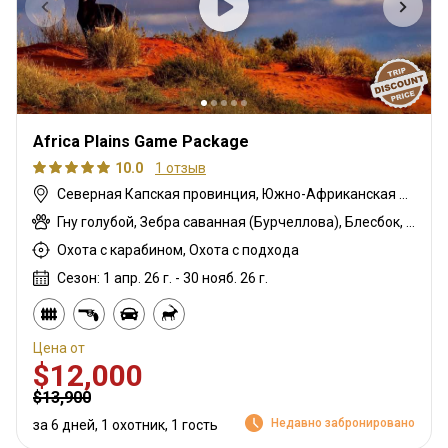
Africa Plains Game Package
10.0
1 отзыв
Северная Капская провинция, Южно-Африканская Республика
Гну голубой, Зебра саванная (Бурчеллова), Блесбок, Дукер кустарниковый, Импала, Большой южный куду
Охота с карабином, Охота с подхода
Сезон: 1 апр. 26 г. - 30 нояб. 26 г.
Цена от
$12,000
$13,900
Недавно забронировано
за 6 дней, 1 охотник, 1 гость