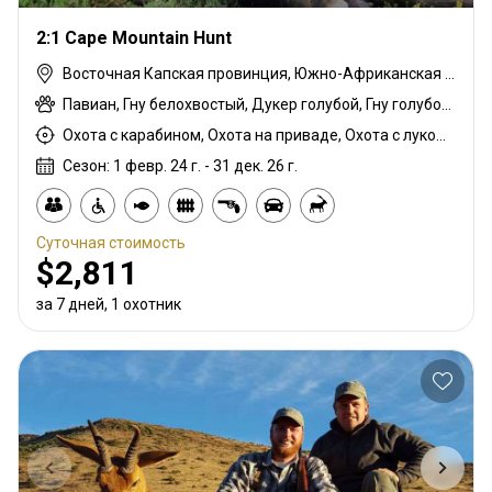
2:1 Cape Mountain Hunt
Восточная Капская провинция, Южно-Африканская Республика
Павиан, Гну белохвостый, Дукер голубой, Гну голубой, Зебра саванная (Бурчеллова), Бушпиг (кустарниковая свинья), Буйвол африканский, Бушбок капский, Иланд капский, Зебра горная капская, Каракал, Блесбок, Дукер кустарниковый, Спрингбок, Куду восточно-капский, Орикс, Генет, Жираф, Заяц, Импала, Редунка горный, Ньяла, Страус, Дикобраз, Южноафриканский Конгони, Личи красный, Роан, Соболь, Стенбок, Бородавочник, Козёл водный, Бонтбок белый
Охота с карабином, Охота на приваде, Охота с луком, Охота подманиванием, Охота с арбалетом, Загонная охота, Охота с вышки, Охота верхом, Охота из укрытия, Горная охота, Охота с дульнозарядным ружьём, Охота с дробовиком, Охота с подхода, Охота с собаками
Сезон: 1 февр. 24 г. - 31 дек. 26 г.
Суточная стоимость
$2,811
за 7 дней, 1 охотник