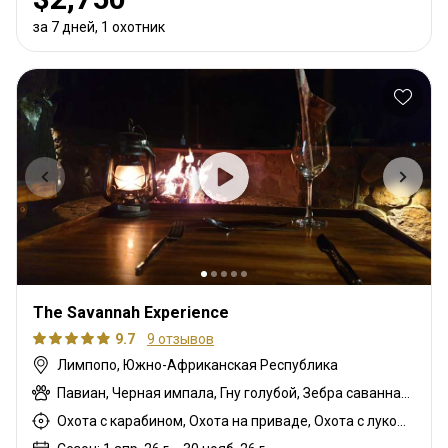
за 7 дней, 1 охотник
The Savannah Experience
9.7
9 отзывов
Лимпопо, Южно-Африканская Республика
Павиан, Черная импала, Гну голубой, Зебра саванная (Бурчеллова), Бушпиг (кустарниковая свинья), Буйвол африканский, Иланд капский, Каракал, Цивета, Блесбок, Дукер кустарниковый, Болотный козел, Крокодил, Орикс, Генет, Жираф, Гну золотой, Бегемот, Медовый барсук, Импала, Антилопа прыгун, Куду, Бушбок (Лимпопо), Редунка горный, Ньяла, Страус, Южноафриканский Конгони, Роан, Соболь, Стенбок, Сассаби, Бородавочник, Козёл водный, Бонтбок белый
Охота с карабином, Охота на приваде, Охота с луком, Охота подманиванием, Охота из укрытия, Контрольная охота, Охота с дульнозарядным ружьём, Охота с дробовиком, Охота с подхода