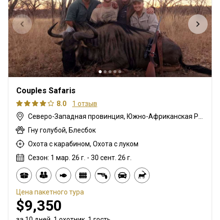
Couples Safaris
8.0
1 отзыв
Северо-Западная провинция, Южно-Африканская Республика
Гну голубой, Блесбок
Охота с карабином, Охота с луком
Сезон: 1 мар. 26 г. - 30 сент. 26 г.
Цена пакетного тура
$9,350
за 10 дней, 1 охотник, 1 гость