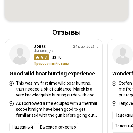
Отзывы
Jonas
24 мар. 2026 г.
Финляндия
8.3
из 10
Проверенный отзыв
Good wild boar hunting experience
Wonderfu
This was my first time wild boar hunting,
Stefan
thus needed a bit of guidance. Marek is a
me from
very knowledgable hunting guide with good
put tog
knowledge on wild boar hunting. He knows
hunting
As I borrowed a rifle equiped with a thermal
I enjoy
the area very well and has a good sense of
went ab
scope it might have been good to get
where the game is moving. He's friendly,
right p
familiarised with the gun before going out
Надежны
courteous and always greets you with a
spent a
the first night. Not a big problem, but might
smile. Although Marek's english language
becomin
Полезны
Надежный
have made it slightly easier.
Высокое качество
skills are not the best, there was no
and thi