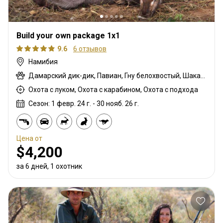
Build your own package 1x1
9.6
6 отзывов
Намибия
Дамарский дик-дик, Павиан, Гну белохвостый, Шакал чепрачный, Гну голубой, Гиена бурая, Зебра саванная (Бурчеллова), Иланд капский, Каракал, Гепард, Блесбок, Дукер кустарниковый, Спрингбок, Орикс, Жираф, Зебра горная (Хартмана), Импала, Антилопа прыгун, Куду, Южноафриканский Конгони, Гиена пятнистая, Стенбок, Бородавочник
Охота с луком, Охота с карабином, Охота с подхода
Сезон: 1 февр. 24 г. - 30 нояб. 26 г.
Цена от
$4,200
за 6 дней, 1 охотник