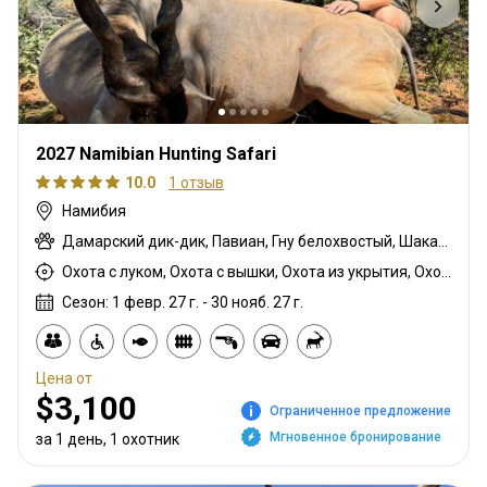
2027 Namibian Hunting Safari
10.0
1 отзыв
Намибия
Дамарский дик-дик, Павиан, Гну белохвостый, Шакал чепрачный, Гну голубой, Зебра саванная (Бурчеллова), Иланд капский, Каракал, Гепард, Блесбок, Дукер кустарниковый, Спрингбок, Орикс, Жираф, Зебра горная (Хартмана), Импала, Антилопа прыгун, Куду, Ньяла, Южноафриканский Конгони, Личи красный, Стенбок, Бородавочник, Козёл водный
Охота с луком, Охота с вышки, Охота из укрытия, Охота с карабином, Охота с подхода
Сезон: 1 февр. 27 г. - 30 нояб. 27 г.
Цена от
$3,100
Ограниченное предложение
Мгновенное бронирование
за 1 день, 1 охотник