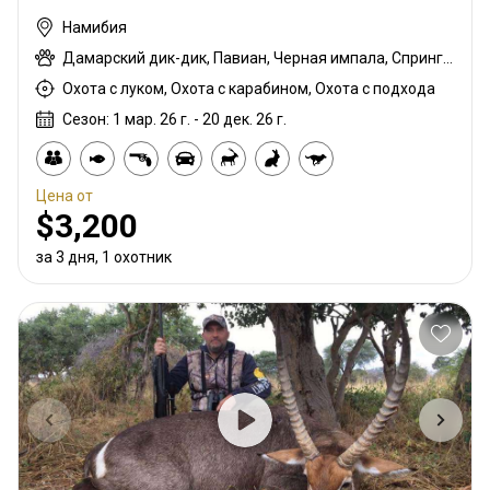
Намибия
Дамарский дик-дик, Павиан, Черная импала, Спрингбок чёрный, Гну белохвостый, Шакал чепрачный, Импала черномордая, Гну голубой, Гиена бурая, Зебра саванная (Бурчеллова), Каракал, Гепард, Блесбок, Дукер кустарниковый, Спрингбок, Спрингбок медный, Иланд, Орикс, Жираф, Гну золотой, Зебра горная (Хартмана), Импала, Антилопа прыгун, Куду, Ньяла, Страус, Южноафриканский Конгони, Личи красный, Роан, Соболь, Стенбок, Бородавочник, Козёл водный
Охота с луком, Охота с карабином, Охота с подхода
Сезон: 1 мар. 26 г. - 20 дек. 26 г.
Цена от
$3,200
за 3 дня, 1 охотник