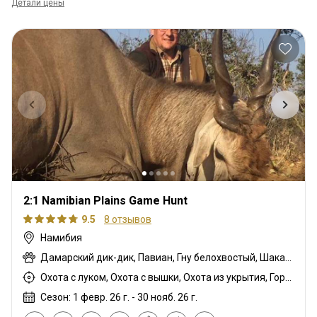
Детали цены
2:1 Namibian Plains Game Hunt
9.5
8 отзывов
Намибия
Дамарский дик-дик, Павиан, Гну белохвостый, Шакал чепрачный, Импала черномордая, Гну голубой, Гиена бурая, Зебра саванная (Бурчеллова), Иланд капский, Каракал, Блесбок, Дукер кустарниковый, Болотный козел, Орикс, Жираф, Зебра горная (Хартмана), Импала, Спрингбок Калахари, Антилопа прыгун, Куду, Ньяла, Страус, Южноафриканский Конгони, Личи красный, Роан, Соболь, Гиена пятнистая, Стенбок, Сассаби, Бородавочник, Козёл водный
Охота с луком, Охота с вышки, Охота из укрытия, Горная охота, Охота с дульнозарядным ружьём, Охота с карабином, Охота с подхода
Сезон: 1 февр. 26 г. - 30 нояб. 26 г.