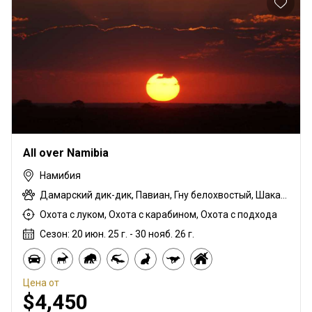
All over Namibia
Намибия
Дамарский дик-дик, Павиан, Гну белохвостый, Шакал чепрачный, Импала черномордая, Гну голубой, Зебра саванная (Бурчеллова), Каракал, Гепард, Блесбок, Дукер кустарниковый, Спрингбок, Иланд, Жираф, Зебра горная (Хартмана), Импала, Антилопа прыгун, Куду, Леопард, Орикс, Южноафриканский Конгони, Соболь, Гиена пятнистая, Стенбок, Бородавочник, Козёл водный
Охота с луком, Охота с карабином, Охота с подхода
Сезон: 20 июн. 25 г. - 30 нояб. 26 г.
Цена от
$4,450