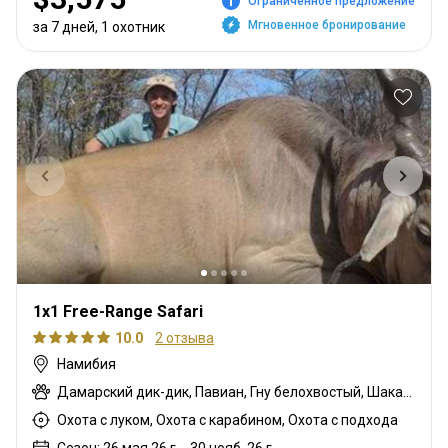
Ограниченное предложение
Мгновенное бронирование
за 7 дней, 1 охотник
1x1 Free-Range Safari
10.0
2 отзыва
Намибия
Дамарский дик-дик, Павиан, Гну белохвостый, Шакал чепрачный, Гну голубой, Зебра саванная (Бурчеллова), Иланд капский, Каракал, Гепард, Блесбок, Дукер кустарниковый, Спрингбок, Орикс, Жираф, Зебра горная (Хартмана), Импала, Спрингбок Калахари, Антилопа прыгун, Куду, Ньяла, Южноафриканский Конгони, Личи красный, Роан, Соболь, Стенбок, Бородавочник, Козёл водный
Охота с луком, Охота с карабином, Охота с подхода