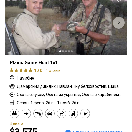
Plains Game Hunt 1x1
10.0
1 отзыв
Намибия
Дамарский дик-дик, Павиан, Гну белохвостый, Шакал чепрачный, Гну голубой, Зебра саванная (Бурчеллова), Каракал, Дукер кустарниковый, Спрингбок, Иланд, Жираф, Импала, Антилопа прыгун, Куду, Орикс, Южноафриканский Конгони, Стенбок, Бородавочник, Козёл водный
Охота с луком, Охота из укрытия, Охота с карабином, Охота с подхода
Сезон: 1 февр. 26 г. - 1 нояб. 26 г.
Цена от
$3,575