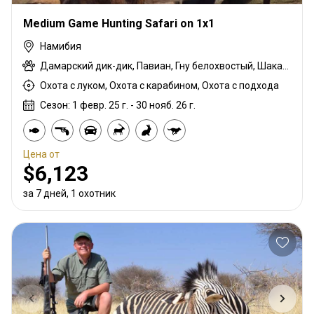
Medium Game Hunting Safari on 1x1
Намибия
Дамарский дик-дик, Павиан, Гну белохвостый, Шакал чепрачный, Импала черномордая, Гну голубой, Гиена бурая, Зебра саванная (Бурчеллова), Каракал, Блесбок, Дукер кустарниковый, Спрингбок, Иланд, Жираф, Зебра горная (Хартмана), Импала, Антилопа прыгун, Куду, Ньяла, Орикс, Страус, Южноафриканский Конгони, Личи красный, Роан, Соболь, Стенбок, Бородавочник, Козёл водный
Охота с луком, Охота с карабином, Охота с подхода
Сезон: 1 февр. 25 г. - 30 нояб. 26 г.
Цена от
$6,123
за 7 дней, 1 охотник