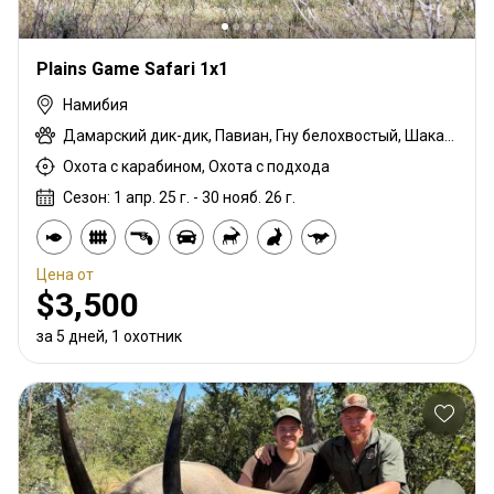
Plains Game Safari 1x1
Намибия
Дамарский дик-дик, Павиан, Гну белохвостый, Шакал чепрачный, Гну голубой, Зебра саванная (Бурчеллова), Блесбок, Дукер кустарниковый, Спрингбок, Иланд, Жираф, Бубал, Зебра горная (Хартмана), Импала, Куду, Орикс, Стенбок, Бородавочник, Козёл водный
Охота с карабином, Охота с подхода
Сезон: 1 апр. 25 г. - 30 нояб. 26 г.
Цена от
$3,500
за 5 дней, 1 охотник