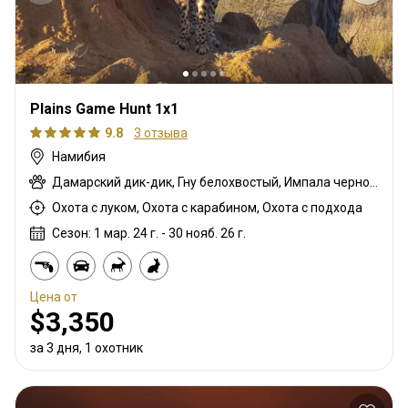
Plains Game Hunt 1x1
9.8
3 отзыва
Намибия
Дамарский дик-дик, Гну белохвостый, Импала черномордая, Гну голубой, Зебра саванная (Бурчеллова), Зебра горная капская, Блесбок, Дукер кустарниковый, Спрингбок, Иланд, Жираф, Бубал, Импала, Куду, Орикс, Стенбок, Бородавочник, Козёл водный
Охота с луком, Охота с карабином, Охота с подхода
Сезон: 1 мар. 24 г. - 30 нояб. 26 г.
Цена от
$3,350
за 3 дня, 1 охотник