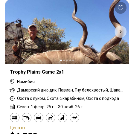
Trophy Plains Game 2x1
Намибия
Дамарский дик-дик, Павиан, Гну белохвостый, Шакал чепрачный, Гну голубой, Зебра саванная (Бурчеллова), Каракал, Блесбок, Дукер кустарниковый, Спрингбок, Иланд, Жираф, Зебра горная (Хартмана), Куду, Ньяла, Орикс, Страус, Личи красный, Роан, Соболь, Стенбок, Сассаби, Бородавочник, Козёл водный
Охота с луком, Охота с карабином, Охота с подхода
Сезон: 1 февр. 25 г. - 30 нояб. 26 г.
Цена от