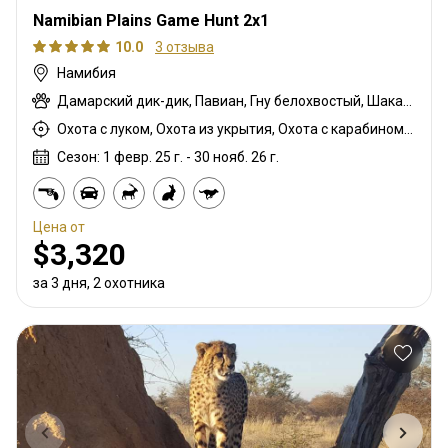
Namibian Plains Game Hunt 2x1
10.0
3 отзыва
Намибия
Дамарский дик-дик, Павиан, Гну белохвостый, Шакал чепрачный, Импала черномордая, Гну голубой, Гиена бурая, Зебра саванная (Бурчеллова), Иланд капский, Каракал, Гепард, Блесбок, Дукер кустарниковый, Жираф, Зебра горная (Хартмана), Импала, Спрингбок Калахари, Антилопа прыгун, Ньяла, Орикс, Страус, Южноафриканский Конгони, Личи красный, Роан, Соболь, Большой южный куду, Гиена пятнистая, Стенбок, Бородавочник, Козёл водный
Охота с луком, Охота из укрытия, Охота с карабином, Охота с подхода
Сезон: 1 февр. 25 г. - 30 нояб. 26 г.
Цена от
$3,320
за 3 дня, 2 охотника