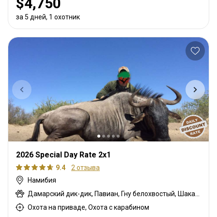
$4,750
за 5 дней, 1 охотник
2026 Special Day Rate 2x1
9.4
2 отзыва
Намибия
Дамарский дик-дик, Павиан, Гну белохвостый, Шакал чепрачный, Гну голубой, Гиена бурая, Зебра саванная (Бурчеллова), Каракал, Гепард, Блесбок, Спрингбок, Иланд, Орикс, Жираф, Зебра горная (Хартмана), Импала, Антилопа прыгун, Куду, Дикобраз, Южноафриканский Конгони, Стенбок, Бородавочник, Козёл водный
Охота на приваде, Охота с карабином