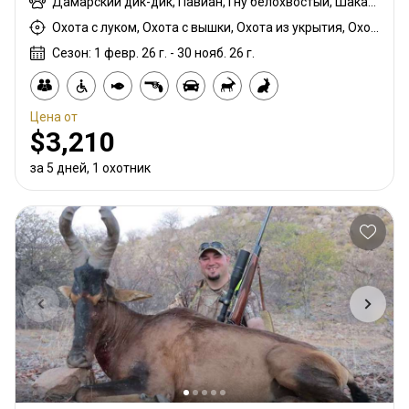
Дамарский дик-дик, Павиан, Гну белохвостый, Шакал чепрачный, Импала черномордая, Гну голубой, Гиена бурая, Зебра саванная (Бурчеллова), Иланд капский, Каракал, Гепард, Блесбок, Дукер кустарниковый, Турач, Орикс, Жираф, Зебра горная (Хартмана), Цесарка шлемоносная, Импала, Спрингбок Калахари, Антилопа прыгун, Куду, Рябок Намаква, Ньяла, Страус, Южноафриканский Конгони, Личи красный, Стенбок, Сассаби, Бородавочник, Козёл водный
Охота с луком, Охота с вышки, Охота из укрытия, Охота с дульнозарядным ружьём, Охота с карабином, Охота с подхода
Сезон: 1 февр. 26 г. - 30 нояб. 26 г.
Цена от
$3,210
за 5 дней, 1 охотник