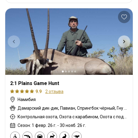
2:1 Plains Game Hunt
9.9
2 отзыва
Намибия
Дамарский дик-дик, Павиан, Спрингбок чёрный, Гну белохвостый, Шакал чепрачный, Импала черномордая, Гну голубой, Гиена бурая, Зебра саванная (Бурчеллова), Иланд капский, Каракал, Гепард, Блесбок, Дукер кустарниковый, Спрингбок медный, Орикс, Гну золотой, Зебра горная (Хартмана), Импала, Спрингбок Калахари, Антилопа прыгун, Куду, Канна Ливингстона, Ньяла, Страус, Южноафриканский Конгони, Личи красный, Роан, Соболь, Гиена пятнистая, Стенбок, Бородавочник, Козёл водный
Контрольная охота, Охота с карабином, Охота с подхода
Сезон: 1 февр. 26 г. - 30 нояб. 26 г.