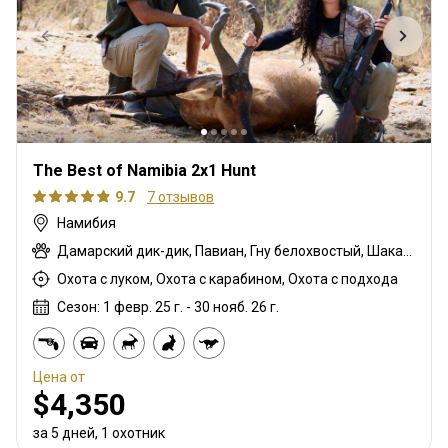
The Best of Namibia 2x1 Hunt
9.7
7 отзывов
Намибия
Дамарский дик-дик, Павиан, Гну белохвостый, Шакал чепрачный, Импала черномордая, Гну голубой, Зебра саванная (Бурчеллова), Зебра горная капская, Каракал, Гепард, Блесбок, Дукер кустарниковый, Спрингбок, Иланд, Орикс, Жираф, Импала, Антилопа прыгун, Куду, Ньяла, Южноафриканский Конгони, Личи красный, Роан, Соболь, Стенбок, Бородавочник, Козёл водный
Охота с луком, Охота с карабином, Охота с подхода
Сезон: 1 февр. 25 г. - 30 нояб. 26 г.
Цена от
$4,350
за 5 дней, 1 охотник