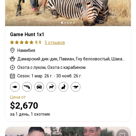
Game Hunt 1x1
9.9
5 отзывов
Намибия
Дамарский дик-дик, Павиан, Гну белохвостый, Шакал чепрачный, Импала черномордая, Гну голубой, Зебра саванная (Бурчеллова), Зебра горная капская, Каракал, Гепард, Дукер кустарниковый, Спрингбок, Иланд, Жираф, Импала, Антилопа прыгун, Куду, Орикс, Страус, Южноафриканский Конгони, Роан, Соболь, Гиена пятнистая, Стенбок, Бородавочник, Козёл водный
Охота с луком, Охота с карабином
Сезон: 1 мар. 26 г. - 30 нояб. 26 г.
Цена от
$2,670
за 1 день, 1 охотник