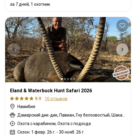
за 7 дней, 1 охотник
Eland & Waterbuck Hunt Safari 2026
9.9
10 отзывов
Намибия
Дамарский дик-дик, Павиан, Гну белохвостый, Шакал чепрачный, Блесбок, Гну голубой, Гиена бурая, Зебра саванная (Бурчеллова), Иланд капский, Каракал, Гепард, Дукер кустарниковый, Спрингбок, Жираф, Леопард, Орикс, Страус, Южноафриканский Конгони, Большой южный куду, Малая южная импала, Гиена пятнистая, Спрингбок, Стенбок, Бородавочник, Козёл водный
Охота с карабином, Охота с подхода
Сезон: 1 февр. 26 г. - 30 нояб. 26 г.