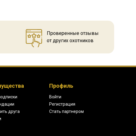
Проверенные отзывы
от других охотников
мущества
Профиль
подписки
Войти
ндации
Регистрация
ить друга
Стать партнером
и