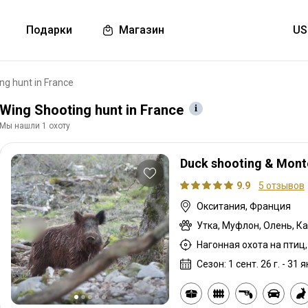
Подарки
Магазин
ng hunt in France
Wing Shooting hunt in France
Мы нашли 1 охоту
Duck shooting & Mont
9.9
5 отзывов
Окситания, Франция
Утка, Муфлон, Олень, К
Сезон: 1 сент. 26 г. - 31 я