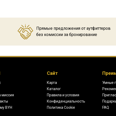
Прямые предложения от аутфиттеров
без комиссии за бронирование
H
Сайт
Преи
с
Карта
Умные 
Каталог
Рекоме
 миссия
Правила и условия
Приглас
акты
Конфиденциальность
Подарк
му BYH
Политика Cookie
FAQ