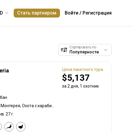
Стать партнером
Войти
/
Регистрация
Сортировать по
Цена пакетного тура
eria
$5,137
за 2 дня, 1 охотник
абан
Нагонная охота на птиц, Монтерея, Охота с карабином
нв. 27 г.