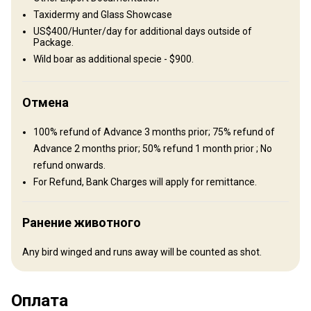
Как добраться
Taxidermy and Glass Showcase
Навигационные указания
US$400/Hunter/day for additional days outside of
Package.
Nearest Airport is in Karachi, known as Jinnah Terminal (KHI).
Wild boar as additional specie - $900.
Outfitter will meet Guest/Guests at arrival and transport to Base
Camp.
Отмена
Jinnah International Airport, Karach.
Ближайший аэропорт:
(KHI)
100% refund of Advance 3 months prior; 75% refund of
Расстояние от аэропорта:
300 km
Advance 2 months prior; 50% refund 1 month prior ; No
Трансфер из аэропорта:
Да
refund onwards.
Трансфер с ж/д станции:
Да
For Refund, Bank Charges will apply for remittance.
Другая информация
Ранение животного
Аренда оружия:
Да
Any bird winged and runs away will be counted as shot.
Обязательная вакцинация:
Нет
Оплата