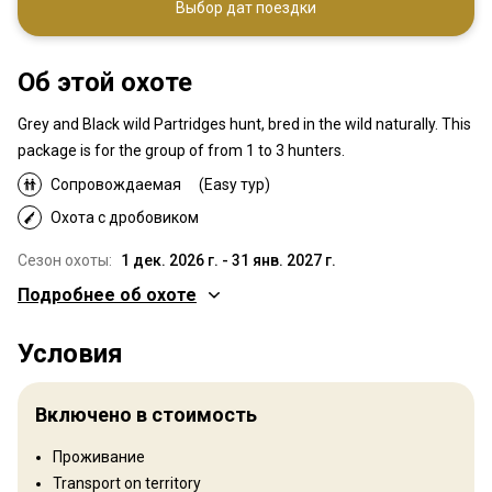
Выбор дат поездки
Об этой охоте
Grey and Black wild Partridges hunt, bred in the wild naturally. This
package is for the group of from 1 to 3 hunters.
Сопровождаемая
(Easy тур)
Охота с дробовиком
Сезон охоты:
1 дек. 2026 г. - 31 янв. 2027 г.
Подробнее об охоте
Где Вы будете охотиться
Условия
Территория
Тип ограждения:
Not fenced
Включено в стоимость
Размер территории:
20 sq km
Язык персонала:
Английский
Проживание
Открытие:
2015 год
Transport on territory