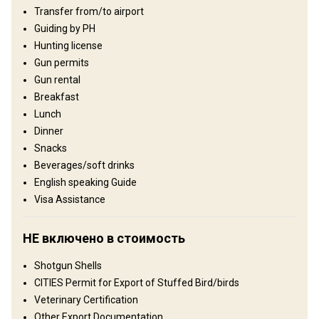
Transfer from/to airport
Рельеф территории
Guiding by PH
Равнины: 80%, Холмы: 20%
Hunting license
Gun permits
Ландшафт территории
Gun rental
Поля/Кустарники: 50%, Лес: 50%
Breakfast
Lunch
Где Вы остановитесь
Dinner
Snacks
Base camp
Beverages/soft drinks
English speaking Guide
Cabin with proper Beds/ Hot water/ Shower (In-suite).
Visa Assistance
Electricity
Ensuite shower
НЕ включено в стоимость
Shotgun Shells
CITIES Permit for Export of Stuffed Bird/birds
Veterinary Certification
Other Export Documentation