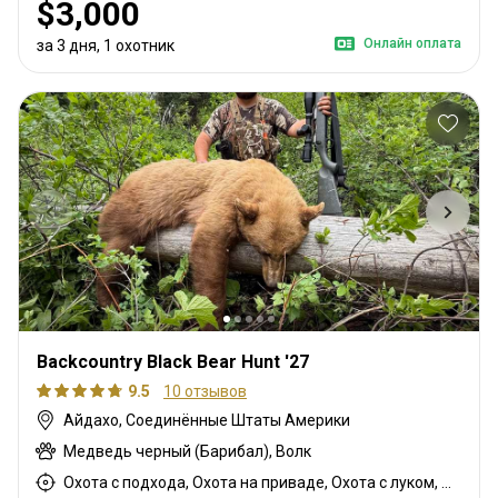
$3,000
Онлайн оплата
за 3 дня, 1 охотник
Backcountry Black Bear Hunt '27
9.5
10 отзывов
Айдахо, Соединённые Штаты Америки
Медведь черный (Барибал), Волк
Охота с подхода, Охота на приваде, Охота с луком, Охота подманиванием, Охота верхом, Горная охота, Охота с карабином