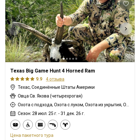
Texas Big Game Hunt 4 Horned Ram
9.9
4 отзыва
Техас, Соединённые Штаты Америки
Овца Св. Якова (четырехрогая)
Охота с подхода, Охота с луком, Охота из укрытия, Охота с дульнозарядным ружьём, Охота с карабином
Сезон: 28 июл. 25 г. - 31 дек. 26 г.
Цена пакетного тура