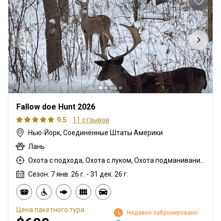
Fallow doe Hunt 2026
9.5
11 отзывов
Нью-Йорк, Соединённые Штаты Америки
Лань
Охота с подхода, Охота с луком, Охота подманиванием, Охота с арбалетом, Охота с вышки, Охота из укрытия, Охота с дульнозарядным ружьём, Охота с ваблением рогами, Охота с карабином, Охота с дробовиком
Сезон: 7 янв. 26 г. - 31 дек. 26 г.
Цена пакетного тура
Недавно забронировано