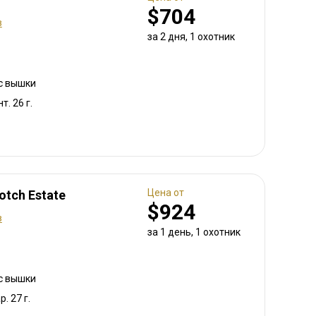
$704
в
за 2 дня, 1 охотник
 с вышки
т. 26 г.
Цена от
otch Estate
$924
в
за 1 день, 1 охотник
 с вышки
р. 27 г.