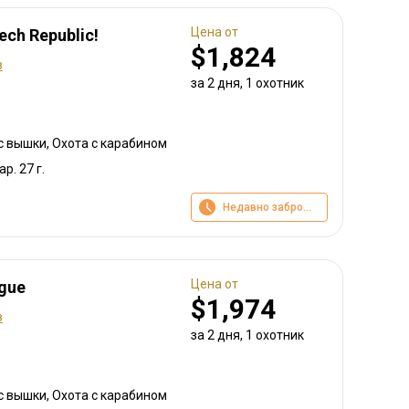
Цена от
ech Republic!
$1,824
в
за 2 дня, 1 охотник
с вышки, Охота с карабином
ар. 27 г.
Недавно забронировано
Цена от
ague
$1,974
в
за 2 дня, 1 охотник
с вышки, Охота с карабином