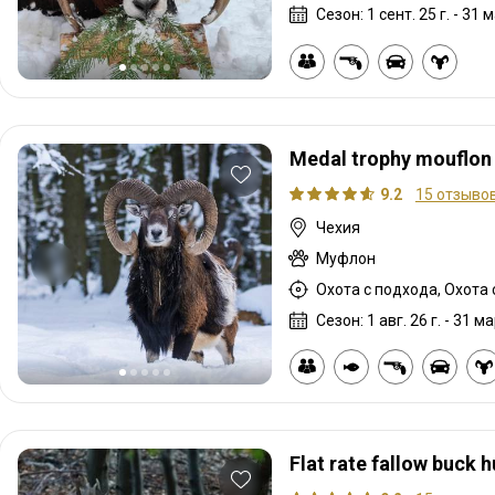
Сезон: 1 сент. 25 г. - 31 м
Medal trophy mouflon
9.2
15 отзыво
Чехия
Муфлон
Охота с подхода, Охота
Сезон: 1 авг. 26 г. - 31 ма
Flat rate fallow buck h