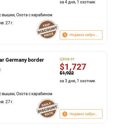
за 4 дня, 1 охотник
с вышки, Охота с карабином
нв. 27 г.
Недавно забронировано
Цена от
ear Germany border
$1,727
в
$1,922
за 3 дня, 1 охотник
с вышки, Охота с карабином
нв. 27 г.
Недавно забронировано