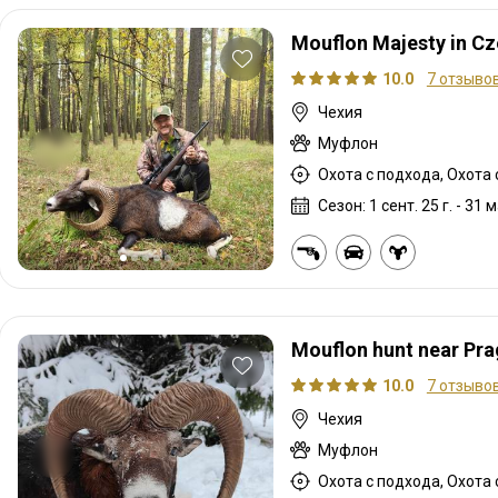
Mouflon Majesty in Cz
10.0
7 отзыво
Чехия
Муфлон
Охота с подхода, Охота 
Сезон: 1 сент. 25 г. - 31 м
Mouflon hunt near Pr
10.0
7 отзыво
Чехия
Муфлон
Охота с подхода, Охота 