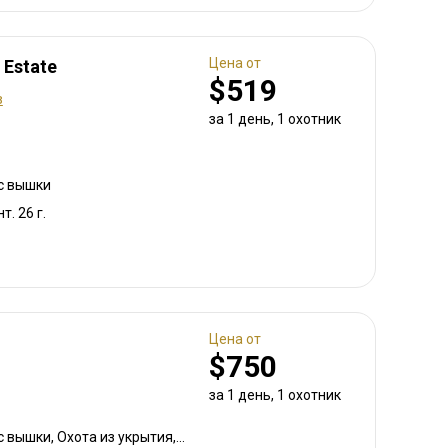
Цена от
 Estate
$519
в
за 1 день, 1 охотник
 с вышки
т. 26 г.
Цена от
$750
за 1 день, 1 охотник
Охота с подхода, Охота с вышки, Охота из укрытия, Охота с карабином