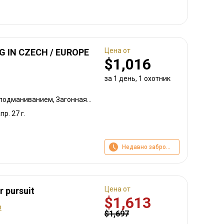
Цена от
G IN CZECH / EUROPE
$1,016
за 1 день, 1 охотник
Охота с подхода, Охота подманиванием, Загонная охота, Охота с вышки, Охота из укрытия
пр. 27 г.
Недавно забронировано
Цена от
r pursuit
$1,613
в
$1,697