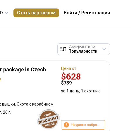
Стать партнером
Войти
/
Регистрация
Сортировать по
Цена от
r package in Czech
$628
в
$739
за 1 день, 1 охотник
с вышки, Охота с карабином
. 26 г.
Недавно забронировано