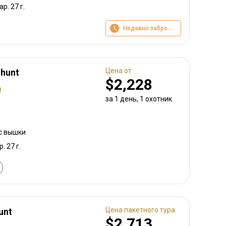
ар. 27 г.
Недавно забронировано
Цена от
 hunt
$2,228
в
за 1 день, 1 охотник
 с вышки
р. 27 г.
Цена пакетного тура
unt
$2,713