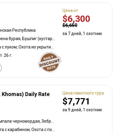
Цена от
$6,300
$6,650
нская Республика
за 7 дней, 1 охотник
Большой южный куду, Гиена бурая, Бушпиг (кустарниковая свинья), Дукер кустарниковый, Антилопа прыгун, Бушбок (Лимпопо), Дукер красный
Охота на приваде, Охота с луком, Охота из укрытия, Горная охота, Охота с карабином, Охота с подхода
т. 26 г.
Цена пакетного тура
 Khomas) Daily Rate
$7,771
за 9 дней, 1 охотник
Большой южный куду, Импала черномордая, Зебра саванная (Бурчеллова), Иланд, Бубал, Орикс, Спрингбок, Бородавочник
Контрольная охота, Охота с карабином, Охота с подхода