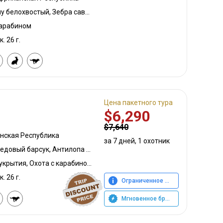
Большой южный куду, Гну белохвостый, Зебра саванная (Бурчеллова), Бушбок, Бушпиг (кустарниковая свинья), Каракал, Блесбок, Дукер кустарниковый, Болотный козел, Спрингбок, Жираф, Импала, Ньяла, Ориби, Южноафриканский Конгони, Бородавочник, Козёл водный
карабином
к. 26 г.
Цена пакетного тура
$6,290
$7,640
нская Республика
за 7 дней, 1 охотник
Большой южный куду, Медовый барсук, Антилопа прыгун, Бушбок (Лимпопо)
Охота с луком, Охота из укрытия, Охота с карабином, Охота с подхода
к. 26 г.
Ограниченное предложение
Мгновенное бронирование