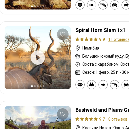
Spiral Horn Slam 1x1
9.9
11 отзыво
Намибия
Большой южный куду, Бу
Охота с карабином, Охо
Сезон: 1 февр. 25 г. - 30 н
Bushveld and Plains 
9.7
8 отзывов
Квазулу-Натал, Южно-А