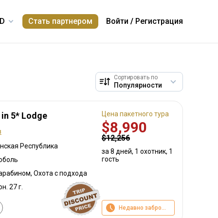
Стать партнером
Войти
/
Регистрация
Сортировать по
Цена пакетного тура
in 5* Lodge
$8,990
в
$12,256
нская Республика
за 8 дней, 1 охотник, 1
гость
оболь
карабином, Охота с подхода
н. 27 г.
Недавно забронировано