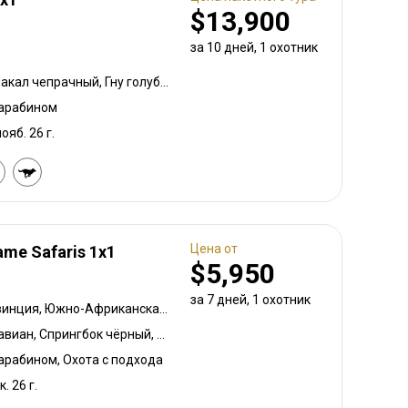
$13,900
за 10 дней, 1 охотник
Большой южный куду, Шакал чепрачный, Гну голубой, Дукер кустарниковый, Спрингбок, Орикс, Бородавочник, Зебра
карабином
ояб. 26 г.
Цена от
ame Safaris 1x1
$5,950
за 7 дней, 1 охотник
Восточная Капская провинция, Южно-Африканская Республика
Большой южный куду, Павиан, Спрингбок чёрный, Гну белохвостый, Шакал чепрачный, Дукер голубой, Гну голубой, Бонтбок, Зебра саванная (Бурчеллова), Бушбок, Бушпиг (кустарниковая свинья), Буйвол африканский, Зебра горная капская, Спрингбок капский, Каракал, Блесбок, Дукер кустарниковый, Болотный козел, Спрингбок медный, Иланд, Лань, Орикс, Жираф, Косуля, Грисбок, Импала, Антилопа прыгун, Куду, Редунка горный, Ньяла, Ориби, Страус, Дикобраз, Южноафриканский Конгони, Роан, Соболь, Стенбок, Сассаби, Верветка, Бородавочник, Козёл водный, Бонтбок белый, Белый спрингбок
карабином, Охота с подхода
к. 26 г.