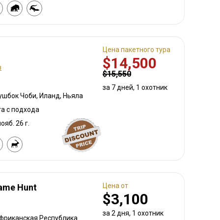
Цена пакетного тура
$14,500
в
$15,550
за 7 дней, 1 охотник
шбок Чоби, Иланд, Ньяла
та с подхода
ояб. 26 г.
Цена от
Game Hunt
$3,100
за 2 дня, 1 охотник
фриканская Республика