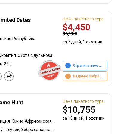
Цена пакетного тура
Limited Dates
$4,450
$6,950
нская Республика
за 7 дней, 1 охотник
Охота с луком, Охота из укрытия, Охота с дульнозарядным ружьём, Охота с карабином, Охота с подхода
к. 26 г.
Ограниченное предложение
Недавно забронировано
Цена пакетного тура
Game Hunt
$10,755
за 10 дней, 1 охотник
Северо-Западная провинция, Южно-Африканская Республика
Большой южный куду, Гну голубой, Зебра саванная (Бурчеллова), Буйвол африканский, Малая южная импала, Козёл водный