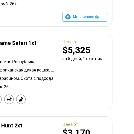
ояб. 26 г.
Мгновенное бронирование
Цена от
Game Safari 1x1
$5,325
за 5 дней, 1 охотник
нская Республика
Большой южный куду, Африканская дикая кошка, Павиан, Спрингбок чёрный, Гну белохвостый, Шакал чепрачный, Гну голубой, Зебра саванная (Бурчеллова), Бушбок, Бушпиг (кустарниковая свинья), Каракал, Цивета, Блесбок, Дукер кустарниковый, Болотный козел, Спрингбок, Спрингбок медный, Иланд, Орикс, Генет, Жираф, Грисбок, Импала, Спрингбок Калахари, Антилопа прыгун, Редунка горный, Ньяла, Страус, Дукер красный, Южноафриканский Конгони, Личи красный, Роан, Соболь, Сервал, Гиена пятнистая, Стенбок, Сассаби, Бородавочник, Козёл водный, Бонтбок белый, Белый спрингбок
карабином, Охота с подхода
к. 26 г.
Цена от
 Hunt 2x1
$3,170