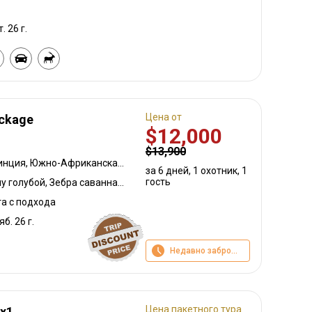
. 26 г.
Цена от
ackage
$12,000
$13,900
Северная Капская провинция, Южно-Африканская Республика
за 6 дней, 1 охотник, 1
гость
Большой южный куду, Гну голубой, Зебра саванная (Бурчеллова), Блесбок, Дукер кустарниковый, Импала
та с подхода
яб. 26 г.
Недавно забронировано
Цена пакетного тура
1x1