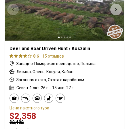
Deer and Boar Driven Hunt / Koszalin
8.6
15 отзывов
Западно-Поморское воеводство, Польша
Лисица, Олень, Косуля, Кабан
Загонная охота, Охота с карабином
Сезон: 1 окт. 26 г. - 15 янв. 27 г.
Цена пакетного тура
$2,358
$2,482