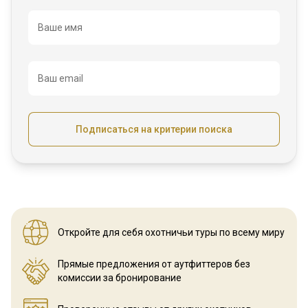
Название
Ваше имя
Ваш email
Подписаться на критерии поиска
Откройте для себя охотничьи
туры по всему миру
Прямые предложения от аутфиттеров
без
комиссии за бронирование