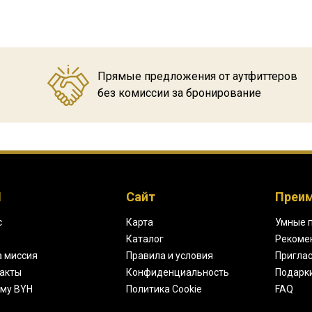
Прямые предложения от аутфиттеров
без комиссии за бронирование
H
Сайт
Преи
с
Карта
Умные 
Каталог
Рекоме
 миссия
Правила и условия
Приглас
акты
Конфиденциальность
Подарк
му BYH
Политика Cookie
FAQ