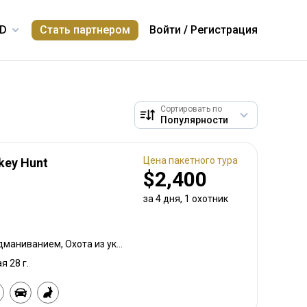
Стать партнером
Войти
/
Регистрация
Сортировать по
Цена пакетного тура
key Hunt
$2,400
за 4 дня, 1 охотник
Охота с луком, Охота подманиванием, Охота из укрытия, Охота с карабином, Охота с подхода
я 28 г.