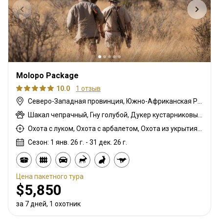
Molopo Package
10.0
1 отзыв
Северо-Западная провинция, Южно-Африканская Республика
Шакал чепрачный, Гну голубой, Дукер кустарниковый, Спрингбок, Куду
Охота с луком, Охота с арбалетом, Охота из укрытия, Охота с карабином, Охота с подхода
Сезон: 1 янв. 26 г. - 31 дек. 26 г.
Цена пакетного тура
$5,850
за 7 дней, 1 охотник