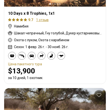
10 Days x 8 Trophies, 1x1
9.7
1 отзыв
Намибия
Шакал чепрачный, Гну голубой, Дукер кустарниковый, Спрингбок, Орикс, Большой южный куду, Бородавочник, Зебра
Охота с луком, Охота с карабином
Сезон: 1 февр. 26 г. - 30 нояб. 26 г.
Цена пакетного тура
$13,900
за 10 дней, 1 охотник