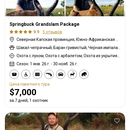
Springbuck Grandslam Package
9.9
5 отзывов
Северная Капская провинция, Южно-Африканская Республика
Шакал чепрачный, Баран гривистый, Черная импала, Спрингбок чёрный, Гну белохвостый, Гну голубой, Зебра саванная (Бурчеллова), Буйвол африканский, Иланд капский, Блесбок, Дукер кустарниковый, Спрингбок, Спрингбок медный, Лань, Овца Св. Якова (четырехрогая), Орикс, Жираф, Гну золотой, Зебра горная (Хартмана), Импала, Спрингбок Калахари, Куду, Редунка горный, Южноафриканский Конгони, Личи красный, Роан, Соболь, Сахарский орикс, Стенбок, Бородавочник, Козёл водный, Бонтбок белый, Белый спрингбок
Охота с луком, Охота с арбалетом, Охота из укрытия, Охота с дульнозарядным ружьём, Охота с карабином, Охота с подхода
Сезон: 1 янв. 26 г. - 30 нояб. 26 г.
Цена пакетного тура
$7,000
за 7 дней, 1 охотник