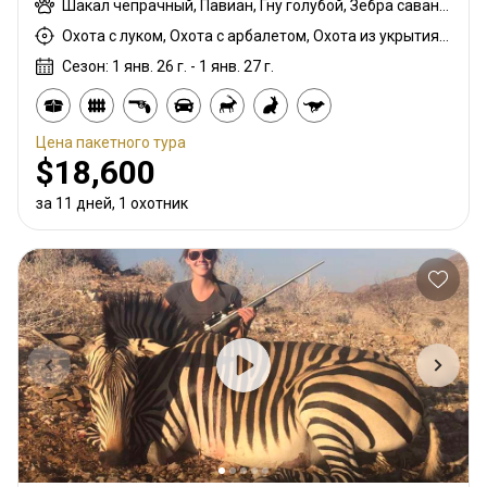
Шакал чепрачный, Павиан, Гну голубой, Зебра саванная (Бурчеллова), Орикс, Импала, Бородавочник
Охота с луком, Охота с арбалетом, Охота из укрытия, Охота с карабином, Охота с подхода
Сезон: 1 янв. 26 г. - 1 янв. 27 г.
Цена пакетного тура
$18,600
за 11 дней, 1 охотник