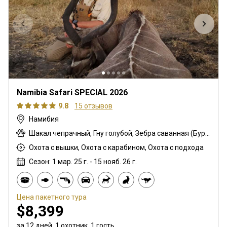
Namibia Safari SPECIAL 2026
9.8
15 отзывов
Намибия
Шакал чепрачный, Гну голубой, Зебра саванная (Бурчеллова), Иланд капский, Орикс, Жираф, Импала, Куду, Бородавочник
Охота с вышки, Охота с карабином, Охота с подхода
Сезон: 1 мар. 25 г. - 15 нояб. 26 г.
Цена пакетного тура
$8,399
за 12 дней, 1 охотник, 1 гость