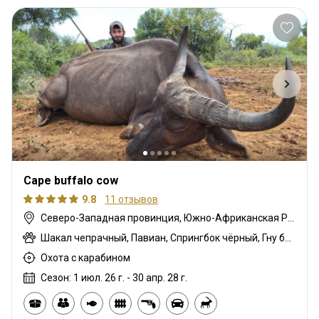
Cape buffalo cow
9.8
11 отзывов
Северо-Западная провинция, Южно-Африканская Республика
Шакал чепрачный, Павиан, Спрингбок чёрный, Гну белохвостый, Гну голубой, Бонтбок, Зебра саванная (Бурчеллова), Бушпиг (кустарниковая свинья), Иланд капский, Блесбок, Дукер кустарниковый, Болотный козел, Спрингбок, Крокодил, Лань, Орикс, Жираф, Бубал, Бегемот, Импала, Антилопа прыгун, Бушбок (Лимпопо), Редунка горный, Ньяла, Страус, Личи красный, Роан, Соболь, Стенбок, Сассаби, Бородавочник, Козёл водный, Бонтбок белый, Белый спрингбок
Охота с карабином
Сезон: 1 июл. 26 г. - 30 апр. 28 г.