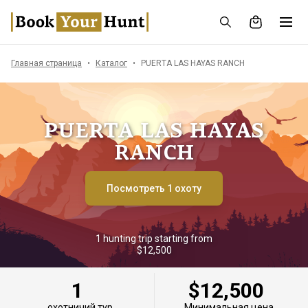
Главная страница
Каталог
PUERTA LAS HAYAS RANCH
PUERTA LAS HAYAS
RANCH
Посмотреть 1 охоту
1 hunting trip starting from
$12,500
1
$12,500
охотничий тур
Минимальная цена