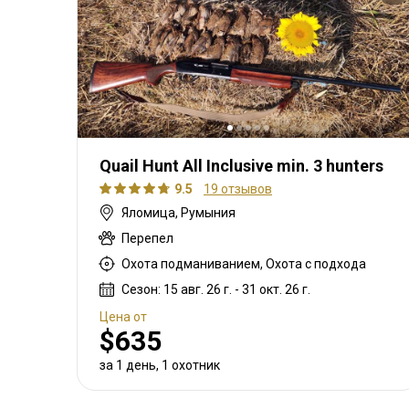
Quail Hunt All Inclusive min. 3 hunters
9.5
19 отзывов
Яломица, Румыния
Перепел
Охота подманиванием, Охота с подхода
Сезон: 15 авг. 26 г. - 31 окт. 26 г.
Цена от
$635
за 1 день, 1 охотник