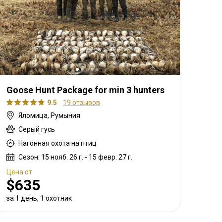
Goose Hunt Package for min 3 hunters
9.5
19 отзывов
Яломица, Румыния
Серый гусь
Нагонная охота на птиц
Сезон: 15 нояб. 26 г. - 15 февр. 27 г.
Цена от
$635
за 1 день, 1 охотник