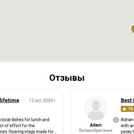
Отзывы
lifetime
Best 
12 окт. 2024 г.
10
local dishes for lunch and
Adrian
Adam
lot of effort for the
with a
Великобритания
ces. Roaring stags made for
pesky 