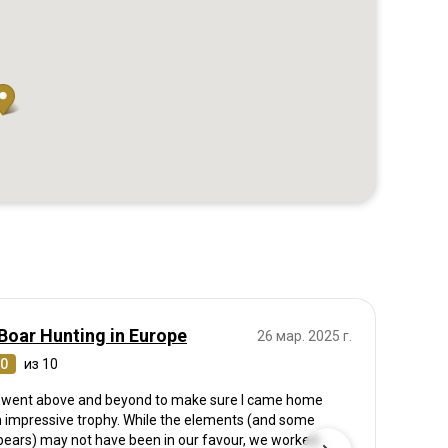
Boar Hunting in Europe
26 мар. 2025 г.
.0
из 10
 went above and beyond to make sure I came home
n impressive trophy. While the elements (and some
bears) may not have been in our favour, we worked