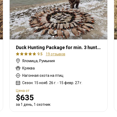
Duck Hunting Package for min. 3 hunters
9.5
19 отзывов
Яломица, Румыния
Кряква
Нагонная охота на птиц
Сезон: 15 нояб. 26 г. - 15 февр. 27 г.
Цена от
$635
за 1 день, 1 охотник