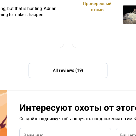
This is a real mountain hunt
Проверенный
togeth
ng, but that is hunting. Adrian
r in a challenge. You can
отзыв
recomm
thing to make it happen.
to your excursion as Adrian
hunting
ight hunt and keeps quality
throug
All reviews (19)
Интересуют охоты от этог
Создайте подписку чтобы получать предложения на име
Ваше имя
Ваш ema