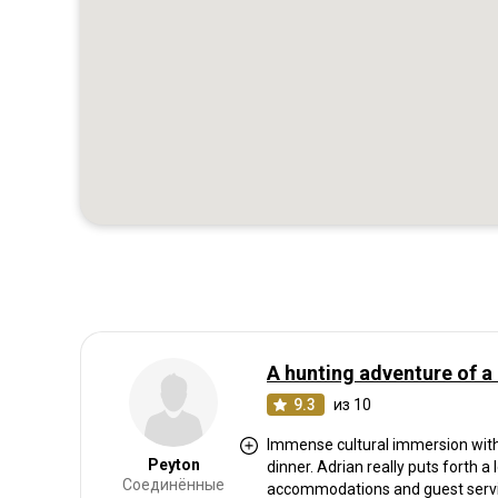
A hunting adventure of a 
9.3
из 10
Immense cultural immersion with 
Peyton
dinner. Adrian really puts forth a 
Соединённые
accommodations and guest servi