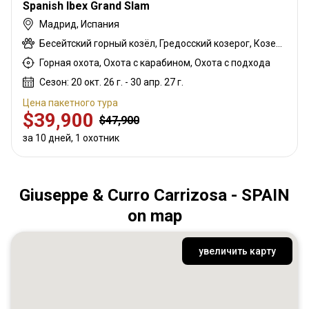
Spanish Ibex Grand Slam
Мадрид, Испания
Бесейтский горный козёл, Гредосский козерог, Козерог Ронда, Козерог Сьерра Невада
Горная охота, Охота с карабином, Охота с подхода
Сезон: 20 окт. 26 г. - 30 апр. 27 г.
Цена пакетного тура
$39,900
$47,900
за 10 дней, 1 охотник
Giuseppe & Curro Carrizosa - SPAIN
on map
увеличить карту