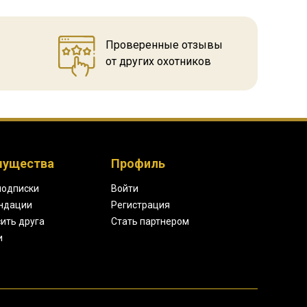
Проверенные отзывы
от других охотников
мущества
Профиль
подписки
Войти
ндации
Регистрация
ить друга
Стать партнером
и