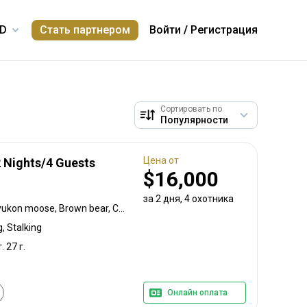
Стать партнером
Войти
/
Регистрация
Сортировать по
Цена от
2 Nights/4 Guests
$16,000
за 2 дня, 4 охотника
Black-tailed deer, Alaska yukon moose, Brown bear, Caribou, Coastal black bear, Mountain goat
, Stalking
. 27 г.
Онлайн оплата