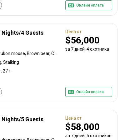
Онлайн оплата
Цена от
7 Nights/4 Guests
$56,000
за 7 дней, 4 охотника
Black-tailed deer, Alaska yukon moose, Brown bear, Caribou, Coastal black bear, Mountain goat
, Stalking
. 27 г.
Онлайн оплата
Цена от
7 Nights/5 Guests
$58,000
за 7 дней, 5 охотников
Black-tailed deer, Alaska yukon moose, Brown bear, Caribou, Coastal black bear, Mountain goat