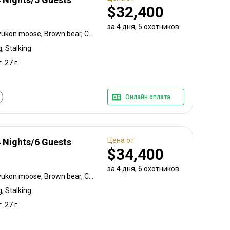
$32,400
за 4 дня, 5 охотников
Black-tailed deer, Alaska yukon moose, Brown bear, Caribou, Coastal black bear, Mountain goat
, Stalking
. 27 г.
Онлайн оплата
Цена от
4 Nights/6 Guests
$34,400
за 4 дня, 6 охотников
Black-tailed deer, Alaska yukon moose, Brown bear, Caribou, Coastal black bear, Mountain goat
, Stalking
. 27 г.