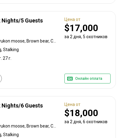
Цена от
2 Nights/5 Guests
$17,000
за 2 дня, 5 охотников
Black-tailed deer, Alaska yukon moose, Brown bear, Caribou, Coastal black bear, Mountain goat
, Stalking
. 27 г.
Онлайн оплата
Цена от
2 Nights/6 Guests
$18,000
за 2 дня, 6 охотников
Black-tailed deer, Alaska yukon moose, Brown bear, Caribou, Coastal black bear, Mountain goat
, Stalking