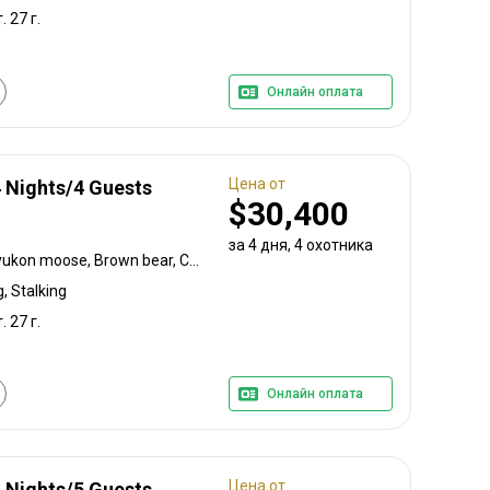
. 27 г.
Онлайн оплата
Цена от
4 Nights/4 Guests
$30,400
за 4 дня, 4 охотника
Black-tailed deer, Alaska yukon moose, Brown bear, Caribou, Coastal black bear, Mountain goat
, Stalking
. 27 г.
Онлайн оплата
Цена от
4 Nights/5 Guests