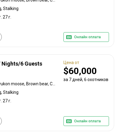
, Stalking
. 27 г.
Онлайн оплата
Цена от
7 Nights/6 Guests
$60,000
за 7 дней, 6 охотников
Black-tailed deer, Alaska yukon moose, Brown bear, Caribou, Coastal black bear, Mountain goat
, Stalking
. 27 г.
Онлайн оплата