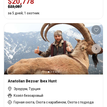
$20,778
$23,087
за 5 дней, 1 охотник
Anatolian Bezoar Ibex Hunt
Эрзурум, Турция
Козёл безоаровый
Горная охота, Охота с карабином, Охота с подхода